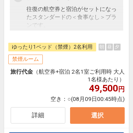
往復の航空券と宿泊がセットになっ
たスタンダードの＜食事なし＞プラ
ンです。
フライトと宿泊を自由に組み合わせ
できるダイナミックパッケージだか
ゆったり1ベッド（禁煙）2名利用
朝
昼
夕
ら、一都市滞在はもちろん周遊旅行
にも最適！
禁煙ルーム
旅行期間中の1泊だけの宿泊や延
旅行代金
（航空券+宿泊 2名1室ご利用時 大人
泊・飛び泊なども自由自在です。
1名様あたり）
JALマイレージ会員の方にはフライ
49,500
円
トマイルが50%貯まります。
空き：
○
(08月09日00:45時点)
詳細
選択