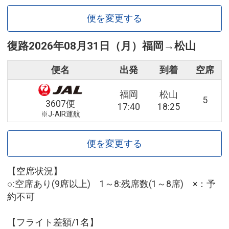
便を変更する
復路
2026年08月31日（月）
福岡
→
松山
便名
出発
到着
空席
福岡
松山
5
3607便
17:40
18:25
※J-AIR運航
便を変更する
【空席状況】
○:空席あり(9席以上) 1～8:残席数(1～8席) ×：予
約不可
【フライト差額/1名】