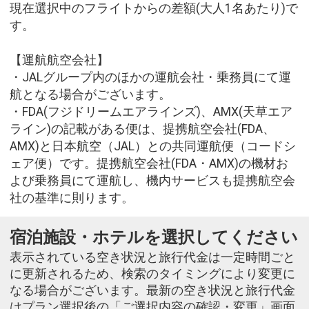
現在選択中のフライトからの差額(大人1名あたり)で
す。
【運航航空会社】
・JALグループ内のほかの運航会社・乗務員にて運
航となる場合がございます。
・FDA(フジドリームエアラインズ)、AMX(天草エア
ライン)の記載がある便は、提携航空会社(FDA、
AMX)と日本航空（JAL）との共同運航便（コードシ
ェア便）です。提携航空会社(FDA・AMX)の機材お
よび乗務員にて運航し、機内サービスも提携航空会
社の基準に則ります。
宿泊施設・ホテルを選択してください
表示されている空き状況と旅行代金は一定時間ごと
に更新されるため、検索のタイミングにより変更に
なる場合がございます。最新の空き状況と旅行代金
はプラン選択後の「ご選択内容の確認・変更」画面