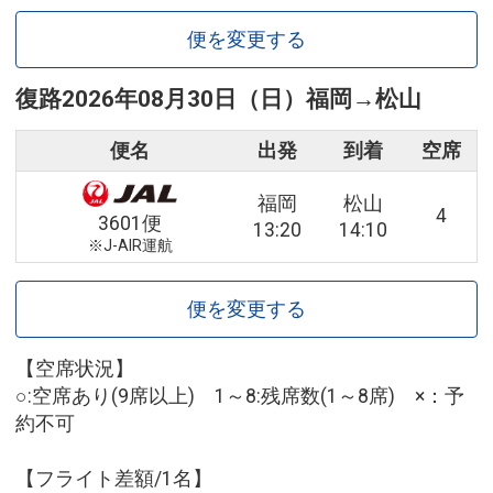
便を変更する
復路
2026年08月30日（日）
福岡
→
松山
便名
出発
到着
空席
福岡
松山
4
3601便
13:20
14:10
※J-AIR運航
便を変更する
【空席状況】
○:空席あり(9席以上) 1～8:残席数(1～8席) ×：予
約不可
【フライト差額/1名】