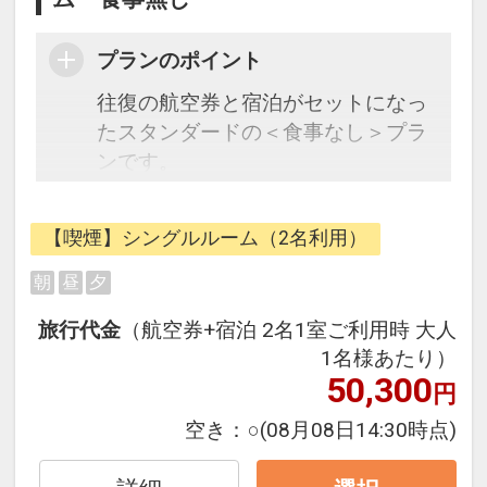
プランのポイント
往復の航空券と宿泊がセットになっ
たスタンダードの＜食事なし＞プラ
ンです。
フライトと宿泊を自由に組み合わせ
できるダイナミックパッケージだか
【喫煙】シングルルーム（2名利用）
ら、一都市滞在はもちろん周遊旅行
にも最適！
朝
昼
夕
旅行期間中の1泊だけの宿泊や延
旅行代金
（航空券+宿泊 2名1室ご利用時 大人
泊・飛び泊なども自由自在です。
1名様あたり）
JALマイレージ会員の方にはフライ
50,300
円
トマイルが50%貯まります。
空き：
○
(08月08日14:30時点)
■大浴場のご案内
館内9階にあり宿泊者専用の施設で