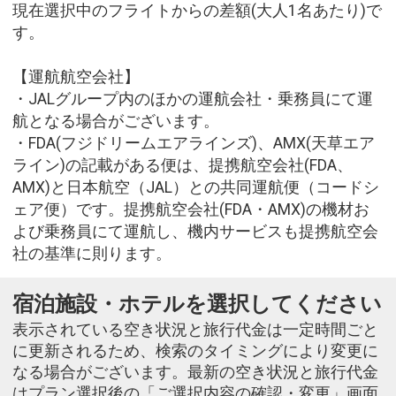
現在選択中のフライトからの差額(大人1名あたり)で
す。
【運航航空会社】
・JALグループ内のほかの運航会社・乗務員にて運
航となる場合がございます。
・FDA(フジドリームエアラインズ)、AMX(天草エア
ライン)の記載がある便は、提携航空会社(FDA、
AMX)と日本航空（JAL）との共同運航便（コードシ
ェア便）です。提携航空会社(FDA・AMX)の機材お
よび乗務員にて運航し、機内サービスも提携航空会
社の基準に則ります。
宿泊施設・ホテルを選択してください
表示されている空き状況と旅行代金は一定時間ごと
に更新されるため、検索のタイミングにより変更に
なる場合がございます。最新の空き状況と旅行代金
はプラン選択後の「ご選択内容の確認・変更」画面