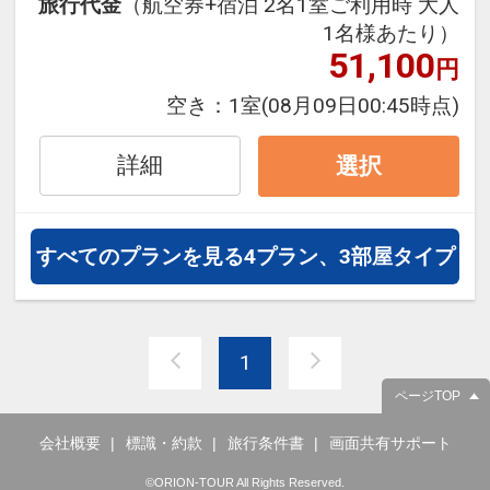
旅行代金
（航空券+宿泊 2名1室ご利用時 大人
フライトと宿泊を自由に組み合わせ
1名様あたり）
できるダイナミックパッケージだか
51,100
円
ら、一都市滞在はもちろん周遊旅行
にも最適！
空き：
1室
(08月09日00:45時点)
旅行期間中の1泊だけの宿泊や延
泊・飛び泊なども自由自在です。
詳細
選択
JALマイレージ会員の方にはフライ
トマイルが50%貯まります。
すべてのプランを見る
4プラン、3部屋タイプ
1
ページTOP
会社概要
標識・約款
旅行条件書
画面共有サポート
©ORION-TOUR All Rights Reserved.