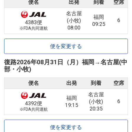
便名
出発
到着
空席
名古屋
福岡
6
(小牧)
4383便
09:25
08:00
※FDA共同運航
便を変更する
復路
2026年08月31日（月）
福岡
→
名古屋(中
部・小牧)
便名
出発
到着
空席
名古屋
福岡
6
(小牧)
4392便
19:15
20:35
※FDA共同運航
便を変更する