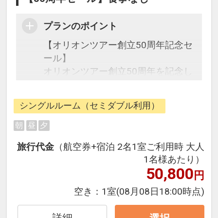
プランのポイント
【オリオンツアー創立50周年記念セ
ール】
オリオンツアー創立50周年を記念し
た期間限定の特別なセールです。
シングルルーム（セミダブル利用）
往復の航空券と宿泊がセットになっ
たスタンダードの＜食事なし＞プラ
朝
昼
夕
ンです。
旅行代金
（航空券+宿泊 2名1室ご利用時 大人
フライトと宿泊を自由に組み合わせ
1名様あたり）
できるダイナミックパッケージだか
50,800
円
ら、一都市滞在はもちろん周遊旅行
にも最適！
空き：
1室
(08月08日18:00時点)
旅行期間中の1泊だけの宿泊や延
泊・飛び泊なども自由自在です。