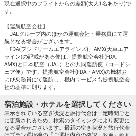
現在選択中のフライトからの差額(大人1名あたり)で
す。
【運航航空会社】
・JALグループ内のほかの運航会社・乗務員にて運
航となる場合がございます。
・FDA(フジドリームエアラインズ)、AMX(天草エア
ライン)の記載がある便は、提携航空会社(FDA、
AMX)と日本航空（JAL）との共同運航便（コードシ
ェア便）です。提携航空会社(FDA・AMX)の機材お
よび乗務員にて運航し、機内サービスも提携航空会
社の基準に則ります。
宿泊施設・ホテルを選択してください
表示されている空き状況と旅行代金は一定時間ごと
に更新されるため、検索のタイミングにより変更に
なる場合がございます。最新の空き状況と旅行代金
はプラン選択後の「ご選択内容の確認・変更」画面