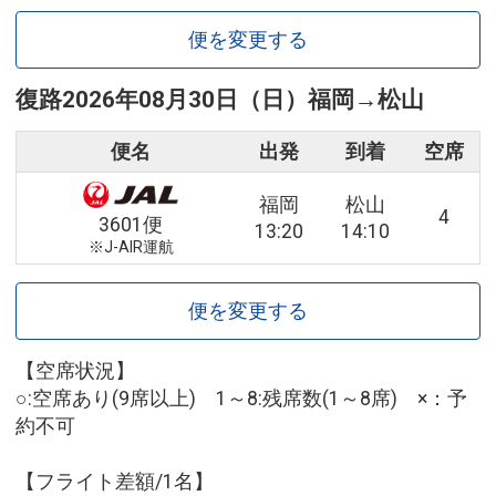
便を変更する
復路
2026年08月30日（日）
福岡
→
松山
便名
出発
到着
空席
福岡
松山
4
3601便
13:20
14:10
※J-AIR運航
便を変更する
【空席状況】
○:空席あり(9席以上) 1～8:残席数(1～8席) ×：予
約不可
【フライト差額/1名】