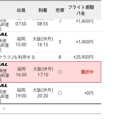
フライト差額
出発
到着
空席
/1名
福岡
大阪(伊丹)
50便
7
+1,400円
07:50
08:55
AIR運
航
福岡
大阪(伊丹)
56便
3
+1,400円
15:00
16:15
AIR運
航
クラスJを利用する
+25,900円
8
福岡
大阪(伊丹)
58便
選択中
16:00
17:10
AIR運
航
福岡
大阪(伊丹)
60便
+0円
19:00
20:20
AIR運
航
る