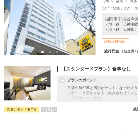
九州
福岡
博多
In 15:00 / Out 11:
福岡市中央区今
・地下鉄「天神南駅
・地下鉄「天神駅」
駅徒歩5分以内
旅行代金
（航空券+
【スタンダードプラン】食事なし
プランのポイント
往復の航空券と宿泊がセットになったスタ
フライトと宿泊を自由に組み合わせできる
ん周遊旅行にも最適！
旅行期間中の1泊だけの宿泊や延泊・飛び
JALマイレージ会員の方にはフライトマイ
旅
朝
昼
夕
スタンダードダブル