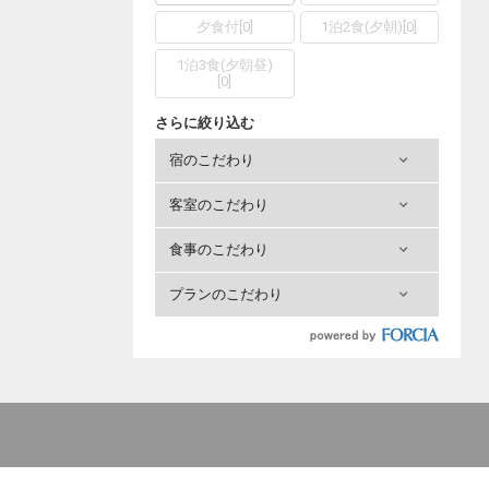
夕食付
[
0
]
1泊2食(夕朝)
[
0
]
1泊3食(夕朝昼)
[
0
]
さらに絞り込む
宿のこだわり
客室のこだわり
食事のこだわり
プランのこだわり