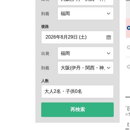
到着
復路
出発
到着
人数
再検索
【
○
【
現