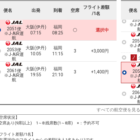
フライト差額
便名
出発
到着
空席
便名
/1名
20
※J-
大阪(伊丹)
福岡
2051便
選択中
07:15
08:25
※J-AIR運
航
20
※J-
大阪(伊丹)
福岡
2053便
3
+3,000円
10:05
11:15
※J-AIR運
航
大阪(伊丹)
福岡
2061便
20
3
+1,400円
19:55
21:10
※J-AIR運
※J-
航
20
※J-
すべての航空便を見
空席状況】
:空席あり(9席以上) 1～8:残席数(1～8席) ×：予約不可
フライト差額/1名】
在選択中のフライトからの差額(大人1名あたり)です。