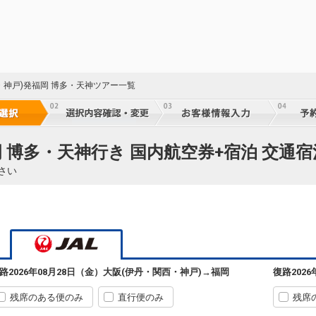
・神戸)発福岡 博多・天神ツアー一覧
 博多・天神行き 国内航空券+宿泊 交通
さい
路
2026年08月28日（金）
大阪(伊丹・関西・神戸)
→
福岡
復路
202
残席のある便のみ
直行便のみ
残席