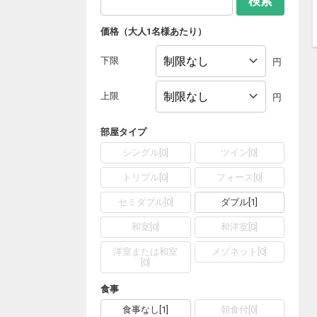
検索
価格（大人1名様あたり）
下限
円
上限
円
部屋タイプ
シングル
[
0
]
ツイン
[
0
]
トリプル
[
0
]
フォース
[
0
]
セミダブル
[
0
]
ダブル
[
1
]
和室
[
0
]
和洋室
[
0
]
洋室または和室
メゾネット
[
0
]
[
0
]
食事
食事なし
[
1
]
朝食付
[
0
]