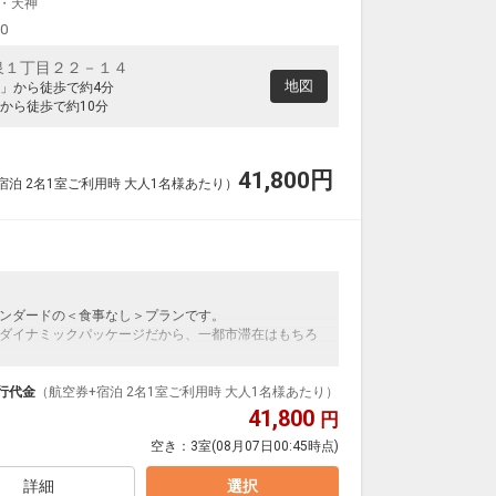
・天神
00
泉１丁目２２－１４
地図
」から徒歩で約4分
から徒歩で約10分
41,800
円
宿泊 2名1室ご利用時 大人1名様あたり）
ンダードの＜食事なし＞プランです。
ダイナミックパッケージだから、一都市滞在はもちろ
泊なども自由自在です。
ルが50%貯まります。
行代金
（航空券+宿泊 2名1室ご利用時 大人1名様あたり）
41,800
円
空き：
3室
(08月07日00:45時点)
詳細
選択