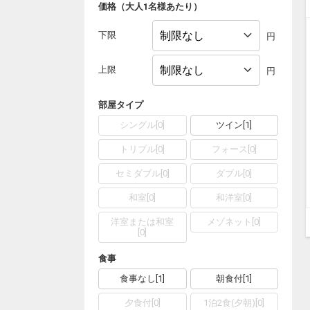
価格（大人1名様あたり）
下限
円
上限
円
部屋タイプ
シングル
[
0
]
ツイン
[
1
]
トリプル
[
0
]
フォース
[
0
]
セミダブル
[
0
]
ダブル
[
0
]
和室
[
0
]
和洋室
[
0
]
洋室または和室
メゾネット
[
0
]
[
0
]
食事
食事なし
[
1
]
朝食付
[
1
]
夕食付
[
0
]
1泊2食(夕朝)
[
0
]