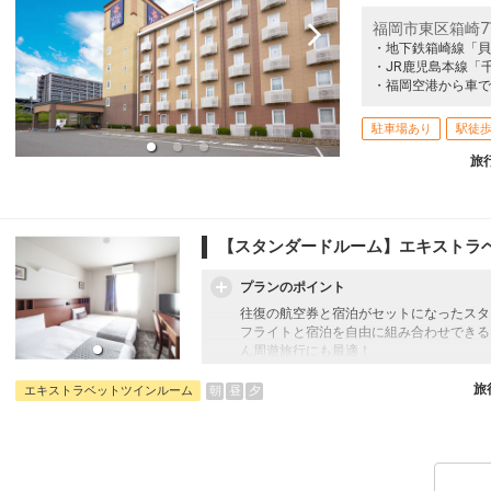
福岡市東区箱崎7
・地下鉄箱崎線「貝
・JR鹿児島本線「
・福岡空港から車で
駐車場あり
駅徒歩
旅
【スタンダードルーム】エキストラ
プランのポイント
往復の航空券と宿泊がセットになったスタ
フライトと宿泊を自由に組み合わせできる
ん周遊旅行にも最適！
旅行期間中の1泊だけの宿泊や延泊・飛び
JALマイレージ会員の方にはフライトマイ
旅
朝
昼
夕
エキストラベットツインルーム