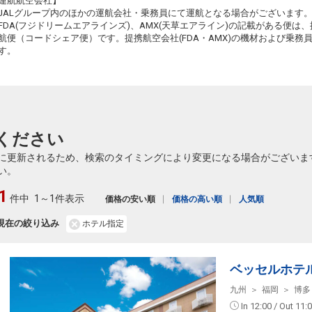
運航航空会社】
JALグループ内のほかの運航会社・乗務員にて運航となる場合がございます
FDA(フジドリームエアラインズ)、AMX(天草エアライン)の記載がある便は、提
航便（コードシェア便）です。提携航空会社(FDA・AMX)の機材および乗
す。
ください
に更新されるため、検索のタイミングにより変更になる場合がございま
い。
1
件中
1～1件表示
価格の安い順
価格の高い順
人気順
現在の絞り込み
ホテル指定
ベッセルホテ
九州
福岡
博多
In 12:00 / Out 11: