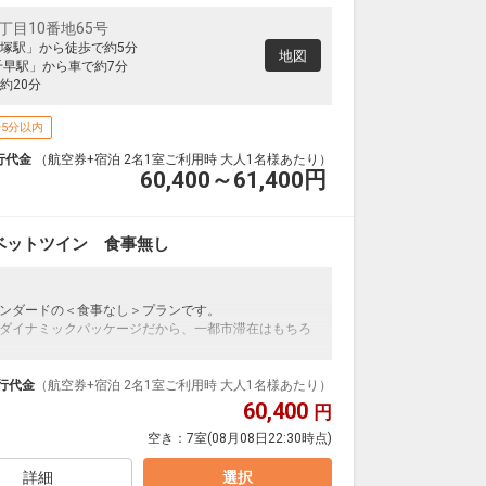
丁目10番地65号
塚駅」から徒歩で約5分
地図
千早駅」から車で約7分
約20分
5分以内
行代金
（航空券+宿泊 2名1室ご利用時 大人1名様あたり）
60,400～61,400
円
ベットツイン 食事無し
ンダードの＜食事なし＞プランです。
ダイナミックパッケージだから、一都市滞在はもちろ
泊なども自由自在です。
ルが50%貯まります。
行代金
（航空券+宿泊 2名1室ご利用時 大人1名様あたり）
60,400
円
空き：
7室
(08月08日22:30時点)
詳細
選択