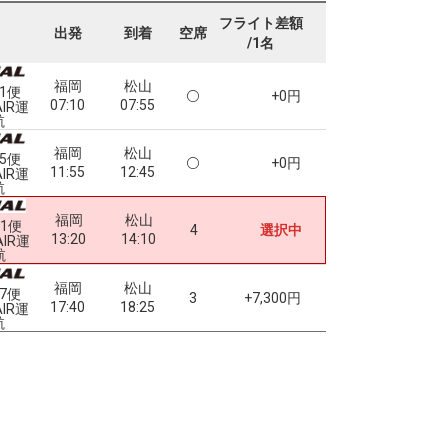
フライト差額
出発
到着
空席
/1名
福岡
松山
91便
+0円
07:10
07:55
AIR運
航
福岡
松山
95便
+0円
11:55
12:45
AIR運
航
福岡
松山
01便
4
選択中
13:20
14:10
AIR運
航
福岡
松山
07便
3
+7,300円
17:40
18:25
AIR運
航