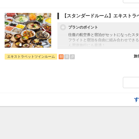
【スタンダードルーム】エキストラ
プランのポイント
往復の航空券と宿泊がセットになったスタ
フライトと宿泊を自由に組み合わせできる
ん周遊旅行にも最適！
旅行期間中の1泊だけの宿泊や延泊・飛び
JALマイレージ会員の方にはフライトマイ
旅
朝
昼
夕
エキストラベットツインルーム
■朝食のご案内
博多名物や九州のご当地グルメが豊富に揃
「博多コーナー」がご用意されており、辛
□時間：06:00～09:30（ラストオーダー09:
す