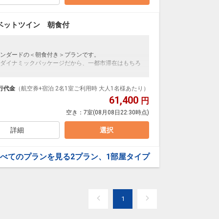
ベットツイン 朝食付
ンダードの＜朝食付き＞プランです。
ダイナミックパッケージだから、一都市滞在はもちろ
泊なども自由自在です。
ルが50%貯まります。
行代金
（航空券+宿泊 2名1室ご利用時 大人1名様あたり）
61,400
円
空き：
7室
(08月08日22:30時点)
った和洋ビュッフェ（バイキング）です。
子明太子やもつ煮込み、水炊きなどが人気です。
00)
詳細
選択
べてのプランを見る
2プラン、1部屋タイプ
1