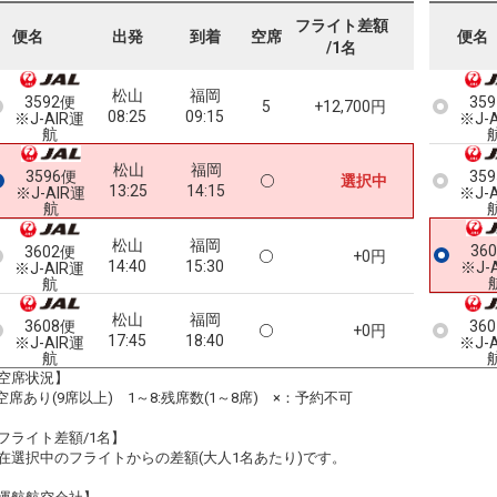
フライト差額
便名
出発
到着
空席
便名
/1名
松山
福岡
3592便
35
5
+12,700円
08:25
09:15
※J-AIR運
※J-
航
松山
福岡
3596便
35
選択中
13:25
14:15
※J-AIR運
※J-
航
松山
福岡
36
3602便
+0円
14:40
15:30
※J-
※J-AIR運
航
松山
福岡
3608便
36
+0円
17:45
18:40
※J-AIR運
※J-
航
空席状況】
:空席あり(9席以上) 1～8:残席数(1～8席) ×：予約不可
フライト差額/1名】
在選択中のフライトからの差額(大人1名あたり)です。