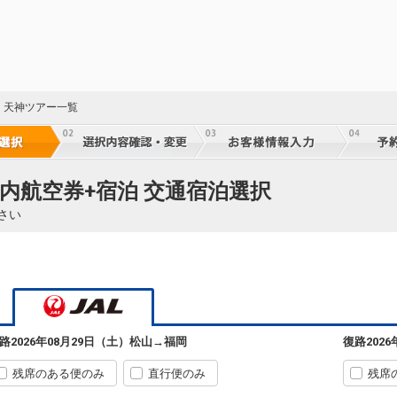
・天神ツアー一覧
国内航空券+宿泊 交通宿泊選択
さい
路
2026年08月29日（土）
松山
→
福岡
復路
202
残席のある便のみ
直行便のみ
残席