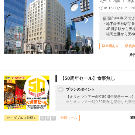
クラスJを利用する
+33,500円
九州
福岡
博多
In 15:00 / Out 11:
東京(羽田)
福岡
+5,300円
15:55
17:45
325便
福岡市中央区大名
・地下鉄天神駅④番
クラスJを利用する
+13,300円
8
・JR博多駅から天
・福岡空港から天神
東京(羽田)
福岡
+19,600円
17:00
19:00
327便
駐車場あり
駅徒歩
クラスJを利用する
+13,300円
3
旅
東京(羽田)
福岡
+10,800円
17:55
19:50
329便
【50周年セール】食事無し
クラスJを利用する
+33,500円
プランのポイント
東京(羽田)
福岡
+7,300円
【オリオンツアー創立50周年記念セール
18:45
20:35
331便
オリオンツアー創立50周年を記念した期
クラスJを利用する
+30,100円
往復の航空券と宿泊がセットになったスタ
フライトと宿泊を自由に組み合わせできる
旅
朝
昼
夕
セミダブル＜禁煙＞
禁煙ルーム
東京(羽田)
福岡
ん周遊旅行にも最適！
+21,600円
19:10
21:00
333便
旅行期間中の1泊だけの宿泊や延泊・飛び
JALマイレージ会員の方にはフライトマイ