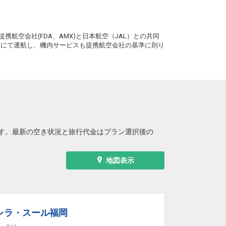
福岡
東京(羽田)
+3,600円
17:00
19:00
4便
。
携航空会社(FDA、AMX)と日本航空（JAL）との共同
クラスJを利用する
+31,800円
務員にて運航し、機内サービスも提携航空会社の基準に則り
福岡
東京(羽田)
+3,600円
18:10
20:05
6便
クラスJを利用する
+20,500円
福岡
東京(羽田)
+3,600円
19:00
20:55
8便
す。最新の空き状況と旅行代金はプラン選択後の
クラスJを利用する
+20,500円
3
福岡
東京(羽田)
+6,800円
地図表示
20:00
21:50
0便
クラスJを利用する
+18,100円
福岡
東京(羽田)
+100円
21:00
22:45
2便
レラ・スール福岡