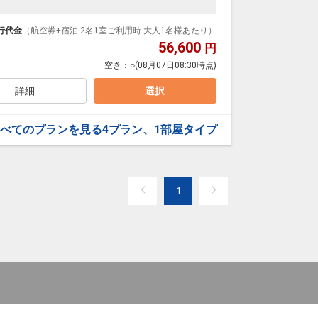
ンダードの＜朝食付き＞プランです。
ダイナミックパッケージだから、一都市滞在はもちろ
行代金
（航空券+宿泊 2名1室ご利用時 大人1名様あたり）
56,600
円
泊なども自由自在です。
空き：
○
(08月07日08:30時点)
ルが50%貯まります。
詳細
選択
ラエティ豊かな和洋バイキングです。
「ジョーキュウ」の田舎麦みそを使ったお味噌汁、鶏
べてのプランを見る
4プラン、1部屋タイプ
00)
1