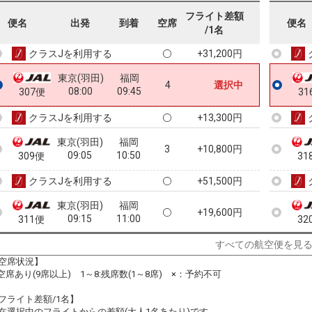
東京(羽田)
福岡
フライト差額
+3,000円
便名
出発
到着
空席
便名
07:05
08:45
305便
31
/1名
クラスJを利用する
+31,200円
東京(羽田)
福岡
4
選択中
08:00
09:45
307便
31
クラスJを利用する
+13,300円
東京(羽田)
福岡
3
+10,800円
09:05
10:50
309便
31
クラスJを利用する
+51,500円
東京(羽田)
福岡
+19,600円
09:15
11:00
311便
32
クラスJを利用する
+33,500円
すべての航空便を見
空席状況】
東京(羽田)
福岡
:空席あり(9席以上) 1～8:残席数(1～8席) ×：予約不可
+19,600円
10:00
11:45
313便
32
フライト差額/1名】
クラスJを利用する
+33,500円
在選択中のフライトからの差額(大人1名あたり)です。