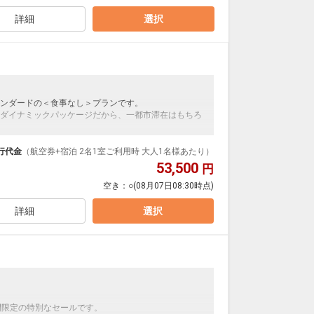
詳細
選択
ンダードの＜食事なし＞プランです。
ダイナミックパッケージだから、一都市滞在はもちろ
泊なども自由自在です。
ルが50%貯まります。
行代金
（航空券+宿泊 2名1室ご利用時 大人1名様あたり）
53,500
円
空き：
○
(08月07日08:30時点)
詳細
選択
】
間限定の特別なセールです。