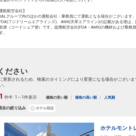
東京(羽田)
福岡
運航航空会社】
+10,800円
11:10
12:55
315便
32
JALグループ内のほかの運航会社・乗務員にて運航となる場合がございます
FDA(フジドリームエアラインズ)、AMX(天草エアライン)の記載がある便は、提
クラスJを利用する
+13,300円
7
航便（コードシェア便）です。提携航空会社(FDA・AMX)の機材および乗
す。
東京(羽田)
福岡
+12,400円
11:55
13:40
317便
32
クラスJを利用する
+22,200円
東京(羽田)
福岡
+10,100円
ください
12:50
14:35
319便
32
に更新されるため、検索のタイミングにより変更になる場合がございま
クラスJを利用する
+11,000円
い。
東京(羽田)
福岡
1
+8,500円
件中
1～1件表示
13:45
15:30
価格の安い順
価格の高い順
人気順
321便
33
現在の絞り込み
ホテル指定
クラスJを利用する
+19,800円
東京(羽田)
福岡
4
+5,300円
15:25
17:10
323便
33
ホテルモント