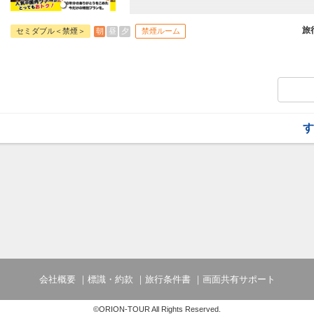
往復の航空券と宿泊がセットになったスタ
フライトと宿泊を自由に組み合わせできる
旅
朝
昼
夕
セミダブル＜禁煙＞
禁煙ルーム
ん周遊旅行にも最適！
旅行期間中の1泊だけの宿泊や延泊・飛び
JALマイレージ会員の方にはフライトマイ
■朝食のご案内
九州・福岡のこだわり食材を取り入れたバ
地元福岡の「からし明太子」や博多の老舗
の水炊きなどが並びます。
す
□時間：07:00～09:30（ラストオーダー09:
会社概要
標識・約款
旅行条件書
画面共有サポート
©ORION-TOUR All Rights Reserved.