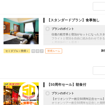
クラスJを利用する
+30,100円
東京(羽田)
福岡
+43,100円
19:35
21:30
335便
【スタンダードプラン】食事無し
クラスJを利用する
+30,100円
プランのポイント
往復の航空券と宿泊がセットになったスタ
フライトと宿泊を自由に組み合わせできる
ん周遊旅行にも最適！
旅行期間中の1泊だけの宿泊や延泊・飛び
JALマイレージ会員の方にはフライトマイ
旅
朝
昼
夕
セミダブル＜禁煙＞
禁煙ルーム
【50周年セール】朝食付
プランのポイント
【オリオンツアー創立50周年記念セール
オリオンツアー創立50周年を記念した期