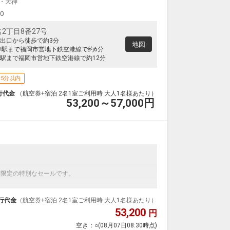
クラスJを利用する
+17,000円
・天神
00
2丁目8番27号
出口から徒歩で約3分
地図
神駅まで福岡市営地下鉄空港線で約6分
駅まで福岡市営地下鉄空港線で約12分
5分以内
行代金
（航空券+宿泊 2名1室ご利用時 大人1名様あたり）
53,200～57,000
円
】
間限定の特別なセールです。
ンダードの＜食事なし＞プランです。
ダイナミックパッケージだから、一都市滞在はもちろ
行代金
（航空券+宿泊 2名1室ご利用時 大人1名様あたり）
53,200
円
泊なども自由自在です。
空き：
○
(08月07日08:30時点)
ルが50%貯まります。