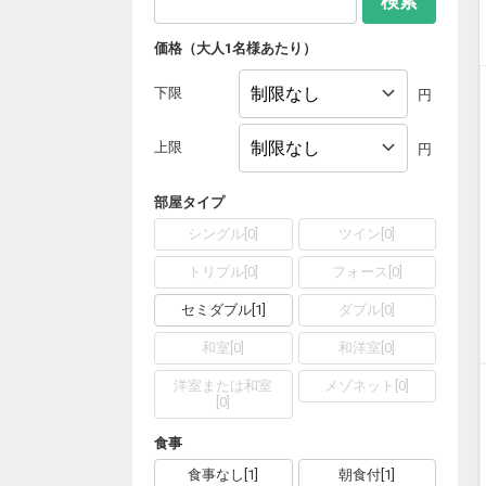
検索
価格（大人1名様あたり）
下限
円
上限
円
部屋タイプ
シングル
[
0
]
ツイン
[
0
]
トリプル
[
0
]
フォース
[
0
]
セミダブル
[
1
]
ダブル
[
0
]
和室
[
0
]
和洋室
[
0
]
洋室または和室
メゾネット
[
0
]
[
0
]
食事
食事なし
[
1
]
朝食付
[
1
]