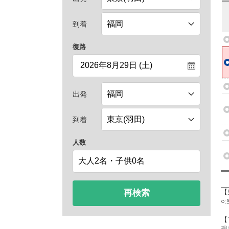
到着
復路
出発
到着
人数
再検索
【
○
【
現