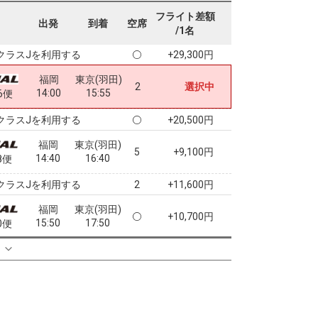
福岡
東京(羽田)
フライト差額
― 円
出発
到着
空席
12:45
14:40
4便
/1名
クラスJを利用する
+29,300円
福岡
東京(羽田)
2
選択中
14:00
15:55
6便
クラスJを利用する
+20,500円
福岡
東京(羽田)
5
+9,100円
14:40
16:40
8便
クラスJを利用する
+11,600円
2
福岡
東京(羽田)
+10,700円
15:50
17:50
0便
クラスJを利用する
+20,500円
る
福岡
東京(羽田)
+3,600円
16:35
18:35
2便
クラスJを利用する
+20,500円