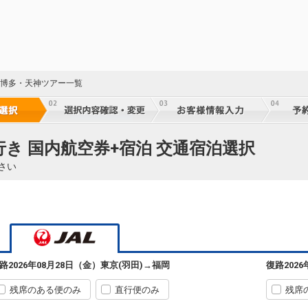
30
岡 博多・天神ツアー一覧
30
行き 国内航空券+宿泊 交通宿泊選択
30
さい
31
東京(羽田)
福岡
路
2026年08月28日（金）
東京(羽田)
→
福岡
復路
202
+1,800円
06:25
08:10
303便
31
残席のある便のみ
直行便のみ
残席
クラスJを利用する
+9,900円