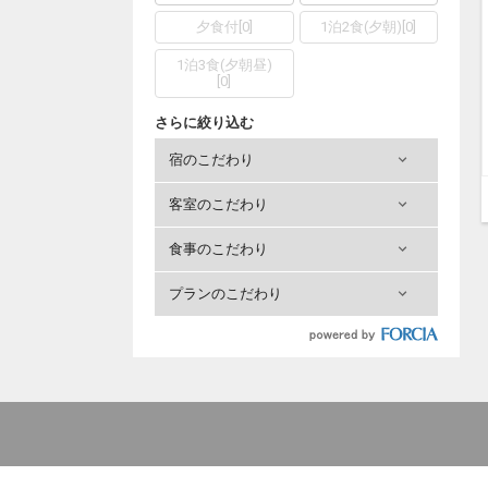
夕食付
[
0
]
1泊2食(夕朝)
[
0
]
1泊3食(夕朝昼)
[
0
]
さらに絞り込む
宿のこだわり
客室のこだわり
食事のこだわり
プランのこだわり