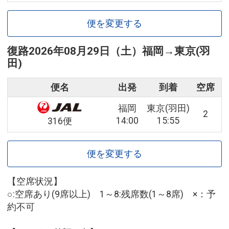
便を変更する
復路
2026年08月29日（土）
福岡
→
東京(羽
田)
便名
出発
到着
空席
福岡
東京(羽田)
2
14:00
15:55
316便
便を変更する
【空席状況】
○:空席あり(9席以上) 1～8:残席数(1～8席) ×：予
約不可