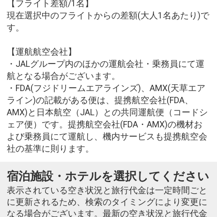
【フライト差額/1名】
現在選択中のフライトからの差額(大人1名あたり)で
す。
【運航航空会社】
・JALグループ内のほかの運航会社・乗務員にて運
航となる場合がございます。
・FDA(フジドリームエアラインズ)、AMX(天草エア
ライン)の記載がある便は、提携航空会社(FDA、
AMX)と日本航空（JAL）との共同運航便（コードシ
ェア便）です。提携航空会社(FDA・AMX)の機材お
よび乗務員にて運航し、機内サービスも提携航空会
社の基準に則ります。
宿泊施設・ホテルを選択してください
表示されている空き状況と旅行代金は一定時間ごと
に更新されるため、検索のタイミングにより変更に
なる場合がございます。最新の空き状況と旅行代金