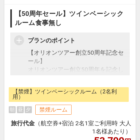
【50周年セール】ツインベーシック
ルーム食事無し
プランのポイント
【オリオンツアー創立50周年記念セ
ール】
オリオンツアー創立50周年を記念し
た期間限定の特別なセールです。
【禁煙】ツインベーシックルーム（2名利
往復の航空券と宿泊がセットになっ
用）
たスタンダードの＜食事なし＞プラ
禁煙ルーム
朝
昼
夕
ンです。
フライトと宿泊を自由に組み合わせ
旅行代金
（航空券+宿泊 2名1室ご利用時 大人
できるダイナミックパッケージだか
1名様あたり）
ら、一都市滞在はもちろん周遊旅行