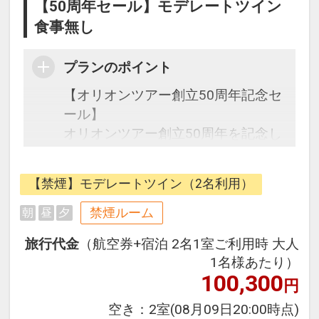
【50周年セール】モデレートツイン
食事無し
プランのポイント
【オリオンツアー創立50周年記念セ
ール】
オリオンツアー創立50周年を記念し
た期間限定の特別なセールです。
【禁煙】モデレートツイン（2名利用）
往復の航空券と宿泊がセットになっ
たスタンダードの＜食事なし＞プラ
禁煙ルーム
朝
昼
夕
ンです。
旅行代金
（航空券+宿泊 2名1室ご利用時 大人
フライトと宿泊を自由に組み合わせ
1名様あたり）
できるダイナミックパッケージだか
100,300
円
ら、一都市滞在はもちろん周遊旅行
にも最適！
空き：
2室
(08月09日20:00時点)