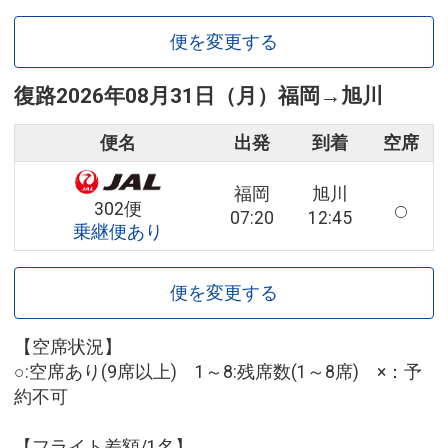
便を変更する
復路
2026年08月31日（月）
福岡
→
旭川
便名
出発
到着
空席
福岡
旭川
302便
07:20
12:45
乗継便あり
便を変更する
【空席状況】
○:空席あり(9席以上) 1～8:残席数(1～8席) ×：予
約不可
【フライト差額/1名】