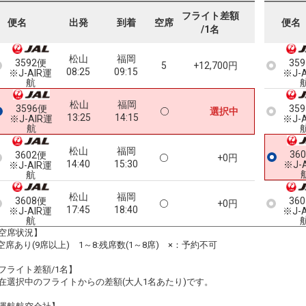
フライト差額
便名
出発
到着
空席
便名
/1名
松山
福岡
3592便
35
5
+12,700円
08:25
09:15
※J-AIR運
※J-
航
松山
福岡
3596便
35
選択中
13:25
14:15
※J-AIR運
※J-
航
松山
福岡
36
3602便
+0円
14:40
15:30
※J-
※J-AIR運
航
松山
福岡
3608便
36
+0円
17:45
18:40
※J-AIR運
※J-
航
空席状況】
:空席あり(9席以上) 1～8:残席数(1～8席) ×：予約不可
フライト差額/1名】
在選択中のフライトからの差額(大人1名あたり)です。