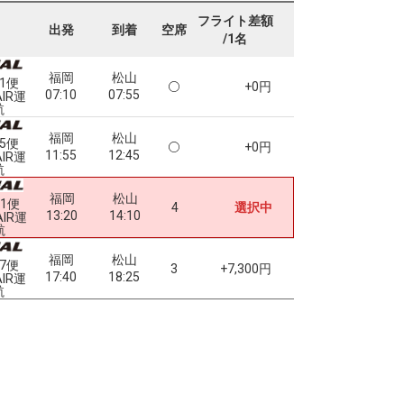
フライト差額
出発
到着
空席
/1名
福岡
松山
91便
+0円
07:10
07:55
AIR運
航
福岡
松山
95便
+0円
11:55
12:45
AIR運
航
福岡
松山
01便
4
選択中
13:20
14:10
AIR運
航
福岡
松山
07便
3
+7,300円
17:40
18:25
AIR運
航