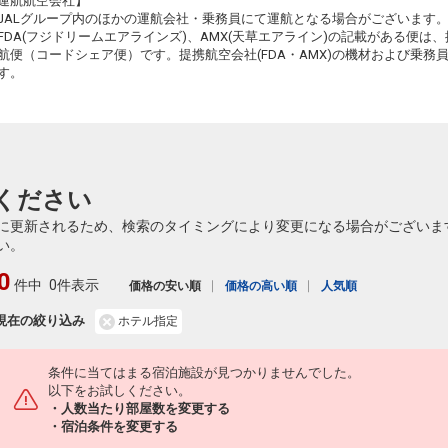
運航航空会社】
JALグループ内のほかの運航会社・乗務員にて運航となる場合がございます
FDA(フジドリームエアラインズ)、AMX(天草エアライン)の記載がある便は、提
航便（コードシェア便）です。提携航空会社(FDA・AMX)の機材および乗
す。
ください
に更新されるため、検索のタイミングにより変更になる場合がございま
い。
0
件中
0件表示
価格の安い順
価格の高い順
人気順
現在の絞り込み
ホテル指定
条件に当てはまる宿泊施設が見つかりませんでした。
以下をお試しください。
・人数当たり部屋数を変更する
・宿泊条件を変更する