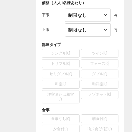
価格（大人1名様あたり）
下限
円
上限
円
部屋タイプ
シングル
[
0
]
ツイン
[
0
]
トリプル
[
0
]
フォース
[
0
]
セミダブル
[
0
]
ダブル
[
0
]
和室
[
0
]
和洋室
[
0
]
洋室または和室
メゾネット
[
0
]
[
0
]
食事
食事なし
[
0
]
朝食付
[
0
]
夕食付
[
0
]
1泊2食(夕朝)
[
0
]