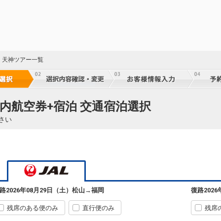
・天神ツアー一覧
国内航空券+宿泊 交通宿泊選択
さい
路
2026年08月29日（土）
松山
→
福岡
復路
202
残席のある便のみ
直行便のみ
残席