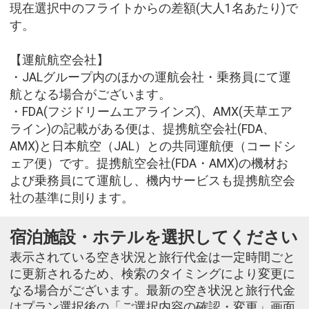
現在選択中のフライトからの差額(大人1名あたり)で
す。
【運航航空会社】
・JALグループ内のほかの運航会社・乗務員にて運
航となる場合がございます。
・FDA(フジドリームエアラインズ)、AMX(天草エア
ライン)の記載がある便は、提携航空会社(FDA、
AMX)と日本航空（JAL）との共同運航便（コードシ
ェア便）です。提携航空会社(FDA・AMX)の機材お
よび乗務員にて運航し、機内サービスも提携航空会
社の基準に則ります。
宿泊施設・ホテルを選択してください
表示されている空き状況と旅行代金は一定時間ごと
に更新されるため、検索のタイミングにより変更に
なる場合がございます。最新の空き状況と旅行代金
はプラン選択後の「ご選択内容の確認・変更」画面