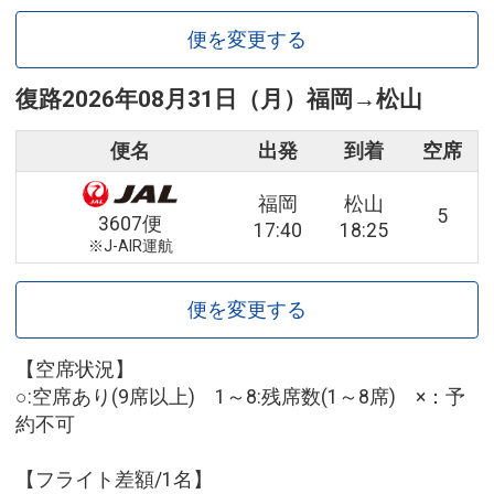
便を変更する
復路
2026年08月31日（月）
福岡
→
松山
便名
出発
到着
空席
福岡
松山
5
3607便
17:40
18:25
※J-AIR運航
便を変更する
【空席状況】
○:空席あり(9席以上) 1～8:残席数(1～8席) ×：予
約不可
【フライト差額/1名】