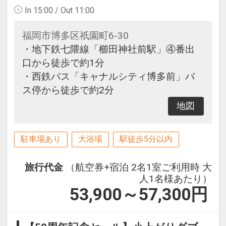
In 15:00 / Out 11:00
福岡市博多区祇園町6-30
・地下鉄七隈線「櫛田神社前駅」④番出
口から徒歩で約1分
・西鉄バス「キャナルシティ博多前」バ
ス停から徒歩で約2分
地図
駐車場あり
大浴場
駅徒歩5分以内
旅行代金
（航空券+宿泊 2名1室ご利用時 大
人1名様あたり）
53,900～57,300
円