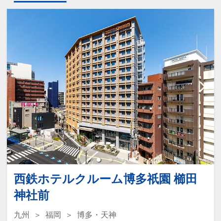
西鉄ホテルクルーム博多祇園 櫛田
神社前
九州
福岡
博多・天神