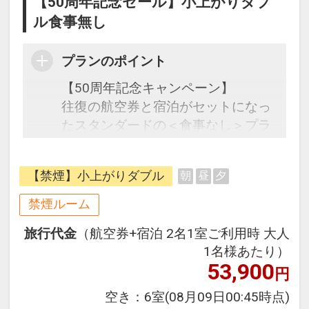
【50周年記念セール】小上がりダブ
ル食事無し
プランのポイント
【50周年記念キャンペーン】
往復の航空券と宿泊がセットになっ
たスタンダードの＜食事なし＞プラ
ンです。
フライトと宿泊を自由に組み合わせ
【禁煙】小上がりダブル
朝
昼
夕
できるダイナミックパッケージだか
ら、一都市滞在はもちろん周遊旅行
禁煙ルーム
にも最適！
旅行代金
（航空券+宿泊 2名1室ご利用時 大人
旅行期間中の1泊だけの宿泊や延
1名様あたり）
泊・飛び泊なども自由自在です。
53,900
円
JALマイレージ会員の方にはフライ
トマイルが50%貯まります。
空き：
6室
(08月09日00:45時点)