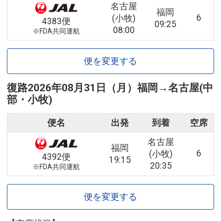
名古屋
福岡
6
(小牧)
4383便
09:25
08:00
※FDA共同運航
便を変更する
復路
2026年08月31日（月）
福岡
→
名古屋(中
部・小牧)
便名
出発
到着
空席
名古屋
福岡
6
(小牧)
4392便
19:15
20:35
※FDA共同運航
便を変更する