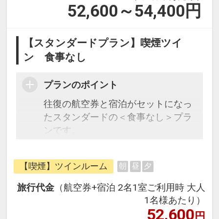
52,600～54,400
円
【スタンダードプラン】喫煙ツイ
ン 食事なし
プランのポイント
往復の航空券と宿泊がセットになっ
たスタンダードの＜食事なし＞プラ
ンです。
フライトと宿泊を自由に組み合わせ
できるダイナミックパッケージだか
【喫煙】ツインルーム
朝
昼
夕
ら、一都市滞在はもちろん周遊旅行
にも最適！
旅行代金
（航空券+宿泊 2名1室ご利用時 大人
旅行期間中の1泊だけの宿泊や延
1名様あたり）
泊・飛び泊なども自由自在です。
52,600
円