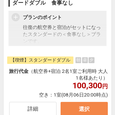
ダードダブル 食事なし
プランのポイント
往復の航空券と宿泊がセットになっ
たスタンダードの＜食事なし＞プラ
ンです。
フライトと宿泊を自由に組み合わせ
できるダイナミックパッケージだか
【喫煙】スタンダードダブル
朝
昼
夕
ら、一都市滞在はもちろん周遊旅行
にも最適！
旅行代金
（航空券+宿泊 2名1室ご利用時 大人
旅行期間中の1泊だけの宿泊や延
1名様あたり）
泊・飛び泊なども自由自在です。
100,300
円
JALマイレージ会員の方にはフライ
空き：
1室
(08月06日20:00時点)
トマイルが50%貯まります。
詳細
選択