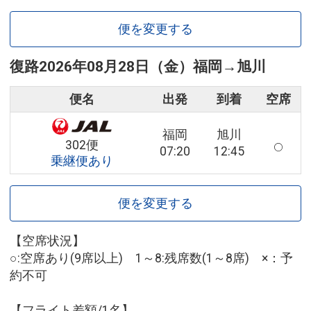
便を変更する
復路
2026年08月28日（金）
福岡
→
旭川
便名
出発
到着
空席
福岡
旭川
302便
07:20
12:45
乗継便あり
便を変更する
【空席状況】
○:空席あり(9席以上) 1～8:残席数(1～8席) ×：予
約不可
【フライト差額/1名】