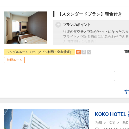
【スタンダードプラン】朝食付き
プランのポイント
往復の航空券と宿泊がセットになったスタ
フライトと宿泊を自由に組み合わせできる
ん周遊旅行にも最適！
旅行期間中の1泊だけの宿泊や延泊・飛び
JALマイレージ会員の方にはフライトマイ
旅
朝
昼
夕
シングルルーム（セミダブル利用／全室禁煙）
禁煙ルーム
■送迎のご案内
ホテルから福岡空港国内線の南乗降場まで
要事前予約となりますので、詳しくは直接
す
KOKO HOTE
九州
福岡
博多