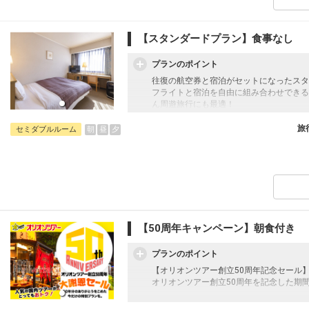
【スタンダードプラン】食事なし
プランのポイント
往復の航空券と宿泊がセットになったスタ
フライトと宿泊を自由に組み合わせできる
ん周遊旅行にも最適！
旅行期間中の1泊だけの宿泊や延泊・飛び
JALマイレージ会員の方にはフライトマイ
旅
朝
昼
夕
セミダブルルーム
【50周年キャンペーン】朝食付き
プランのポイント
【オリオンツアー創立50周年記念セール
オリオンツアー創立50周年を記念した期
往復の航空券と宿泊がセットになったスタ