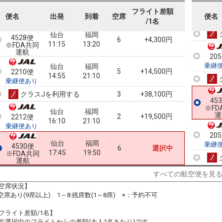
乗継便あり
フライト差額
20
クラスJを利用する
+17,000円
3
便名
出発
到着
空席
便名
乗継
/1名
仙台
福岡
4528便
6
+4,300円
11:15
13:20
※FDA共同
運航
20
乗継
仙台
福岡
5
+14,500円
2210便
14:55
21:10
乗継便あり
クラスJを利用する
+38,100円
3
45
※FD
仙台
福岡
運
2
+19,500円
2212便
16:10
21:10
乗継便あり
20
仙台
福岡
乗継
4530便
6
選択中
17:45
19:50
※FDA共同
運航
すべての航空便を見
空席状況】
:空席あり(9席以上) 1～8:残席数(1～8席) ×：予約不可
フライト差額/1名】
在選択中のフライトからの差額(大人1名あたり)です。