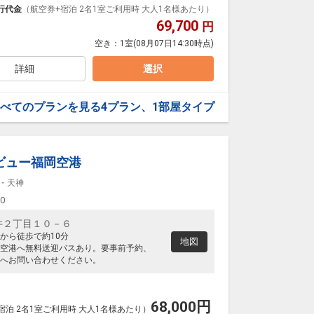
ダイナミックパッケージだから、一都市滞在はもちろ
行代金
（航空券+宿泊 2名1室ご利用時 大人1名様あたり）
69,700
円
泊なども自由自在です。
空き：
1室
(08月07日14:30時点)
ルが50%貯まります。
詳細
選択
洋バイキングです。
のメニューが約30種類をご提供しております。
30)
べてのプランを見る
4プラン、1部屋タイプ
ビュー福岡空港
・天神
00
井２丁目１０－６
から徒歩で約10分
地図
空港へ無料送迎バスあり。要事前予約、
へお問い合わせください。
68,000
円
宿泊 2名1室ご利用時 大人1名様あたり）