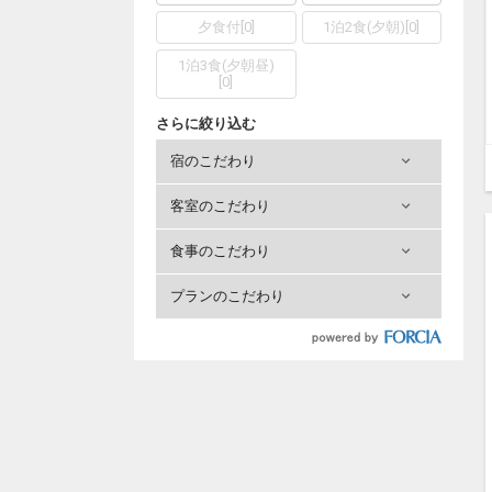
夕食付
[
0
]
1泊2食(夕朝)
[
0
]
1泊3食(夕朝昼)
[
0
]
さらに絞り込む
宿のこだわり
客室のこだわり
食事のこだわり
プランのこだわり