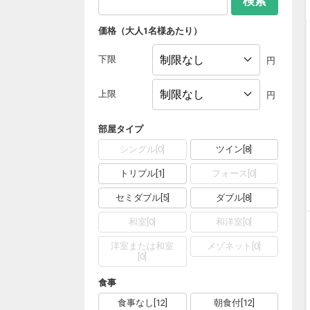
検索
価格（大人1名様あたり）
下限
円
上限
円
部屋タイプ
シングル
[
0
]
ツイン
[
8
]
トリプル
[
1
]
フォース
[
0
]
セミダブル
[
5
]
ダブル
[
8
]
和室
[
0
]
和洋室
[
0
]
洋室または和室
メゾネット
[
0
]
[
0
]
食事
食事なし
[
12
]
朝食付
[
12
]