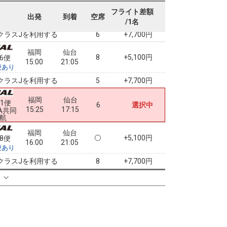
福岡
仙台
+5,100円
56便
フライト差額
15:00
18:30
出発
到着
空席
便あり
/1名
クラスJを利用する
+7,700円
6
福岡
仙台
8
+5,100円
56便
15:00
21:05
便あり
クラスJを利用する
+7,700円
5
福岡
仙台
31便
6
選択中
15:25
17:15
A共同
航
福岡
仙台
+5,100円
58便
16:00
21:05
便あり
クラスJを利用する
+7,700円
8
る