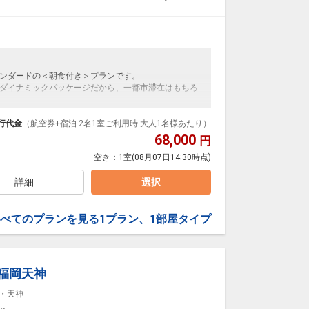
ンダードの＜朝食付き＞プランです。
ダイナミックパッケージだから、一都市滞在はもちろ
泊なども自由自在です。
ルが50%貯まります。
行代金
（航空券+宿泊 2名1室ご利用時 大人1名様あたり）
68,000
円
空き：
1室
(08月07日14:30時点)
無料の送迎車をご利用いただけます。
ホテルへお問い合わせください。
詳細
選択
べてのプランを見る
1プラン、1部屋タイプ
L 福岡天神
・天神