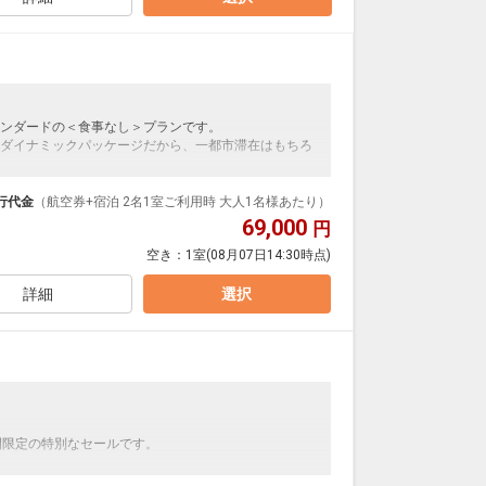
ンダードの＜食事なし＞プランです。
ダイナミックパッケージだから、一都市滞在はもちろ
泊なども自由自在です。
ルが50%貯まります。
行代金
（航空券+宿泊 2名1室ご利用時 大人1名様あたり）
69,000
円
空き：
1室
(08月07日14:30時点)
詳細
選択
】
間限定の特別なセールです。
ンダードの＜朝食付き＞プランです。