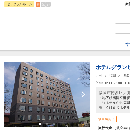
フライトと宿泊を自由に組み合わせできる
旅
朝
昼
夕
セミダブルルーム
ん周遊旅行にも最適！
旅行期間中の1泊だけの宿泊や延泊・飛び
JALマイレージ会員の方にはフライトマイ
■朝食のご案内
博多名物をたっぷりと堪能できる人気の和
もつ鍋や明太子、ラーメンなど博多の人気
□時間：07:00～10:00（ラストオーダー09:
す
ホテルグラン
九州
福岡
博多
In 15:00 / Out 10:
福岡市博多区大
・地下鉄福岡空港駅
※ホテルから福岡
詳しくは直接ホテル
駐車場あり
旅行代金
（航空券+