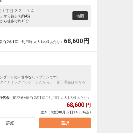
00
泉１丁目２２－１４
地図
」から徒歩で約4分
から徒歩で約10分
68,600
円
宿泊 2名1室ご利用時 大人1名様あたり）
ンダードの＜食事なし＞プランです。
ダイナミックパッケージだから、一都市滞在はもちろ
泊なども自由自在です。
ルが50%貯まります。
行代金
（航空券+宿泊 2名1室ご利用時 大人1名様あたり）
68,600
円
空き：
3室
(08月07日14:30時点)
詳細
選択