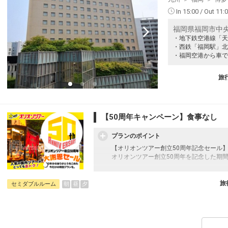
In 15:00 / Out 11:
福岡県福岡市中央区
・地下鉄空港線「天
・西鉄「福岡駅」北
・福岡空港から車で
旅
【50周年キャンペーン】食事なし
プランのポイント
【オリオンツアー創立50周年記念セール
オリオンツアー創立50周年を記念した期
往復の航空券と宿泊がセットになったスタ
フライトと宿泊を自由に組み合わせできる
旅
朝
昼
夕
セミダブルルーム
ん周遊旅行にも最適！
旅行期間中の1泊だけの宿泊や延泊・飛び
JALマイレージ会員の方にはフライトマイ