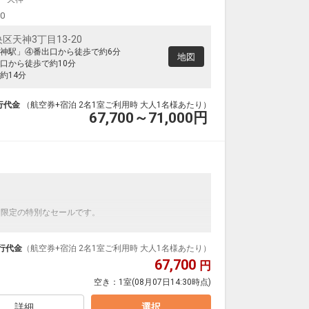
00
天神3丁目13-20
神駅」④番出口から徒歩で約6分
地図
口から徒歩で約10分
約14分
行代金
（航空券+宿泊 2名1室ご利用時 大人1名様あたり）
67,700～71,000
円
】
間限定の特別なセールです。
ンダードの＜食事なし＞プランです。
ダイナミックパッケージだから、一都市滞在はもちろ
行代金
（航空券+宿泊 2名1室ご利用時 大人1名様あたり）
67,700
円
泊なども自由自在です。
空き：
1室
(08月07日14:30時点)
ルが50%貯まります。
詳細
選択