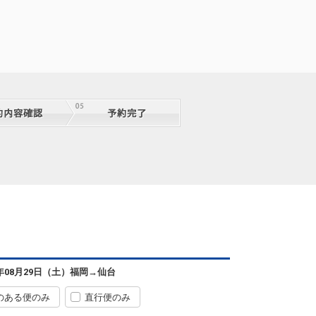
福岡
仙台
+5,100円
50便
07:50
15:05
便あり
クラスJを利用する
+38,100円
2
福岡
仙台
4
+29,400円
50便
07:50
10:45
便あり
クラスJを利用する
+55,000円
福岡
仙台
+29,400円
50便
07:50
12:15
便あり
6年08月29日（土）
福岡
→
仙台
福岡
仙台
29便
5
+48,700円
08:55
10:45
A共同
のある便のみ
直行便のみ
航