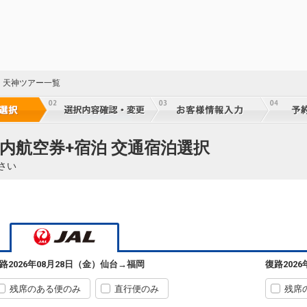
・天神ツアー一覧
20
乗継
国内航空券+宿泊 交通宿泊選択
さい
20
乗継
20
乗継
路
2026年08月28日（金）
仙台
→
福岡
復路
202
45
※FD
残席のある便のみ
直行便のみ
残席
仙台
福岡
運
3
+14,500円
2200便
07:35
11:15