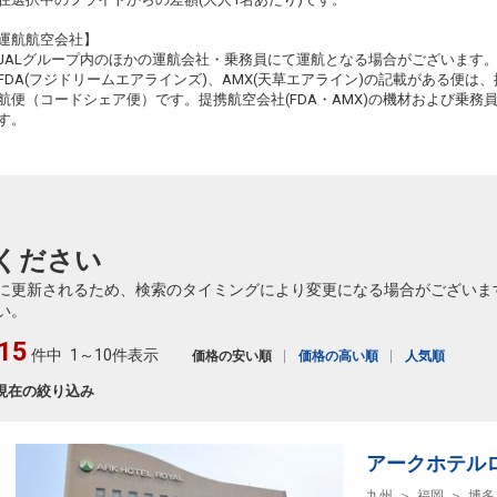
運航航空会社】
JALグループ内のほかの運航会社・乗務員にて運航となる場合がございます
FDA(フジドリームエアラインズ)、AMX(天草エアライン)の記載がある便は、提
航便（コードシェア便）です。提携航空会社(FDA・AMX)の機材および乗
す。
ください
に更新されるため、検索のタイミングにより変更になる場合がございま
い。
15
件中
1～10件表示
価格の安い順
価格の高い順
人気順
現在の絞り込み
アークホテル
九州
福岡
博多