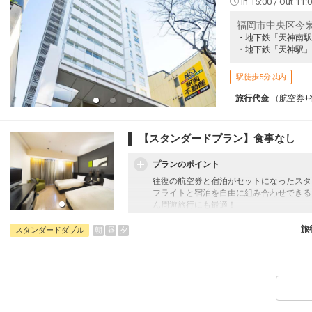
In 15:00 / Out 11:
福岡市中央区今
・地下鉄「天神南駅
・地下鉄「天神駅」
駅徒歩5分以内
旅行代金
（航空券+
【スタンダードプラン】食事なし
プランのポイント
往復の航空券と宿泊がセットになったスタ
フライトと宿泊を自由に組み合わせできる
ん周遊旅行にも最適！
旅行期間中の1泊だけの宿泊や延泊・飛び
JALマイレージ会員の方にはフライトマイ
旅
朝
昼
夕
スタンダードダブル