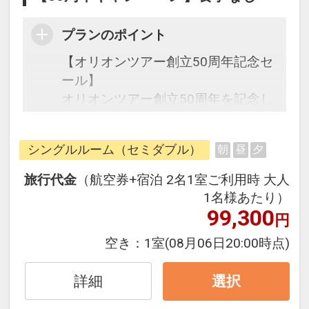
プランのポイント
【オリオンツアー創立50周年記念セ
ール】
オリオンツアー創立50周年を記念し
た期間限定の特別なセールです。
シングルルーム（セミダブル）
朝
昼
夕
往復の航空券と宿泊がセットになっ
たスタンダードの＜食事なし＞プラ
旅行代金
（航空券+宿泊 2名1室ご利用時 大人
ンです。
1名様あたり）
フライトと宿泊を自由に組み合わせ
99,300
円
できるダイナミックパッケージだか
空き：
1室
(08月06日20:00時点)
ら、一都市滞在はもちろん周遊旅行
にも最適！
詳細
選択
旅行期間中の1泊だけの宿泊や延
泊・飛び泊なども自由自在です。