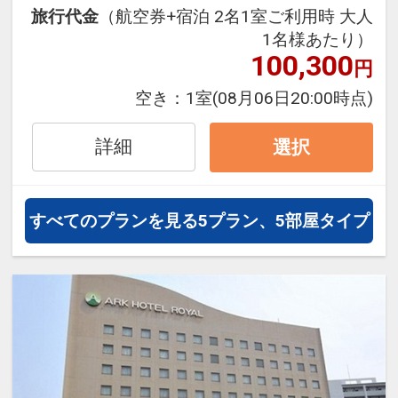
にも最適！
旅行代金
（航空券+宿泊 2名1室ご利用時 大人
旅行期間中の1泊だけの宿泊や延
1名様あたり）
泊・飛び泊なども自由自在です。
100,300
円
JALマイレージ会員の方にはフライ
空き：
1室
(08月06日20:00時点)
トマイルが50%貯まります。
詳細
選択
すべてのプランを見る
5プラン、5部屋タイプ