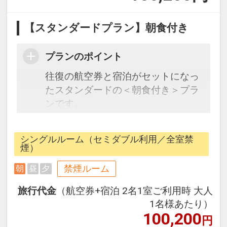
【スタンダードプラン】朝食付き
プランのポイント
往復の航空券と宿泊がセットになっ
たスタンダードの＜朝食付き＞プラ
ンです。
フライトと宿泊を自由に組み合わせ
できるダイナミックパッケージだか
シングルルーム（セミダブル利用／全室禁
ら、一都市滞在はもちろん周遊旅行
煙）
にも最適！
禁煙ルーム
朝
昼
夕
旅行期間中の1泊だけの宿泊や延
泊・飛び泊なども自由自在です。
旅行代金
（航空券+宿泊 2名1室ご利用時 大人
JALマイレージ会員の方にはフライ
1名様あたり）
トマイルが50%貯まります。
100,200
円