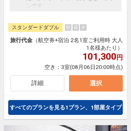
ンです。
フライトと宿泊を自由に組み合わせ
できるダイナミックパッケージだか
スタンダードダブル
朝
昼
夕
ら、一都市滞在はもちろん周遊旅行
にも最適！
旅行代金
（航空券+宿泊 2名1室ご利用時 大人
旅行期間中の1泊だけの宿泊や延
1名様あたり）
泊・飛び泊なども自由自在です。
101,300
円
JALマイレージ会員の方にはフライ
空き：
3室
(08月06日20:00時点)
トマイルが50%貯まります。
詳細
選択
すべてのプランを見る
1プラン、1部屋タイプ