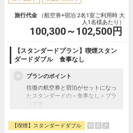
旅行代金
（航空券+宿泊 2名1室ご利用時 大
人1名様あたり）
100,300～102,500
円
【スタンダードプラン】喫煙スタン
ダードダブル 食事なし
プランのポイント
往復の航空券と宿泊がセットになっ
たスタンダードの＜食事なし＞プラ
ンです。
フライトと宿泊を自由に組み合わせ
できるダイナミックパッケージだか
【喫煙】スタンダードダブル
朝
昼
夕
ら、一都市滞在はもちろん周遊旅行