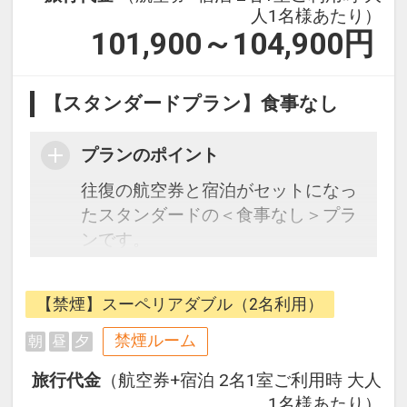
人1名様あたり）
101,900～104,900
円
【スタンダードプラン】食事なし
プランのポイント
往復の航空券と宿泊がセットになっ
たスタンダードの＜食事なし＞プラ
ンです。
フライトと宿泊を自由に組み合わせ
できるダイナミックパッケージだか
【禁煙】スーペリアダブル（2名利用）
ら、一都市滞在はもちろん周遊旅行
にも最適！
禁煙ルーム
朝
昼
夕
旅行期間中の1泊だけの宿泊や延
旅行代金
（航空券+宿泊 2名1室ご利用時 大人
泊・飛び泊なども自由自在です。
1名様あたり）