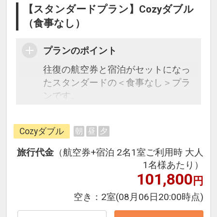
【スタンダードプラン】Cozyダブル
（食事なし）
プランのポイント
往復の航空券と宿泊がセットになっ
たスタンダードの＜食事なし＞プラ
ンです。
フライトと宿泊を自由に組み合わせ
できるダイナミックパッケージだか
Cozyダブル
朝
昼
夕
ら、一都市滞在はもちろん周遊旅行
にも最適！
旅行代金
（航空券+宿泊 2名1室ご利用時 大人
旅行期間中の1泊だけの宿泊や延
1名様あたり）
泊・飛び泊なども自由自在です。
101,800
円
JALマイレージ会員の方にはフライ
空き：
2室
(08月06日20:00時点)
トマイルが50%貯まります。