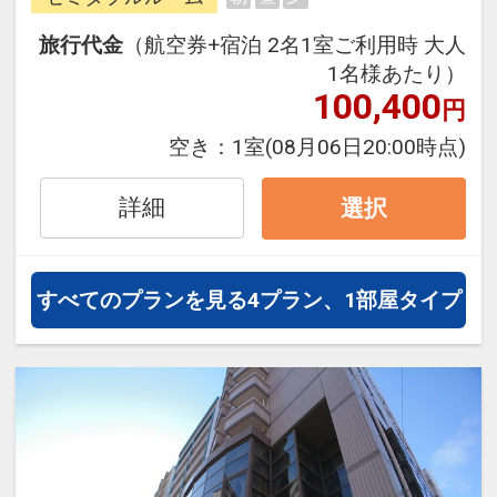
往復の航空券と宿泊がセットになっ
たスタンダードの＜食事なし＞プラ
旅行代金
（航空券+宿泊 2名1室ご利用時 大人
ンです。
1名様あたり）
フライトと宿泊を自由に組み合わせ
100,400
円
できるダイナミックパッケージだか
空き：
1室
(08月06日20:00時点)
ら、一都市滞在はもちろん周遊旅行
にも最適！
詳細
選択
旅行期間中の1泊だけの宿泊や延
泊・飛び泊なども自由自在です。
JALマイレージ会員の方にはフライ
すべてのプランを見る
4プラン、1部屋タイプ
トマイルが50%貯まります。