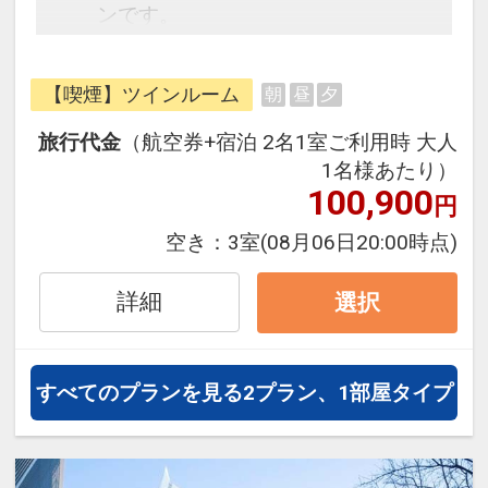
ンです。
フライトと宿泊を自由に組み合わせ
できるダイナミックパッケージだか
【喫煙】ツインルーム
朝
昼
夕
ら、一都市滞在はもちろん周遊旅行
にも最適！
旅行代金
（航空券+宿泊 2名1室ご利用時 大人
旅行期間中の1泊だけの宿泊や延
1名様あたり）
泊・飛び泊なども自由自在です。
100,900
円
JALマイレージ会員の方にはフライ
空き：
3室
(08月06日20:00時点)
トマイルが50%貯まります。
詳細
選択
すべてのプランを見る
2プラン、1部屋タイプ