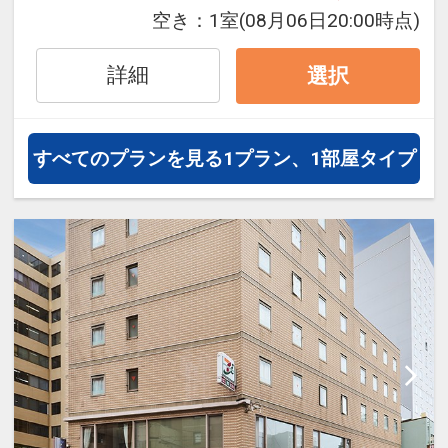
空き：
1室
(08月06日20:00時点)
■送迎のご案内
ホテルから福岡空港国内線の南乗降
詳細
選択
場まで無料の送迎車をご利用いただ
けます。
要事前予約となりますので、詳しく
すべてのプランを見る
1プラン、1部屋タイプ
は直接ホテルへお問い合わせくださ
い。