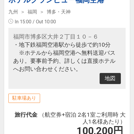
ホテルグランビュー福岡空港
小腹の空いた時間にぴったりのお茶
漬けをご用意しております。
九州
福岡
博多・天神
In 15:00 / Out 10:00
福岡市博多区大井２丁目１０－６
・地下鉄福岡空港駅から徒歩で約10分
※ホテルから福岡空港へ無料送迎バス
あり。要事前予約、詳しくは直接ホテル
へお問い合わせください。
地図
駐車場あり
旅行代金
（航空券+宿泊 2名1室ご利用時 大
人1名様あたり）
100,200
円