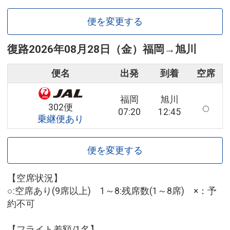
便を変更する
復路
2026年08月28日（金）
福岡
→
旭川
便名
出発
到着
空席
福岡
旭川
302便
07:20
12:45
乗継便あり
便を変更する
【空席状況】
○:空席あり(9席以上) 1～8:残席数(1～8席) ×：予
約不可
【フライト差額/1名】