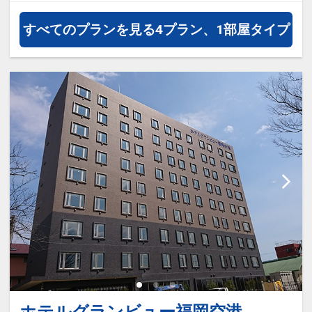
JALマイレージ会員の方にはフライ
すべてのプランを見る
4プラン、1部屋タイプ
トマイルが50%貯まります。
【ホテルのおすすめポイント】
・ウェルカムドリンクサービス
（14:00～23:00)
コーヒー、紅茶、ソフトドリンクを
ご用意しております
・ウェルカムバー（14:00～19:00)
生ビールやワイン、カクテルなど、
9種類のお酒をご用意しておりま
す。
お好きな割り方でオリジナルドリン
クをセルフでお楽しみください。
・お茶漬け無料サービス（21:00～
23:00)