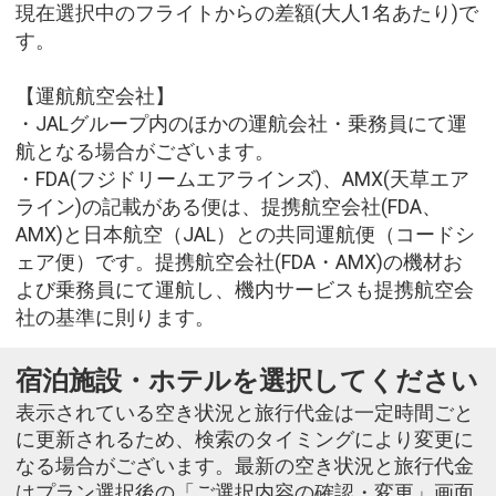
現在選択中のフライトからの差額(大人1名あたり)で
す。
【運航航空会社】
・JALグループ内のほかの運航会社・乗務員にて運
航となる場合がございます。
・FDA(フジドリームエアラインズ)、AMX(天草エア
ライン)の記載がある便は、提携航空会社(FDA、
AMX)と日本航空（JAL）との共同運航便（コードシ
ェア便）です。提携航空会社(FDA・AMX)の機材お
よび乗務員にて運航し、機内サービスも提携航空会
社の基準に則ります。
宿泊施設・ホテルを選択してください
表示されている空き状況と旅行代金は一定時間ごと
に更新されるため、検索のタイミングにより変更に
なる場合がございます。最新の空き状況と旅行代金
はプラン選択後の「ご選択内容の確認・変更」画面