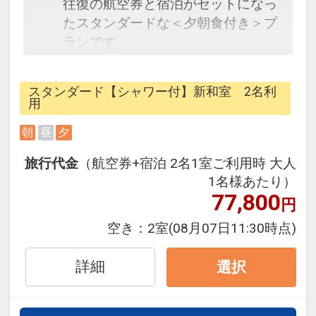
往復の航空券と宿泊がセットになっ
たスタンダードな＜夕朝食付き＞プ
ランです。
フライトと宿泊を自由に組み合わせ
できるダイナミックパッケージだか
スタンダード【シャワー付】新和室 2名利
ら、一都市滞在はもちろん周遊旅行
用
にも最適！
朝
昼
夕
旅行期間中の1泊だけの宿泊や延
泊・飛び泊なども自由自在です。
旅行代金
（航空券+宿泊 2名1室ご利用時 大人
フライトは、安心のJAL（または
1名様あたり）
JALグループ）確約！フライトマイ
77,800
円
ル50%貯まります。
空き：
2室
(08月07日11:30時点)
オプションでレンタカーや現地交
通・体験プランなどの追加（同時予
詳細
選択
約）が可能なプランもございます。
【夕食】