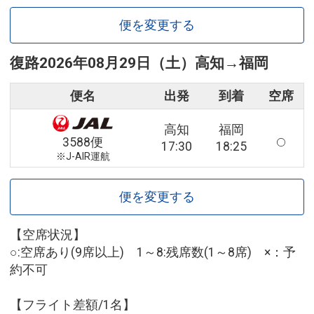
便を変更する
復路
2026年08月29日（土）
高知
→
福岡
便名
出発
到着
空席
高知
福岡
3588便
17:30
18:25
※J-AIR運航
便を変更する
【空席状況】
○:空席あり(9席以上) 1～8:残席数(1～8席) ×：予
約不可
【フライト差額/1名】