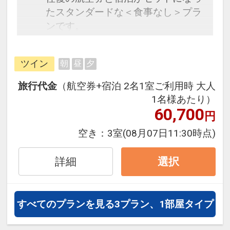
たスタンダードな＜食事なし＞プラ
ンです。
フライトと宿泊を自由に組み合わせ
できるダイナミックパッケージだか
ツイン
朝
昼
夕
ら、一都市滞在はもちろん周遊旅行
にも最適！
旅行代金
（航空券+宿泊 2名1室ご利用時 大人
旅行期間中の1泊だけの宿泊や延
1名様あたり）
泊・飛び泊なども自由自在です。
60,700
円
フライトは、安心のJAL（または
空き：
3室
(08月07日11:30時点)
JALグループ）確約！フライトマイ
ル50%貯まります。
詳細
選択
オプションでレンタカーや現地交
通・体験プランなどの追加（同時予
約）が可能なプランもございます。
すべてのプランを見る
3プラン、1部屋タイプ
※施設により添い寝のお子様も現地