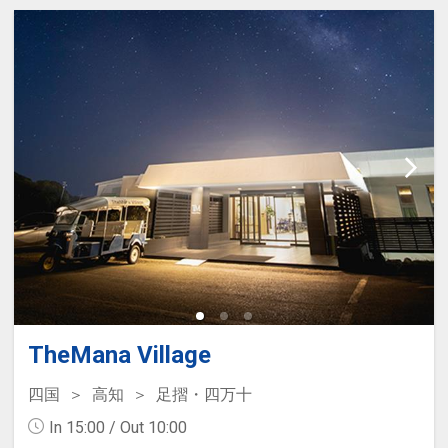
にて別途施設使用料や食事代金など
発生する場合がございます。
TheMana Village
四国
高知
足摺・四万十
In 15:00 / Out 10:00