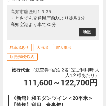
高知市鷹匠町1-3-35
・とさでん交通県庁前駅より徒歩3分
高知空港より車で35分
地図
駐車場あり
大浴場
露天風呂
駅徒歩5分以内
旅行代金
（航空券+宿泊 2名1室ご利用時 大
人1名様あたり）
111,600～122,700
円
《新館》和モダンツイン＜20平米＞
【禁煙】利用 食事無し