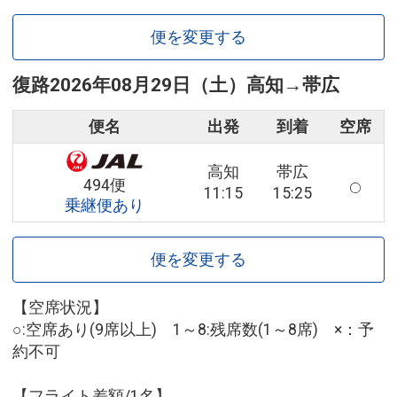
便を変更する
復路
2026年08月29日（土）
高知
→
帯広
便名
出発
到着
空席
高知
帯広
494便
11:15
15:25
乗継便あり
便を変更する
【空席状況】
○:空席あり(9席以上) 1～8:残席数(1～8席) ×：予
約不可
【フライト差額/1名】