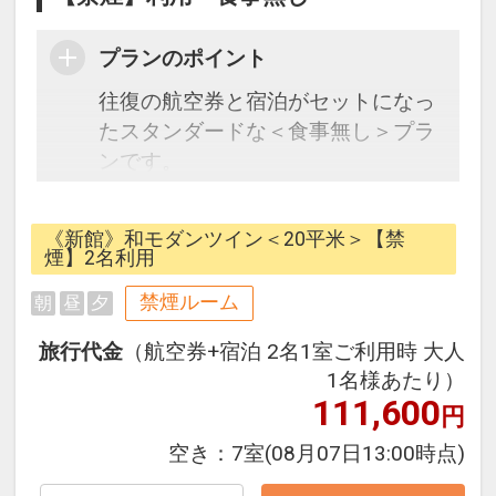
プランのポイント
往復の航空券と宿泊がセットになっ
たスタンダードな＜食事無し＞プラ
ンです。
フライトと宿泊を自由に組み合わせ
できるダイナミックパッケージだか
《新館》和モダンツイン＜20平米＞【禁
ら、一都市滞在はもちろん周遊旅行
煙】2名利用
にも最適！
禁煙ルーム
朝
昼
夕
旅行期間中の1泊だけの宿泊や延
泊・飛び泊なども自由自在です。
旅行代金
（航空券+宿泊 2名1室ご利用時 大人
フライトは、安心のJAL（または
1名様あたり）
JALグループ）確約！フライトマイ
111,600
円
ル50%貯まります。
空き：
7室
(08月07日13:00時点)
オプションでレンタカーや現地交
通・体験プランなどの追加（同時予