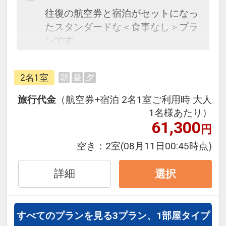
往復の航空券と宿泊がセットになっ
たスタンダードな＜食事なし＞プラ
ンです。
フライトと宿泊を自由に組み合わせ
できるダイナミックパッケージだか
2名1室
朝
昼
夕
ら、一都市滞在はもちろん周遊旅行
にも最適！
旅行代金
（航空券+宿泊 2名1室ご利用時 大人
旅行期間中の1泊だけの宿泊や延
1名様あたり）
泊・飛び泊なども自由自在です。
61,300
円
フライトは、安心のJAL（または
空き：
2室
(08月11日00:45時点)
JALグループ）確約！フライトマイ
ル50%貯まります。
詳細
選択
オプションでレンタカーや現地交
通・体験プランなどの追加（同時予
約）が可能なプランもございます。
すべてのプランを見る
3プラン、1部屋タイプ