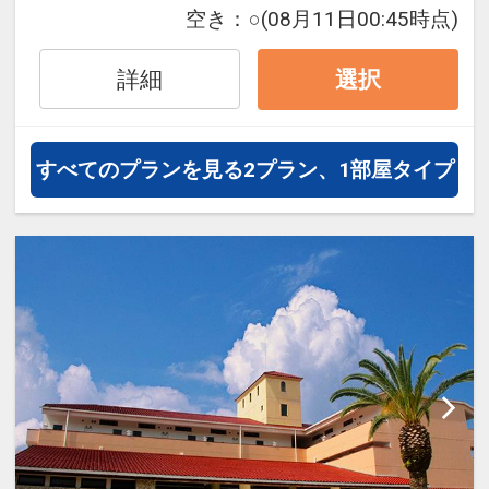
提示ください）
空き：
○
(08月11日00:45時点)
・館内バー利用時、10％割引（お会
計時に、ルームキーをご提示くださ
詳細
選択
い）
・レンタサイクル無料貸出（大人用
のみ。当日先着順）
すべてのプランを見る
2プラン、1部屋タイプ