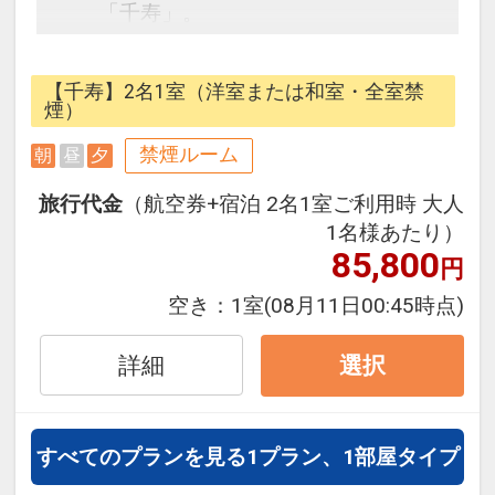
「千寿」。
幕末の志士ゆかりの土佐の高知の町
を望むロケーションでごゆっくりと
【千寿】2名1室（洋室または和室・全室禁
おくつろぎください。城西館は高知
煙）
市上町、高地城やはりまや橋、よさ
禁煙ルーム
朝
昼
夕
こい祭りで有名な追手筋も近く観光
にご宿泊のお客様にオススメです。
旅行代金
（航空券+宿泊 2名1室ご利用時 大人
1名様あたり）
【朝食内容】
85,800
円
和洋バイキング
空き：
1室
(08月11日00:45時点)
■時間：7:00～9:30（最終受付9：
00）
詳細
選択
高知の食材をふんだんに使用した、
郷土色豊かな安心・安全のご朝食バ
すべてのプランを見る
1プラン、1部屋タイプ
イキング！
曜日でメニューが変わるので、連泊