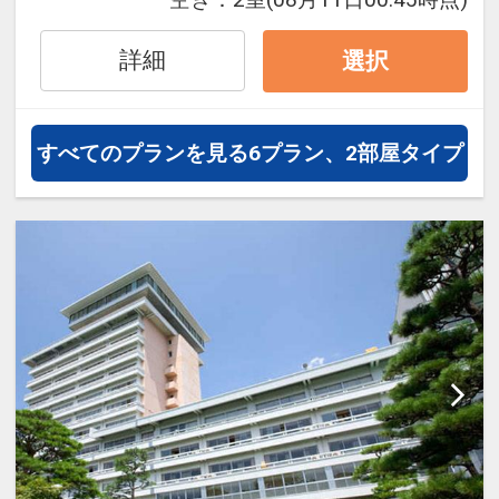
泊・飛び泊なども自由自在です。
フライトは、安心のJAL（または
詳細
選択
JALグループ）確約！フライトマイ
ル50%貯まります。
オプションでレンタカーや現地交
すべてのプランを見る
6プラン、2部屋タイプ
通・体験プランなどの追加（同時予
約）が可能なプランもございます。