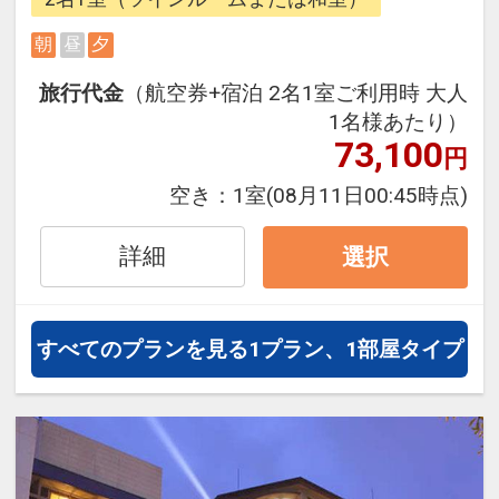
【朝食内容】
和洋バイキング（状況により和食セ
朝
昼
夕
ットメニューの場合有り）
旅行代金
（航空券+宿泊 2名1室ご利用時 大人
1名様あたり）
■会場：ビュッフェレストランジャ
73,100
円
ルダン
■時間：7:00～9:30
空き：
1室
(08月11日00:45時点)
【夕食内容】
詳細
選択
土佐料理
■会場：料亭 花蝶庵
すべてのプランを見る
1プラン、1部屋タイプ
【添い寝幼児のお子様】
添い寝幼児：0歳～5歳
施設使用料として現地にて1人1泊