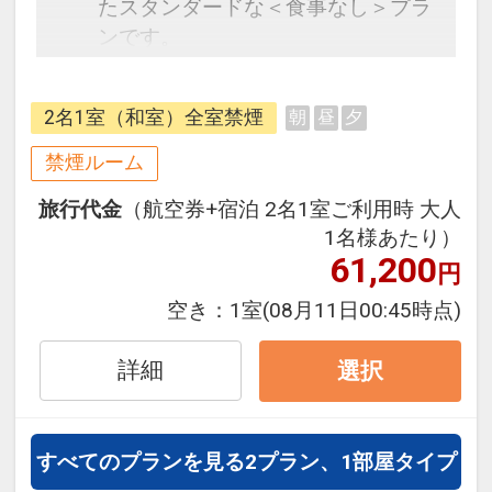
たスタンダードな＜食事なし＞プラ
ンです。
フライトと宿泊を自由に組み合わせ
できるダイナミックパッケージだか
2名1室（和室）全室禁煙
朝
昼
夕
ら、一都市滞在はもちろん周遊旅行
にも最適！
禁煙ルーム
旅行期間中の1泊だけの宿泊や延
旅行代金
（航空券+宿泊 2名1室ご利用時 大人
泊・飛び泊なども自由自在です。
1名様あたり）
フライトは、安心のJAL（または
61,200
円
JALグループ）確約！フライトマイ
ル50%貯まります。
空き：
1室
(08月11日00:45時点)
オプションでレンタカーや現地交
通・体験プランなどの追加（同時予
詳細
選択
約）が可能なプランもございます。
＜添い寝の幼児のお子様＞
すべてのプランを見る
2プラン、1部屋タイプ
施設利用料・食事代金などが別途発