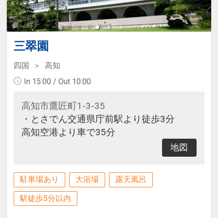
三翠園
四国
高知
In 15:00 / Out 10:00
高知市鷹匠町1-3-35
・とさでん交通県庁前駅より徒歩3分
高知空港より車で35分
地図
駐車場あり
大浴場
露天風呂
駅徒歩5分以内