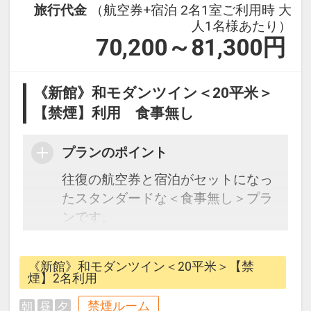
旅行代金
（航空券+宿泊 2名1室ご利用時 大
人1名様あたり）
70,200～81,300
円
《新館》和モダンツイン＜20平米＞
【禁煙】利用 食事無し
プランのポイント
往復の航空券と宿泊がセットになっ
たスタンダードな＜食事無し＞プラ
ンです。
フライトと宿泊を自由に組み合わせ
できるダイナミックパッケージだか
《新館》和モダンツイン＜20平米＞【禁
ら、一都市滞在はもちろん周遊旅行
煙】2名利用
にも最適！
禁煙ルーム
朝
昼
夕
旅行期間中の1泊だけの宿泊や延