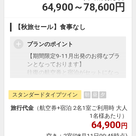
64,900～78,600
円
【秋旅セール】食事なし
プランのポイント
【期間限定9-11月出発のお得なプラ
ンとなっております】
往復の航空券と宿泊がセットになっ
たスタンダードな＜食事なし＞プラ
ンです。
スタンダードタイプツイン
朝
昼
夕
フライトと宿泊を自由に組み合わせ
できるダイナミックパッケージだか
旅行代金
（航空券+宿泊 2名1室ご利用時 大人
ら、一都市滞在はもちろん周遊旅行
1名様あたり）
にも最適！
64,900
円
旅行期間中の1泊だけの宿泊や延
空き：
2室
(08月11日00:45時点)