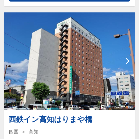
西鉄イン高知はりまや橋
四国
高知