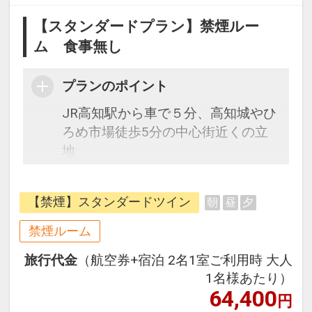
【スタンダードプラン】禁煙ルー
ム 食事無し
プランのポイント
JR高知駅から車で５分、高知城やひ
ろめ市場徒歩5分の中心街近くの立
地
おいしい朝食バイキングに、充実の
館内設備で快適にお過ごしいただけ
【禁煙】スタンダードツイン
朝
昼
夕
ます。
禁煙ルーム
旅行代金
（航空券+宿泊 2名1室ご利用時 大人
【宿泊特典】
1名様あたり）
・館内直営レストランでの夕食10％
64,400
円
割引（お会計時に、ルームキーをご