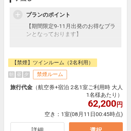
プランのポイント
【期間限定9-11月出発のお得なプラ
ンとなっております】
アクセス抜群ロケーション！
路面電車「はりまや橋」停留所の目
【禁煙】ツインルーム（2名利用）
の前すぐ、高知龍馬空港からはバス
で約30分、JR高知駅からも徒歩10
禁煙ルーム
朝
昼
夕
分！高知市内はもちろん、高知県全
旅行代金
（航空券+宿泊 2名1室ご利用時 大人
域へのアクセス拠点にもお使いいた
1名様あたり）
だけます。
62,200
円
空き：
1室
(08月11日00:45時点)
詳細
選択