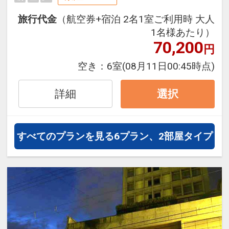
泊・飛び泊なども自由自在です。
旅行代金
（航空券+宿泊 2名1室ご利用時 大人
フライトは、安心のJAL（または
1名様あたり）
JALグループ）確約！フライトマイ
70,200
円
ル50%貯まります。
空き：
6室
(08月11日00:45時点)
オプションでレンタカーや現地交
通・体験プランなどの追加（同時予
詳細
選択
約）が可能なプランもございます。
すべてのプランを見る
6プラン、2部屋タイプ