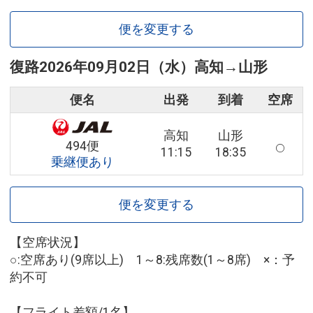
便を変更する
復路
2026年09月02日（水）
高知
→
山形
便名
出発
到着
空席
高知
山形
494便
11:15
18:35
乗継便あり
便を変更する
【空席状況】
○:空席あり(9席以上) 1～8:残席数(1～8席) ×：予
約不可
【フライト差額/1名】