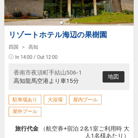
リゾートホテル海辺の果樹園
四国
高知
In 14:00 / Out 12:00
香南市夜須町手結山506-1
地図
高知龍馬空港より車15分
駐車場あり
大浴場
屋内プール
屋外プール
旅行代金
（航空券+宿泊 2名1室ご利用時 大
人1名様あたり）