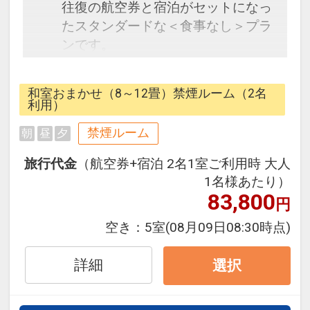
往復の航空券と宿泊がセットになっ
たスタンダードな＜食事なし＞プラ
ンです。
フライトと宿泊を自由に組み合わせ
できるダイナミックパッケージだか
和室おまかせ（8～12畳）禁煙ルーム（2名
ら、一都市滞在はもちろん周遊旅行
利用）
にも最適！
禁煙ルーム
朝
昼
夕
旅行期間中の1泊だけの宿泊や延
泊・飛び泊なども自由自在です。
旅行代金
（航空券+宿泊 2名1室ご利用時 大人
フライトは、安心のJAL（または
1名様あたり）
JALグループ）確約！フライトマイ
83,800
円
ル50%貯まります。
空き：
5室
(08月09日08:30時点)
オプションでレンタカーや現地交
通・体験プランなどの追加（同時予
詳細
選択
約）が可能なプランもございます。