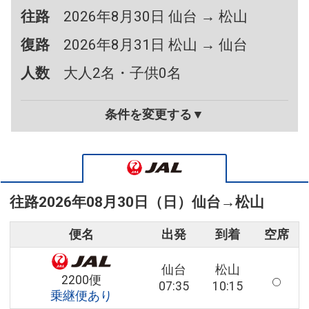
往路
2026年8月30日 仙台 → 松山
復路
2026年8月31日 松山 → 仙台
人数
大人2名・子供0名
条件を変更する▼
往路
2026年08月30日（日）
仙台
→
松山
便名
出発
到着
空席
仙台
松山
2200便
07:35
10:15
乗継便あり