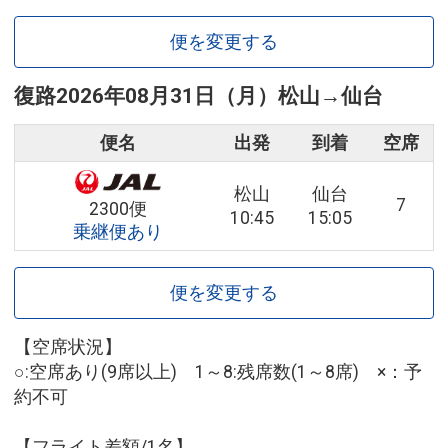
便を変更する
復路
2026年08月31日（月）
松山
→
仙台
便名
出発
到着
空席
松山
仙台
7
2300便
10:45
15:05
乗継便あり
便を変更する
【空席状況】
○:空席あり(9席以上) 1～8:残席数(1～8席) ×：予
約不可
【フライト差額/1名】