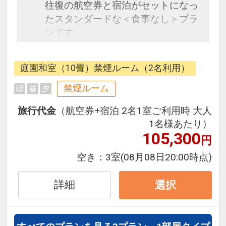
往復の航空券と宿泊がセットになっ
たスタンダードな＜食事なし＞プラ
ンです。
フライトと宿泊を自由に組み合わせ
できるダイナミックパッケージだか
庭園和室（10畳）禁煙ルーム（2名利用）
ら、一都市滞在はもちろん周遊旅行
にも最適！
禁煙ルーム
朝
昼
夕
旅行期間中の1泊だけの宿泊や延
旅行代金
（航空券+宿泊 2名1室ご利用時 大人
泊・飛び泊なども自由自在です。
1名様あたり）
フライトは、安心のJAL（または
105,300
円
JALグループ）確約！フライトマイ
ル50%貯まります。
空き：
3室
(08月08日20:00時点)
オプションでレンタカーや現地交
通・体験プランなどの追加（同時予
詳細
選択
約）が可能なプランもございます。