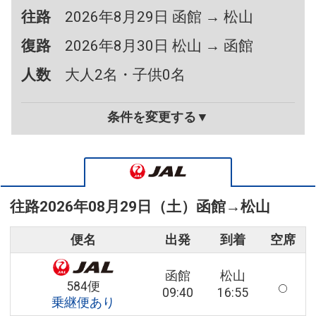
往路
2026年8月29日 函館 → 松山
復路
2026年8月30日 松山 → 函館
人数
大人2名・子供0名
条件を変更する▼
往路
2026年08月29日（土）
函館
→
松山
便名
出発
到着
空席
函館
松山
584便
09:40
16:55
乗継便あり