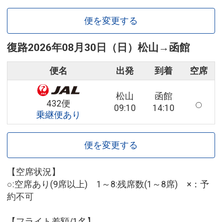
便を変更する
復路
2026年08月30日（日）
松山
→
函館
便名
出発
到着
空席
松山
函館
432便
09:10
14:10
乗継便あり
便を変更する
【空席状況】
○:空席あり(9席以上) 1～8:残席数(1～8席) ×：予
約不可
【フライト差額/1名】