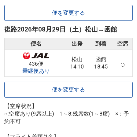
便を変更する
復路
2026年08月29日（土）
松山
→
函館
便名
出発
到着
空席
松山
函館
436便
14:10
18:45
乗継便あり
便を変更する
【空席状況】
○:空席あり(9席以上) 1～8:残席数(1～8席) ×：予
約不可
【フライト差額/1名】