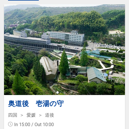
奥道後 壱湯の守
四国
愛媛
道後
In 15:00 / Out 10:00