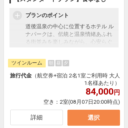
プランのポイント
道後温泉の中心に位置するホテル ル
ナパークは、伝統と温泉情緒あふれ
る街並みを楽しみながら、心安らぐ
ひとときをお過ごしいただける宿で
す。
ツインルーム
朝
昼
夕
敷地内には露天風呂を備え、疲れを
癒すやわらかな湯を存分にご堪能い
旅行代金
（航空券+宿泊 2名1室ご利用時 大人
ただけます。
1名様あたり）
観光やビジネスの拠点としても便利
84,000
円
な立地で、道後温泉本館や商店街へ
空き：
2室
(08月07日20:00時点)
は徒歩すぐ。
和の趣と現代的な快適さを兼ね備え
詳細
選択
た客室で、どうぞごゆっくりとおく
つろぎください。