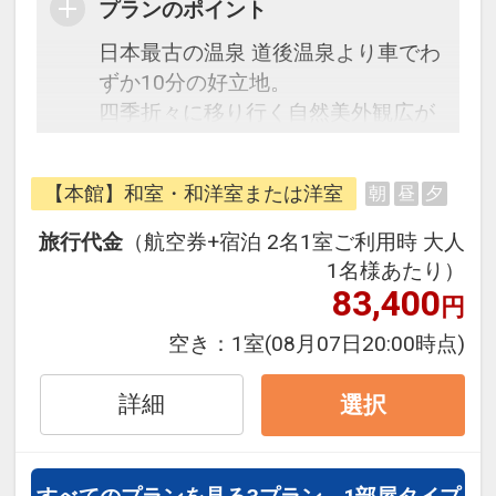
プランのポイント
日本最古の温泉 道後温泉より車でわ
ずか10分の好立地。
四季折々に移り行く自然美外観広が
りを見せ、脈々と湧き出る湯量豊富
で良質な温泉と温暖な施問うTでは
【本館】和室・和洋室または洋室
朝
昼
夕
ぐくまれた山海の幸でおもてなしを
いたします。
旅行代金
（航空券+宿泊 2名1室ご利用時 大人
1名様あたり）
【幼児添い寝のお子様について】
83,400
円
・2歳以下のお子様は無料
空き：
1室
(08月07日20:00時点)
・3歳～未就学児のお子様は、施設
使用料(+食事代金)として以下のお支
詳細
選択
払いが現地払いにてかかります。
添い寝(2食付):1人6,600円(税込)
添い寝(朝食付):1人3,850円(税込)