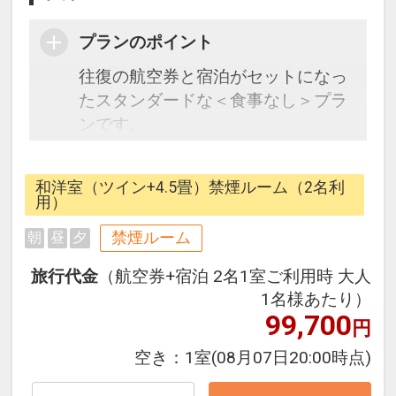
プランのポイント
往復の航空券と宿泊がセットになっ
たスタンダードな＜食事なし＞プラ
ンです。
フライトと宿泊を自由に組み合わせ
できるダイナミックパッケージだか
和洋室（ツイン+4.5畳）禁煙ルーム（2名利
ら、一都市滞在はもちろん周遊旅行
用）
にも最適！
禁煙ルーム
朝
昼
夕
旅行期間中の1泊だけの宿泊や延
泊・飛び泊なども自由自在です。
旅行代金
（航空券+宿泊 2名1室ご利用時 大人
フライトは、安心のJAL（または
1名様あたり）
JALグループ）確約！フライトマイ
99,700
円
ル50%貯まります。
空き：
1室
(08月07日20:00時点)
オプションでレンタカーや現地交
通・体験プランなどの追加（同時予