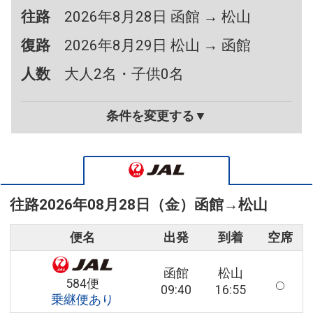
往路
2026年8月28日 函館 → 松山
復路
2026年8月29日 松山 → 函館
人数
大人2名・子供0名
条件を変更する▼
往路
2026年08月28日（金）
函館
→
松山
便名
出発
到着
空席
函館
松山
584便
09:40
16:55
乗継便あり