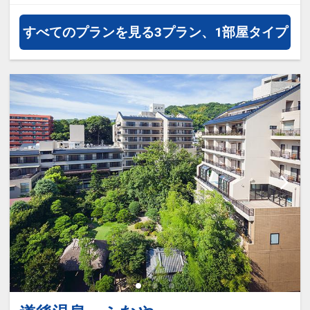
すべてのプランを見る
3プラン、1部屋タイプ
【添い寝幼児のお子様について】
添い寝幼児：1歳～5歳
施設使用料として1人1泊1,100円の
お支払いが必要となります。（現地
払い）