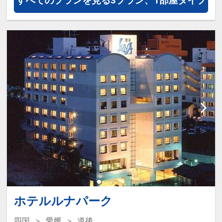
すべてのプランを見る
3プラン、1部屋タイプ
添い寝(素泊り)：1人3,300円(税込)
ホテルルナパーク
四国
愛媛
道後