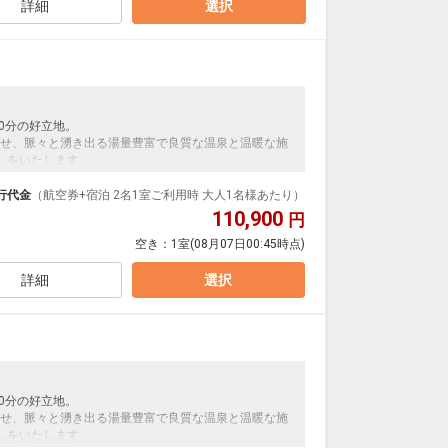
詳細
選択
0分の好立地。
せ、脈々と湧き出る湯量豊富で良質な温泉と温暖な施
しをいたします。
行代金
（航空券+宿泊 2名1室ご利用時 大人1名様あたり）
110,900
円
り朝粥といれたてコーヒーが好評です。
空き：
1室
(08月07日00:45時点)
詳細
選択
(+食事代金)として以下のお支払いが現地払いにてかか
0分の好立地。
せ、脈々と湧き出る湯量豊富で良質な温泉と温暖な施
しをいたします。