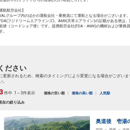
運航航空会社】
JALグループ内のほかの運航会社・乗務員にて運航となる場合がございます
FDA(フジドリームエアラインズ)、AMX(天草エアライン)の記載がある便は、提
航便（コードシェア便）です。提携航空会社(FDA・AMX)の機材および乗
す。
ください
に更新されるため、検索のタイミングにより変更になる場合がございま
い。
3
件中
1～3件表示
価格の安い順
価格の高い順
人気順
現在の絞り込み
奥道後 壱
四国
愛媛
道後