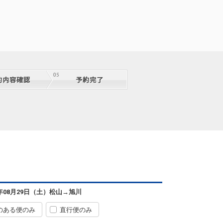
松山
旭川
8
+0円
0便
07:10
12:45
便あり
クラスJを利用する
+32,500円
5
松山
旭川
+0円
0便
07:10
15:40
便あり
6年08月29日（土）
松山
→
旭川
クラスJを利用する
+2,500円
2
のある便のみ
直行便のみ
松山
旭川
+0円
2便