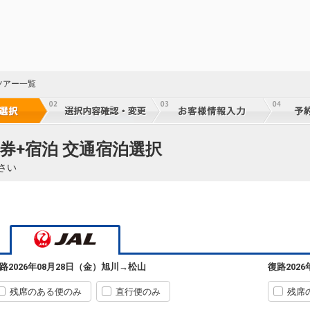
ツアー一覧
券+宿泊 交通宿泊選択
さい
43
乗継
旭川
松山
+2,400円
43
552便
09:50
13:35
乗継
乗継便あり
路
2026年08月28日（金）
旭川
→
松山
復路
202
クラスJを利用する
+34,900円
4
残席のある便のみ
直行便のみ
残席
旭川
松山
選択中
43