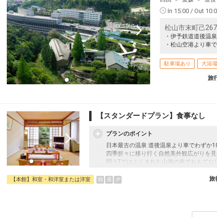
In 15:00 / Out 10:
松山市末町己267番地
・伊予鉄道道後温泉
・松山空港より車で
駐車場あり
大浴
旅
【スタンダードプラン】食事なし
プランのポイント
日本最古の温泉 道後温泉より車でわずか1
四季折々に移り行く自然美外観広がりを見
問うTではぐくまれた山海の幸でおもてな
【幼児添い寝のお子様について】
旅
朝
昼
夕
【本館】和室・和洋室または洋室
・2歳以下のお子様は無料
・3歳～未就学児のお子様は、施設使用料(
ます。
添い寝(2食付):1人6,600円(税込)