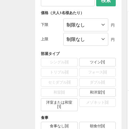
検索
価格（大人1名様あたり）
下限
円
上限
円
部屋タイプ
シングル
[
0
]
ツイン
[
1
]
トリプル
[
0
]
フォース
[
0
]
セミダブル
[
0
]
ダブル
[
0
]
和室
[
0
]
和洋室
[
1
]
洋室または和室
メゾネット
[
0
]
[
1
]
食事
食事なし
[
3
]
朝食付
[
3
]