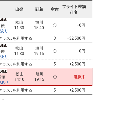
09:10
15:40
便あり
フライト差額
出発
到着
空席
/1名
クラスJを利用する
+32,500円
4
松山
旭川
+0円
4便
11:30
15:40
便あり
クラスJを利用する
+32,500円
3
松山
旭川
+0円
4便
11:30
19:15
便あり
クラスJを利用する
+2,500円
5
松山
旭川
選択中
6便
14:10
19:15
便あり
クラスJを利用する
+2,500円
5
る