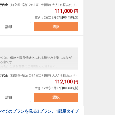
で、道後温泉本館や商店街へは徒歩すぐ。
で、どうぞごゆっくりとおくつろぎください。
行代金
（航空券+宿泊 2名1室ご利用時 大人1名様あたり）
111,000
円
空き：
2室
(08月07日00:45時点)
支払いが必要となります。（現地払い）
詳細
選択
ークは、伝統と温泉情緒あふれる街並みを楽しみなが
る宿です。
わらかな湯を存分にご堪能いただけます。
で、道後温泉本館や商店街へは徒歩すぐ。
で、どうぞごゆっくりとおくつろぎください。
行代金
（航空券+宿泊 2名1室ご利用時 大人1名様あたり）
112,100
円
空き：
2室
(08月07日00:45時点)
支払いが必要となります。（現地払い）
詳細
選択
べてのプランを見る
3プラン、1部屋タイプ