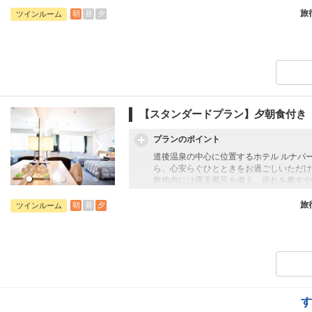
観光やビジネスの拠点としても便利な立地
和の趣と現代的な快適さを兼ね備えた客室
旅
朝
昼
夕
ツインルーム
【添い寝幼児のお子様について】
添い寝幼児：1歳～5歳
施設使用料として1人1泊1,100円のお
【スタンダードプラン】夕朝食付き
プランのポイント
道後温泉の中心に位置するホテル ルナパ
ら、心安らぐひとときをお過ごしいただけ
敷地内には露天風呂を備え、疲れを癒すや
観光やビジネスの拠点としても便利な立地
和の趣と現代的な快適さを兼ね備えた客室
旅
朝
昼
夕
ツインルーム
【添い寝幼児のお子様について】
添い寝幼児：1歳～5歳
施設使用料として1人1泊1,100円のお
す