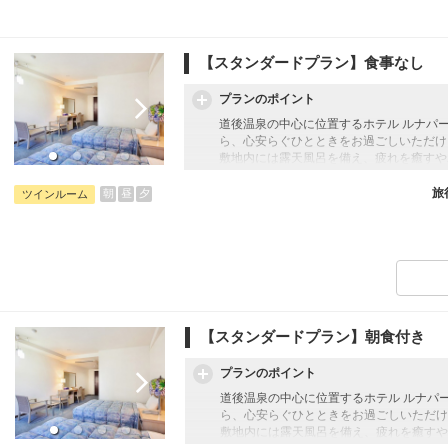
【スタンダードプラン】食事なし
プランのポイント
道後温泉の中心に位置するホテル ルナパ
ら、心安らぐひとときをお過ごしいただけ
敷地内には露天風呂を備え、疲れを癒すや
観光やビジネスの拠点としても便利な立地
和の趣と現代的な快適さを兼ね備えた客室
旅
朝
昼
夕
ツインルーム
【添い寝幼児のお子様について】
添い寝幼児：1歳～5歳
施設使用料として1人1泊1,100円のお
【スタンダードプラン】朝食付き
プランのポイント
道後温泉の中心に位置するホテル ルナパ
ら、心安らぐひとときをお過ごしいただけ
敷地内には露天風呂を備え、疲れを癒すや