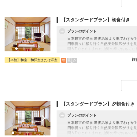
添い寝(朝食付):1人3,850円(税込)
添い寝(素泊り)：1人3,300円(税込)
【スタンダードプラン】朝食付き
プランのポイント
日本最古の温泉 道後温泉より車でわずか1
四季折々に移り行く自然美外観広がりを見
問うTではぐくまれた山海の幸でおもてな
【朝食内容】
旅
朝
昼
夕
【本館】和室・和洋室または洋室
モーニングビュッフェ
和洋のメニューをご用意しました。あっさ
【幼児添い寝のお子様について】
・2歳以下のお子様は無料
・3歳～未就学児のお子様は、施設使用料
ります。
【スタンダードプラン】夕朝食付き
プランのポイント
日本最古の温泉 道後温泉より車でわずか1
四季折々に移り行く自然美外観広がりを見
問うTではぐくまれた山海の幸でおもてな