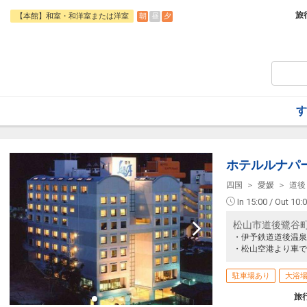
【夕食内容】
旅
朝
昼
夕
【本館】和室・和洋室または洋室
ディナービュッフェ
地産地消をテーマに愛媛の郷土料理も盛り
旬の素材を使い、奥道後きっての名シェフ
召し上がりいただけます。
【朝食内容】
モーニングビュッフェ
和洋のメニューをご用意しました。あっさ
す
【幼児添い寝のお子様について】
・2歳以下のお子様は無料
・3歳～未就学児のお子様は、施設使用料
ホテルルナパ
ります。
四国
愛媛
道後
In 15:00 / Out 10:
松山市道後鷺谷町５－
・伊予鉄道道後温泉
・松山空港より車で
駐車場あり
大浴
旅