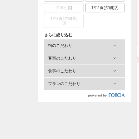
夕食付
[
0
]
1泊2食(夕朝)
[
3
]
1泊3食(夕朝昼)
[
0
]
さらに絞り込む
宿のこだわり
客室のこだわり
食事のこだわり
プランのこだわり