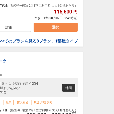
行代金
（航空券+宿泊 2名1室ご利用時 大人1名様あたり）
115,600
円
込んだメニューをご用意しました。
空き：
1室
(08月07日00:45時点)
たちが腕によりをかけて品数80種類以上のお料理をお
詳細
選択
り朝粥といれたてコーヒーが好評です。
べてのプランを見る
3プラン、1部屋タイプ
(+食事代金)として以下のお支払いが現地払いにてかか
ーク
00
１９089-931-1234
地図
駅より徒歩5分
30分
場
温泉
露天風呂
駅徒歩5分以内
行代金
（航空券+宿泊 2名1室ご利用時 大人1名様あたり）