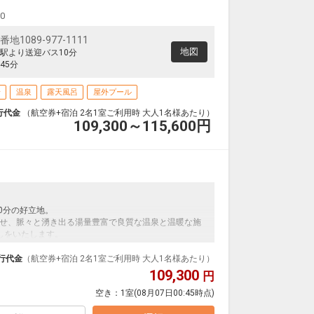
00
1089-977-1111
地図
駅より送迎バス10分
45分
場
温泉
露天風呂
屋外プール
行代金
（航空券+宿泊 2名1室ご利用時 大人1名様あたり）
109,300～115,600
円
0分の好立地。
せ、脈々と湧き出る湯量豊富で良質な温泉と温暖な施
しをいたします。
行代金
（航空券+宿泊 2名1室ご利用時 大人1名様あたり）
109,300
円
+食事代金)として以下のお支払いが現地払いにてかかり
空き：
1室
(08月07日00:45時点)