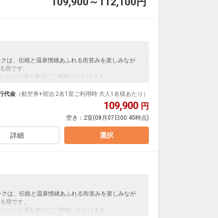
109,900～112,100
円
ークは、伝統と温泉情緒あふれる街並みを楽しみなが
る宿です。
わらかな湯を存分にご堪能いただけます。
で、道後温泉本館や商店街へは徒歩すぐ。
で、どうぞごゆっくりとおくつろぎください。
行代金
（航空券+宿泊 2名1室ご利用時 大人1名様あたり）
109,900
円
空き：
2室
(08月07日00:45時点)
支払いが必要となります。（現地払い）
詳細
選択
ークは、伝統と温泉情緒あふれる街並みを楽しみなが
る宿です。
わらかな湯を存分にご堪能いただけます。