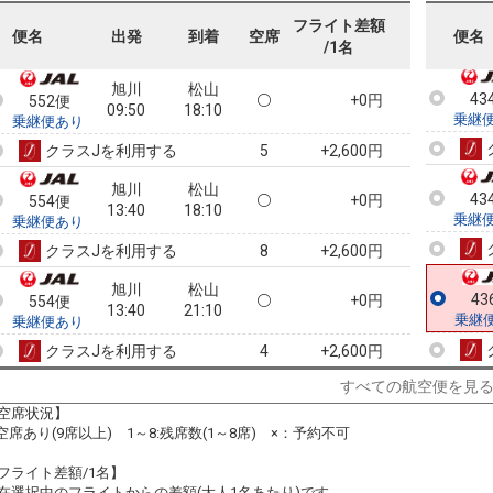
552便
09:50
16:55
乗継
乗継便あり
フライト差額
便名
出発
到着
空席
便名
/1名
クラスJを利用する
+11,700円
2
旭川
松山
43
+0円
552便
09:50
18:10
乗継
乗継便あり
クラスJを利用する
+2,600円
5
旭川
松山
43
+0円
554便
13:40
18:10
乗継
乗継便あり
クラスJを利用する
+2,600円
8
旭川
松山
43
+0円
554便
13:40
21:10
乗継
乗継便あり
クラスJを利用する
+2,600円
4
すべての航空便を見
旭川
松山
+0円
556便
16:25
21:10
空席状況】
乗継便あり
:空席あり(9席以上) 1～8:残席数(1～8席) ×：予約不可
クラスJを利用する
+2,600円
2
フライト差額/1名】
在選択中のフライトからの差額(大人1名あたり)です。