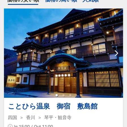
ことひら温泉 御宿 敷島館
四国
香川
琴平・観音寺
In 15:00 / Out 11:00