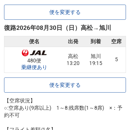
便を変更する
復路
2026年08月30日（日）
高松
→
旭川
便名
出発
到着
空席
高松
旭川
5
480便
13:20
19:15
乗継便あり
便を変更する
【空席状況】
○:空席あり(9席以上) 1～8:残席数(1～8席) ×：予
約不可
【フライト差額/1名】