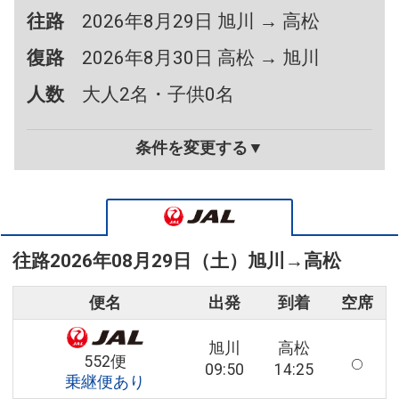
往路
2026年8月29日 旭川 → 高松
復路
2026年8月30日 高松 → 旭川
人数
大人2名・子供0名
条件を変更する▼
往路
2026年08月29日（土）
旭川
→
高松
便名
出発
到着
空席
旭川
高松
552便
09:50
14:25
乗継便あり