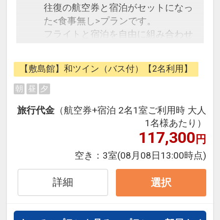
往復の航空券と宿泊がセットになっ
た<食事無し>プランです。
フライトと宿泊を自由に組み合わせ
できるダイナミックパッケージだか
ら、一都市滞在はもちろん周遊旅行
【敷島館】和ツイン（バス付）【2名利用】
にも最適！
旅行期間中の1泊だけの宿泊や延
朝
昼
夕
泊・飛び泊なども自由自在です。
旅行代金
（航空券+宿泊 2名1室ご利用時 大人
フライトは、安心のJAL（または
1名様あたり）
JALグループ）確約！フライトマイ
117,300
円
ル50%貯まります。
オプションでレンタカーや現地交
空き：
3室
(08月08日13:00時点)
通・体験プランなどの追加（同時予
約）が可能なプランもございます。
詳細
選択
※添い寝幼児のお客様は現地にて施
設使用料のお支払いが必要となりま
す。