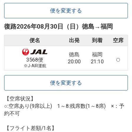
便を変更する
復路
2026年08月30日（日）
徳島
→
福岡
便名
出発
到着
空席
徳島
福岡
3568便
20:00
21:10
※J-AIR運航
便を変更する
【空席状況】
○:空席あり(9席以上) 1～8:残席数(1～8席) ×：予
約不可
【フライト差額/1名】