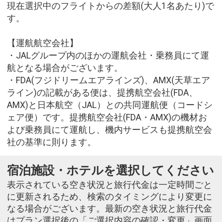
現在選択中のフライトからの差額(大人1名あたり)で
す。
【運航航空会社】
・JALグループ内のほかの運航会社・乗務員にて運
航となる場合がございます。
・FDA(フジドリームエアラインズ)、AMX(天草エア
ライン)の記載がある便は、提携航空会社(FDA、
AMX)と日本航空（JAL）との共同運航便（コードシ
ェア便）です。提携航空会社(FDA・AMX)の機材お
よび乗務員にて運航し、機内サービスも提携航空会
社の基準に則ります。
宿泊施設・ホテルを選択してください
表示されている空き状況と旅行代金は一定時間ごと
に更新されるため、検索のタイミングにより変更に
なる場合がございます。最新の空き状況と旅行代金
はプラン選択後の「ご選択内容の確認・変更」画面