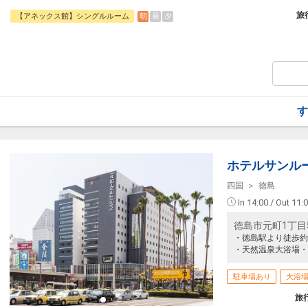
旅行期間中の1泊だけの宿泊や延泊・飛び
フライトは、安心のJALまたは（JALグ
旅
朝
昼
夕
【アネックス館】シングルルーム
オプションでレンタカーや現地交通・体験
います。
【朝食内容】
朝食はボリュームたっぷりの定食になりま
和食・洋食、気分に合わせてお好きな方を
定食は、季節により料理内容が変わります
■会場：ダイニングひなた
す
■時間：7：00～9：30
【大浴場】
男性大浴場 本館「眉山」
ホテルサンル
女性大浴場 本館「吉野川」
※現在アネックス館に大浴場はありません
四国
徳島
In 14:00 / Out 11:
徳島市元町1丁目5
・徳島駅より徒歩約
・天然温泉大浴場・
駐車場あり
大浴
旅