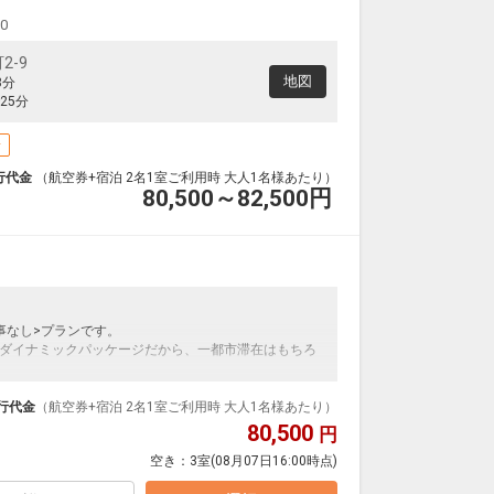
00
2-9
地図
3分
25分
場
行代金
（航空券+宿泊 2名1室ご利用時 大人1名様あたり）
80,500～82,500
円
事なし>プランです。
ダイナミックパッケージだから、一都市滞在はもちろ
泊なども自由自在です。
ループ）確約！フライトマイル50％貯まります。
行代金
（航空券+宿泊 2名1室ご利用時 大人1名様あたり）
プランなどの追加（同時予約）が可能なプランもござ
80,500
円
空き：
3室
(08月07日16:00時点)