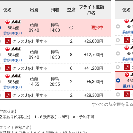
乗継
フライト差額
便名
出発
到着
空席
便名
/1名
函館
徳島
45
選択中
584便
09:40
14:00
乗継
乗継便あり
クラスJを利用する
+26,000円
2
函館
徳島
45
8
+12,700円
584便
09:40
16:50
乗継
乗継便あり
クラスJを利用する
+41,200円
6
函館
徳島
46
2
+6,300円
586便
14:55
20:55
乗継
乗継便あり
クラスJを利用する
+28,300円
2
すべての航空便を見
函館
徳島
7
+12,700円
586便
14:55
19:30
空席状況】
乗継便あり
:空席あり(9席以上) 1～8:残席数(1～8席) ×：予約不可
クラスJを利用する
+26,000円
2
フライト差額/1名】
在選択中のフライトからの差額(大人1名あたり)です。