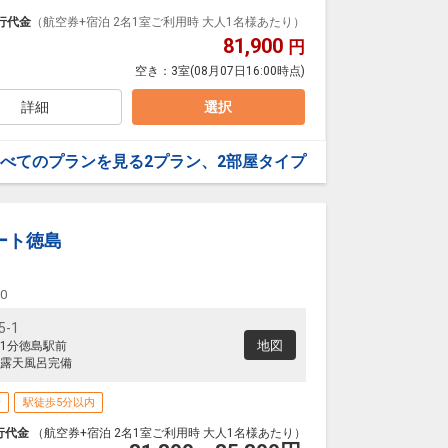
泊なども自由自在です。
ループ）確約！フライトマイル50％貯まります。
行代金
（航空券+宿泊 2名1室ご利用時 大人1名様あたり）
プランなどの追加（同時予約）が可能なプランもござ
81,900
円
空き：
3室
(08月07日16:00時点)
す。
詳細
選択
お選び下さい。
。
べてのプランを見る
2プラン、2部屋タイプ
ート徳島
。
00
-1
地図
1分徳島駅前
露天風呂完備
場
駅徒歩5分以内
行代金
（航空券+宿泊 2名1室ご利用時 大人1名様あたり）