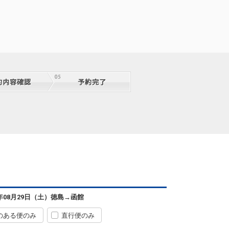
6年08月29日（土）
徳島
→
函館
のある便のみ
直行便のみ
徳島
函館
6
+19,200円
2便