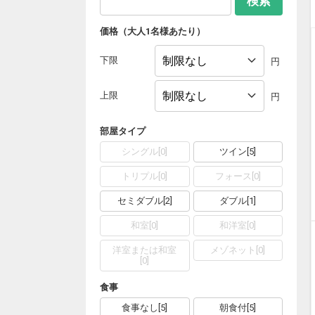
検索
価格（大人1名様あたり）
下限
円
上限
円
部屋タイプ
シングル
[
0
]
ツイン
[
5
]
トリプル
[
0
]
フォース
[
0
]
セミダブル
[
2
]
ダブル
[
1
]
和室
[
0
]
和洋室
[
0
]
洋室または和室
メゾネット
[
0
]
[
0
]
食事
食事なし
[
5
]
朝食付
[
5
]