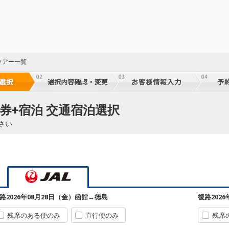
ツアー一覧
券+宿泊 交通宿泊選択
さい
路
2026年08月28日（金）
函館
→
徳島
復路
202
残席のある便のみ
直行便のみ
残席
45