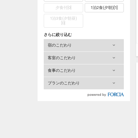
夕食付
[
0
]
1泊2食(夕朝)
[
1
]
1泊3食(夕朝昼)
[
0
]
さらに絞り込む
宿のこだわり
客室のこだわり
食事のこだわり
プランのこだわり