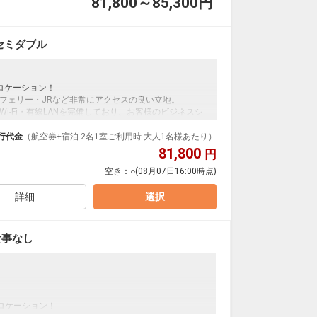
81,800～85,300
円
セミダブル
ロケーション！
フェリー・JRなど非常にアクセスの良い立地。
i-Fi・有線LANを完備しており、お客様のビジネスシ
スマートテレビ、サータ社のマットレスなどリラックスいただけ
行代金
（航空券+宿泊 2名1室ご利用時 大人1名様あたり）
81,800
円
空き：
○
(08月07日16:00時点)
泉をお楽しみいただけます。
詳細
選択
 食事なし
ロケーション！