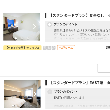
【スタンダードプラン】食事なし 
プランのポイント
徳島駅徒歩1分！ビジネスや観光に最適な
空港リムジンバス・高速バス・路線バス・
広くゆったりとした客室はすべての客室にW
ーンをサポートいたします。
また、NETFLIXやYouTube対応の
旅
朝
昼
夕
【WEST館禁煙】セミダブル
禁煙ルーム
るアイテムを取り揃えております。
最上階には天然温泉大浴場！
源泉100％！地下から湧き出る天然の温
【スタンダードプラン】EAST館
プランのポイント
EAST館利用となります
徳島駅徒歩1分！ビジネスや観光に最適な