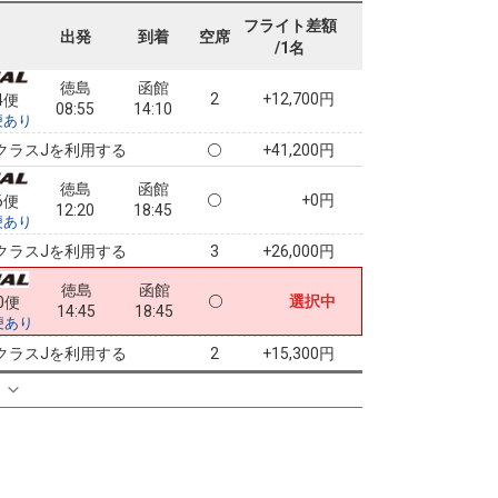
07:05
14:10
便あり
フライト差額
出発
到着
空席
/1名
クラスJを利用する
+28,300円
4
徳島
函館
2
+12,700円
4便
08:55
14:10
便あり
クラスJを利用する
+41,200円
徳島
函館
+0円
6便
12:20
18:45
便あり
クラスJを利用する
+26,000円
3
徳島
函館
選択中
0便
14:45
18:45
便あり
クラスJを利用する
+15,300円
2
る