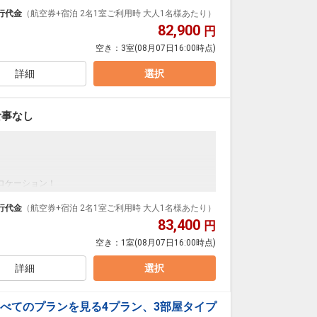
フェリー・JRなど非常にアクセスの良い立地。
i-Fi・有線LANを完備しており、お客様のビジネスシ
行代金
（航空券+宿泊 2名1室ご利用時 大人1名様あたり）
82,900
円
スマートテレビ、サータ社のマットレスなどリラックスいただけ
空き：
3室
(08月07日16:00時点)
泉をお楽しみいただけます。
詳細
選択
 食事なし
ロケーション！
フェリー・JRなど非常にアクセスの良い立地。
i-Fi・有線LANを完備しており、お客様のビジネスシ
行代金
（航空券+宿泊 2名1室ご利用時 大人1名様あたり）
83,400
円
スマートテレビ、サータ社のマットレスなどリラックスいただけ
空き：
1室
(08月07日16:00時点)
泉をお楽しみいただけます。
詳細
選択
べてのプランを見る
4プラン、3部屋タイプ