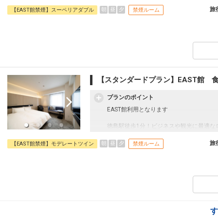
空港リムジンバス・高速バス・路線バス・
広くゆったりとした客室はすべての客室にW
旅
朝
昼
夕
【EAST館禁煙】スーペリアダブル
禁煙ルーム
ーンをサポートいたします。
また、NETFLIXやYouTube対応の
るアイテムを取り揃えております。
最上階には天然温泉大浴場！
源泉100％！地下から湧き出る天然の温
【スタンダードプラン】EAST館
プランのポイント
EAST館利用となります
徳島駅徒歩1分！ビジネスや観光に最適な
空港リムジンバス・高速バス・路線バス・
広くゆったりとした客室はすべての客室にW
旅
朝
昼
夕
【EAST館禁煙】モデレートツイン
禁煙ルーム
ーンをサポートいたします。
また、NETFLIXやYouTube対応の
るアイテムを取り揃えております。
最上階には天然温泉大浴場！
源泉100％！地下から湧き出る天然の温
す