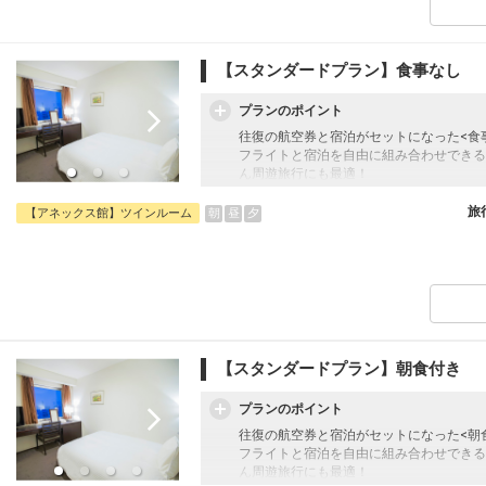
男性大浴場 本館「眉山」
女性大浴場 本館「吉野川」
※現在アネックス館に大浴場はありません
【スタンダードプラン】食事なし
プランのポイント
往復の航空券と宿泊がセットになった<食
フライトと宿泊を自由に組み合わせできる
ん周遊旅行にも最適！
旅行期間中の1泊だけの宿泊や延泊・飛び
フライトは、安心のJALまたは（JALグ
旅
朝
昼
夕
【アネックス館】ツインルーム
オプションでレンタカーや現地交通・体験
います。
【大浴場】
男性大浴場 本館「眉山」
女性大浴場 本館「吉野川」
※現在アネックス館に大浴場はありません
【スタンダードプラン】朝食付き
プランのポイント
往復の航空券と宿泊がセットになった<朝
フライトと宿泊を自由に組み合わせできる
ん周遊旅行にも最適！