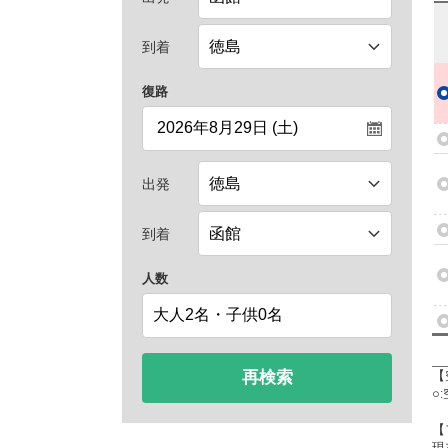
到着
復路
出発
到着
人数
再検索
【
○
【
現