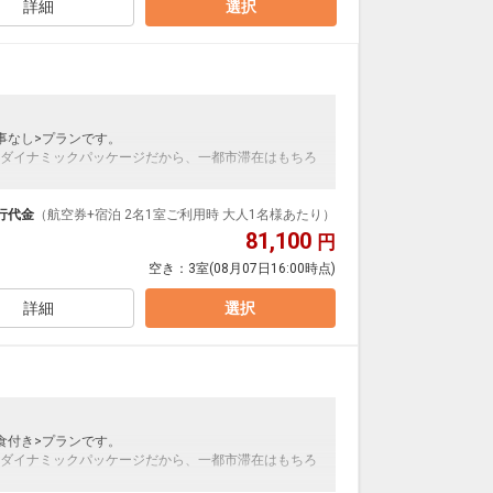
詳細
選択
。
事なし>プランです。
ダイナミックパッケージだから、一都市滞在はもちろ
泊なども自由自在です。
ループ）確約！フライトマイル50％貯まります。
行代金
（航空券+宿泊 2名1室ご利用時 大人1名様あたり）
プランなどの追加（同時予約）が可能なプランもござ
81,100
円
空き：
3室
(08月07日16:00時点)
詳細
選択
。
食付き>プランです。
ダイナミックパッケージだから、一都市滞在はもちろ