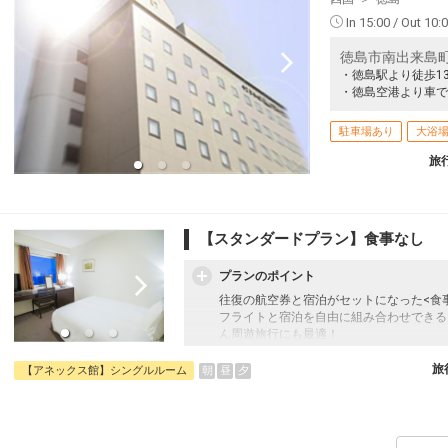
In 15:00 / Out 10:
徳島市南出来島町
・徳島駅より徒歩1
・徳島空港より車で
駐車場あり
大浴
旅
【スタンダードプラン】食事なし
プランのポイント
往復の航空券と宿泊がセットになった<食
フライトと宿泊を自由に組み合わせできる
ん周遊旅行にも最適！
旅行期間中の1泊だけの宿泊や延泊・飛び
フライトは、安心のJALまたは（JALグ
旅
朝
昼
夕
【アネックス館】シングルルーム
オプションでレンタカーや現地交通・体験
います。
【大浴場】