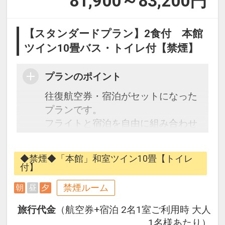
81,900～83,200
円
【スタンダードプラン】2食付 本館
ツイン10畳バス・トイレ付【禁煙】
プランのポイント
往復航空券・宿泊がセットになった
プランです。
フライトと宿泊を自由に組み合わせ
できるダイナミックパッケージだか
ら、一都市滞在はもちろん周遊旅行
◆禁煙◆「本館」和室ツイン10畳【トイレ
にも最適！
付】
旅行期間中の1泊だけの宿泊や延
禁煙ルーム
朝
昼
夕
泊・飛び泊なども自由自在です。
フライトは、安心のJAL（または
旅行代金
（航空券+宿泊 2名1室ご利用時 大人
JALグループ）確約！フライトマイ
1名様あたり）