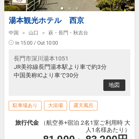
湯本観光ホテル 西京
中国
山口
萩・長門・秋吉台
In 15:00 / Out 10:00
長門市深川湯本1051
JR美祢線長門湯本駅より車で約3分
中国美称ICより車で30分
地図
駐車場あり
大浴場
露天風呂
旅行代金
（航空券+宿泊 2名1室ご利用時 大
人1名様あたり）