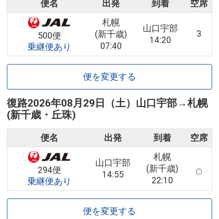
便名
出発
到着
空席
札幌
山口宇部
3
(新千歳)
500便
14:20
07:40
乗継便あり
便を変更する
復路
2026年08月29日（土）
山口宇部
→
札幌
(新千歳・丘珠)
便名
出発
到着
空席
札幌
山口宇部
(新千歳)
294便
14:55
22:10
乗継便あり
便を変更する