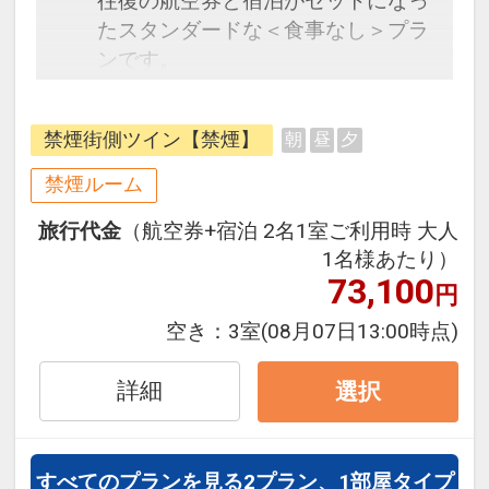
往復の航空券と宿泊がセットになっ
たスタンダードな＜食事なし＞プラ
ンです。
フライトと宿泊を自由に組み合わせ
できるダイナミックパッケージだか
禁煙街側ツイン【禁煙】
朝
昼
夕
ら、一都市滞在はもちろん周遊旅行
にも最適！
禁煙ルーム
旅行期間中の1泊だけの宿泊や延
旅行代金
（航空券+宿泊 2名1室ご利用時 大人
泊・飛び泊なども自由自在です。
1名様あたり）
フライトは、安心のJAL（または
73,100
円
JALグループ）確約！フライトマイ
ル50%貯まります。
空き：
3室
(08月07日13:00時点)
オプションでレンタカーや現地交
通・体験プランなどの追加（同時予
詳細
選択
約）が可能なプランもございます。
すべてのプランを見る
2プラン、1部屋タイプ