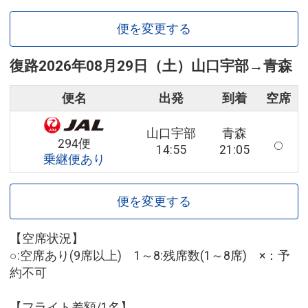
便を変更する
復路
2026年08月29日（土）
山口宇部
→
青森
便名
出発
到着
空席
山口宇部
青森
294便
14:55
21:05
乗継便あり
便を変更する
【空席状況】
○:空席あり(9席以上) 1～8:残席数(1～8席) ×：予
約不可
【フライト差額/1名】