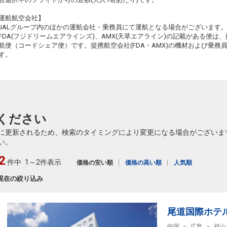
+0円
241便
19:40
20:55
※JTA運航
運航航空会社】
JALグループ内のほかの運航会社・乗務員にて運航となる場合がございます
クラスJを利用する
+3,500円
4
FDA(フジドリームエアラインズ)、AMX(天草エアライン)の記載がある便は、提
航便（コードシェア便）です。提携航空会社(FDA・AMX)の機材および乗
す。
ください
に更新されるため、検索のタイミングにより変更になる場合がございま
い。
2
件中
1～2件表示
価格の安い順
価格の高い順
人気順
現在の絞り込み
尾道国際ホテ
中国
広島
福山