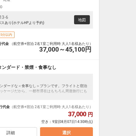
00
3-6
地図
スあり(ホテルHPより予約)
5分以内
行代金
（航空券+宿泊 2名1室ご利用時 大人1名様あたり）
37,000～45,100
円
タンダード・禁煙・食事なし
ンダードな＜食事なし＞プランです。フライトと宿泊
ッケージだから、一都市滞在はもちろん周遊旅行にも
泊なども自由自在です。
ループ）確約！フライトマイル50%貯まります。
行代金
（航空券+宿泊 2名1室ご利用時 大人1名様あたり）
プランなどの追加（同時予約）が可能なプランもござ
37,000
円
空き：
9室
(08月07日14:30時点)
詳細
選択