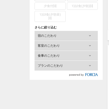
夕食付
[
0
]
1泊2食(夕朝)
[
0
]
1泊3食(夕朝昼)
[
0
]
さらに絞り込む
宿のこだわり
客室のこだわり
食事のこだわり
プランのこだわり