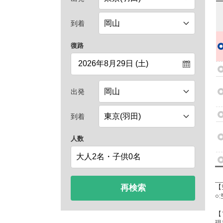
到着
復路
出発
到着
人数
再検索
【
○
【
現