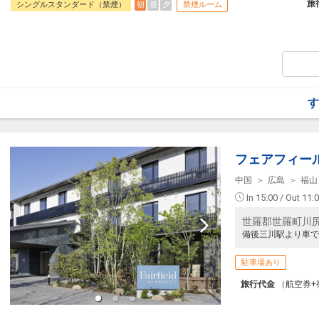
フライトは、安心のJAL（またはJALグ
旅
朝
昼
夕
シングルスタンダード（禁煙）
禁煙ルーム
オプションでレンタカーや現地交通・体験
います。
す
フェアフィー
中国
広島
福山
In 15:00 / Out 11:
世羅郡世羅町川尻大
備後三川駅より車で
駐車場あり
旅行代金
（航空券+