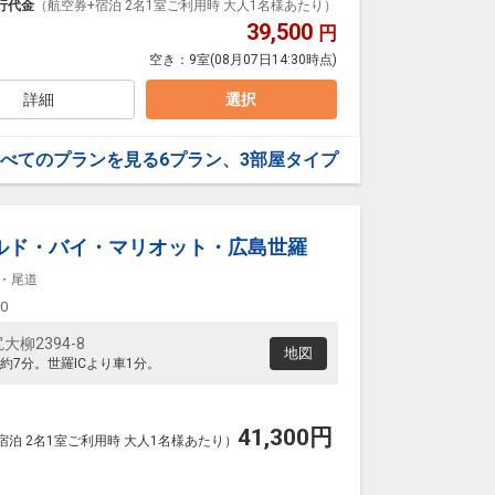
ループ）確約！フライトマイル50%貯まります。
行代金
（航空券+宿泊 2名1室ご利用時 大人1名様あたり）
プランなどの追加（同時予約）が可能なプランもござ
39,500
円
空き：
9室
(08月07日14:30時点)
詳細
選択
べてのプランを見る
6プラン、3部屋タイプ
ルド・バイ・マリオット・広島世羅
・尾道
00
柳2394-8
地図
約7分。世羅ICより車1分。
41,300
円
宿泊 2名1室ご利用時 大人1名様あたり）