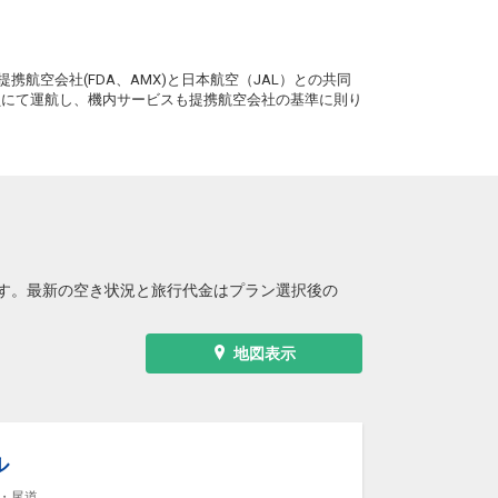
。
携航空会社(FDA、AMX)と日本航空（JAL）との共同
務員にて運航し、機内サービスも提携航空会社の基準に則り
す。最新の空き状況と旅行代金はプラン選択後の
地図表示
ル
・尾道