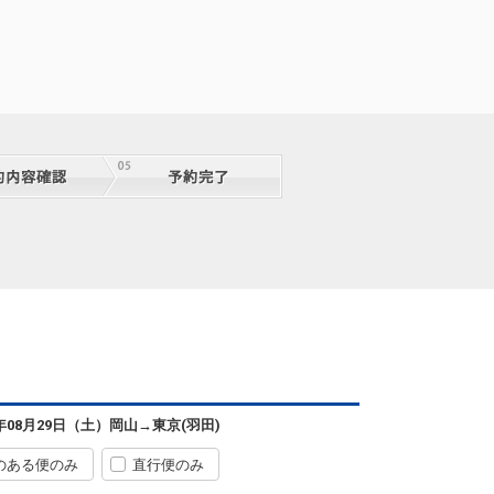
岡山
東京(羽田)
8
+1,000円
2便
07:05
08:25
A運航
6年08月29日（土）
岡山
→
東京(羽田)
クラスJを利用する
+3,500円
2
のある便のみ
直行便のみ
岡山
東京(羽田)
3
+3,300円