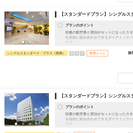
【スタンダードプラン】シングルス
プランのポイント
往復の航空券と宿泊がセットになったスタ
を自由に組み合わせできるダイナミックパ
最適！
旅行期間中の1泊だけの宿泊や延泊・飛び
フライトは、安心のJAL（またはJALグ
旅
朝
昼
夕
シングルスタンダード・プラス（禁煙）
禁煙ルーム
オプションでレンタカーや現地交通・体験
います。
【スタンダードプラン】シングルス
プランのポイント
往復の航空券と宿泊がセットになったスタ
を自由に組み合わせできるダイナミックパ
最適！
旅行期間中の1泊だけの宿泊や延泊・飛び