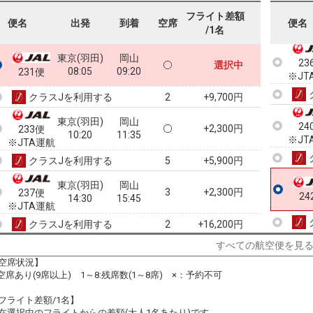
23
フライト差額
便名
出発
到着
空席
便名
/1名
東京(羽田)
岡山
23
選択中
08:05
09:20
231便
※JT
クラスJを利用する
+9,700円
2
東京(羽田)
岡山
24
+2,300円
233便
10:20
11:35
※JT
※JTA運航
クラスJを利用する
+5,900円
5
東京(羽田)
岡山
3
+2,300円
237便
24
14:30
15:45
※JTA運航
クラスJを利用する
+16,200円
2
すべての航空便を見
東京(羽田)
岡山
+0円
17:10
18:30
空席状況】
239便
:空席あり(9席以上) 1～8:残席数(1～8席) ×：予約不可
クラスJを利用する
+3,500円
8
フライト差額/1名】
東京(羽田)
岡山
在選択中のフライトからの差額(大人1名あたり)です。