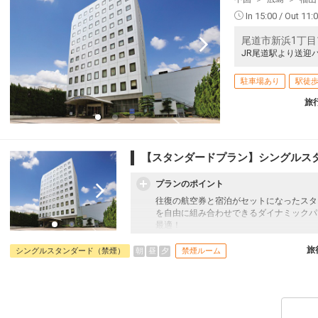
In 15:00 / Out 11:
尾道市新浜1丁目1
JR尾道駅より送迎バ
駐車場あり
駅徒歩
旅
【スタンダードプラン】シングルス
プランのポイント
往復の航空券と宿泊がセットになったスタ
を自由に組み合わせできるダイナミックパ
最適！
旅行期間中の1泊だけの宿泊や延泊・飛び
フライトは、安心のJAL（またはJALグ
旅
朝
昼
夕
シングルスタンダード（禁煙）
禁煙ルーム
オプションでレンタカーや現地交通・体験
います。