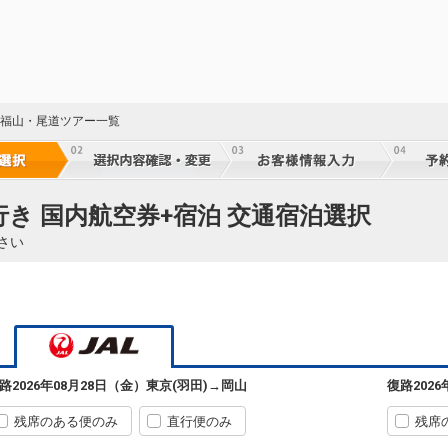
島 福山・尾道ツアー一覧
行き 国内航空券+宿泊 交通宿泊選択
さい
23
※JT
路
2026年08月28日（金）
東京(羽田)
→
岡山
復路
202
残席のある便のみ
直行便のみ
残席