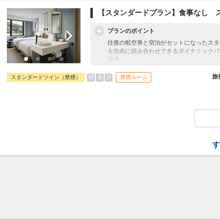
【スタンダードプラン】食事なし 
プランのポイント
往復の航空券と宿泊がセットになったスタ
を自由に組み合わせできるダイナミックパ
最適！
旅行期間中の1泊だけの宿泊や延泊・飛び
フライトは、安心のJAL（またはJALグ
旅
朝
昼
夕
スタンダードツイン（禁煙）
禁煙ルーム
オプションでレンタカーや現地交通・体験
います。
す