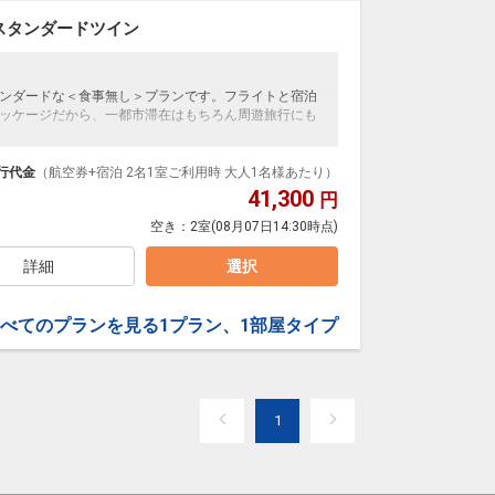
スタンダードツイン
ンダードな＜食事無し＞プランです。フライトと宿泊
ッケージだから、一都市滞在はもちろん周遊旅行にも
泊なども自由自在です。
ループ）確約！フライトマイル50%貯まります。
行代金
（航空券+宿泊 2名1室ご利用時 大人1名様あたり）
プランなどの追加（同時予約）が可能なプランもござ
41,300
円
空き：
2室
(08月07日14:30時点)
詳細
選択
べてのプランを見る
1プラン、1部屋タイプ
1