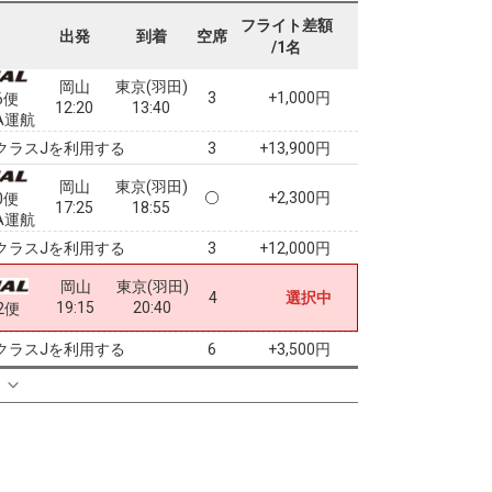
10:00
11:20
4便
フライト差額
出発
到着
空席
/1名
クラスJを利用する
+5,900円
8
岡山
東京(羽田)
3
+1,000円
6便
12:20
13:40
A運航
クラスJを利用する
+13,900円
3
岡山
東京(羽田)
+2,300円
0便
17:25
18:55
A運航
クラスJを利用する
+12,000円
3
岡山
東京(羽田)
4
選択中
19:15
20:40
2便
クラスJを利用する
+3,500円
6
る