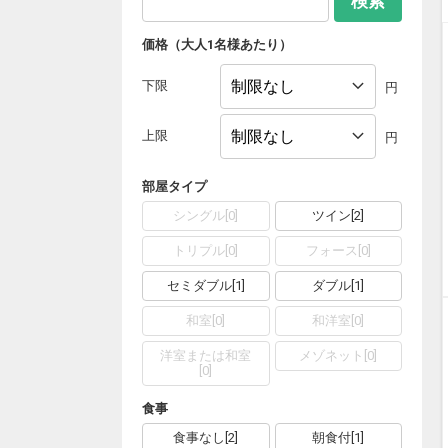
検索
価格（大人1名様あたり）
下限
円
上限
円
部屋タイプ
シングル
[
0
]
ツイン
[
2
]
トリプル
[
0
]
フォース
[
0
]
セミダブル
[
1
]
ダブル
[
1
]
和室
[
0
]
和洋室
[
0
]
洋室または和室
メゾネット
[
0
]
[
0
]
食事
食事なし
[
2
]
朝食付
[
1
]