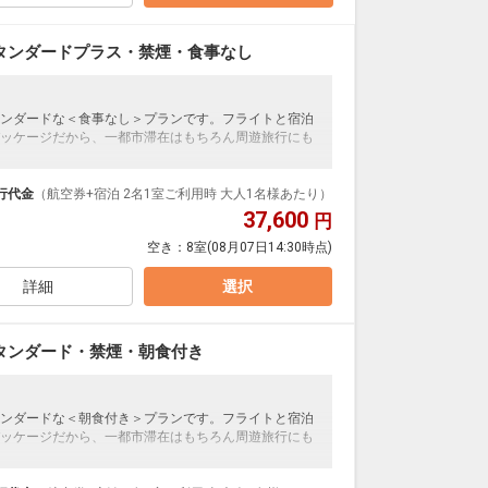
タンダードプラス・禁煙・食事なし
ンダードな＜食事なし＞プランです。フライトと宿泊
ッケージだから、一都市滞在はもちろん周遊旅行にも
泊なども自由自在です。
ループ）確約！フライトマイル50%貯まります。
行代金
（航空券+宿泊 2名1室ご利用時 大人1名様あたり）
プランなどの追加（同時予約）が可能なプランもござ
37,600
円
空き：
8室
(08月07日14:30時点)
詳細
選択
タンダード・禁煙・朝食付き
ンダードな＜朝食付き＞プランです。フライトと宿泊
ッケージだから、一都市滞在はもちろん周遊旅行にも
泊なども自由自在です。