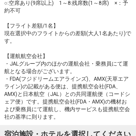
○:空席あり(9席以上) 1～8:残席数(1～8席) ×：予
約不可
【フライト差額/1名】
現在選択中のフライトからの差額(大人1名あたり)で
す。
【運航航空会社】
・JALグループ内のほかの運航会社・乗務員にて運
航となる場合がございます。
・FDA(フジドリームエアラインズ)、AMX(天草エア
ライン)の記載がある便は、提携航空会社(FDA、
AMX)と日本航空（JAL）との共同運航便（コードシ
ェア便）です。提携航空会社(FDA・AMX)の機材お
よび乗務員にて運航し、機内サービスも提携航空会
社の基準に則ります。
宿泊施設・ホテルを選択してください