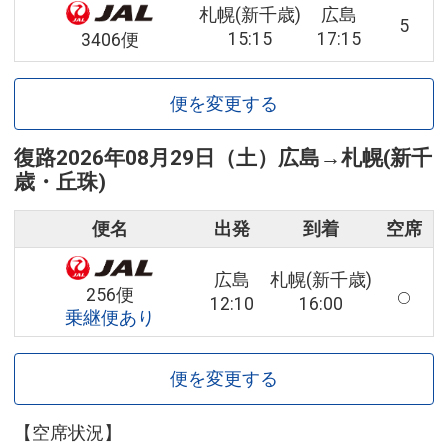
札幌(新千歳)
広島
5
15:15
17:15
3406便
便を変更する
復路
2026年08月29日（土）
広島
→
札幌(新千
歳・丘珠)
便名
出発
到着
空席
広島
札幌(新千歳)
256便
12:10
16:00
乗継便あり
便を変更する
【空席状況】