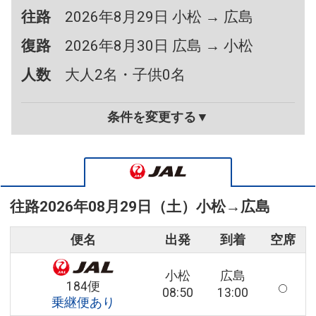
往路
2026年8月29日 小松 → 広島
復路
2026年8月30日 広島 → 小松
人数
大人2名・子供0名
条件を変更する▼
往路
2026年08月29日（土）
小松
→
広島
便名
出発
到着
空席
小松
広島
184便
08:50
13:00
乗継便あり