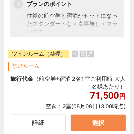
プランのポイント
往復の航空券と宿泊がセットになっ
たスタンダードな＜食事無し＞プラ
ンです。
フライトと宿泊を自由に組み合わせ
できるダイナミックパッケージだか
ツインルーム（禁煙）
朝
昼
夕
ら、一都市滞在はもちろん周遊旅行
にも最適！
禁煙ルーム
旅行期間中の1泊だけの宿泊や延
旅行代金
（航空券+宿泊 2名1室ご利用時 大人
泊・飛び泊なども自由自在です。
1名様あたり）
フライトは、安心のJAL（または
71,500
円
JALグループ）確約！フライトマイ
ル50%貯まります。
空き：
2室
(08月08日13:00時点)
オプションでレンタカーや現地交
通・体験プランなどの追加（同時予
詳細
選択
約）が可能なプランもございます。