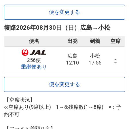
便を変更する
復路
2026年08月30日（日）
広島
→
小松
便名
出発
到着
空席
広島
小松
256便
12:10
17:55
乗継便あり
便を変更する
【空席状況】
○:空席あり(9席以上) 1～8:残席数(1～8席) ×：予
約不可
【フライト差額/1名】