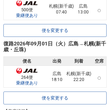
札幌(新千歳)
広島
500便
07:40
13:00
乗継便あり
便を変更する
復路
2026年09月01日（火）
広島
→
札幌(新千
歳・丘珠)
便名
出発
到着
空席
広島
札幌(新千歳)
264便
18:10
22:20
乗継便あり
便を変更する