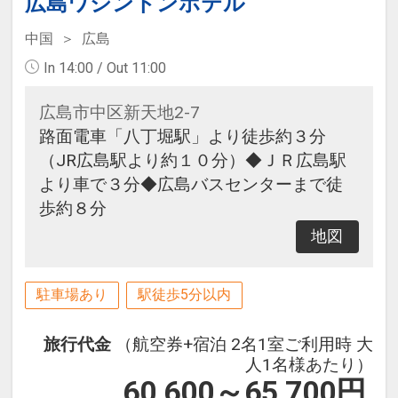
広島ワシントンホテル
中国
広島
In 14:00 / Out 11:00
広島市中区新天地2-7
路面電車「八丁堀駅」より徒歩約３分
（JR広島駅より約１０分）◆ＪＲ広島駅
より車で３分◆広島バスセンターまで徒
歩約８分
地図
駐車場あり
駅徒歩5分以内
旅行代金
（航空券+宿泊 2名1室ご利用時 大
人1名様あたり）
60,600～65,700
円