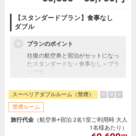
【スタンダードプラン】食事なし
ダブル
プランのポイント
往復の航空券と宿泊がセットになっ
たスタンダードな＜食事なし＞プラ
ンです。
フライトと宿泊を自由に組み合わせ
できるダイナミックパッケージだか
スーペリアダブルルーム（禁煙）
朝
昼
夕
ら、一都市滞在はもちろん周遊旅行
にも最適！
禁煙ルーム
旅行期間中の1泊だけの宿泊や延
旅行代金
（航空券+宿泊 2名1室ご利用時 大人
泊・飛び泊なども自由自在です。
1名様あたり）
フライトは、安心のJAL（または