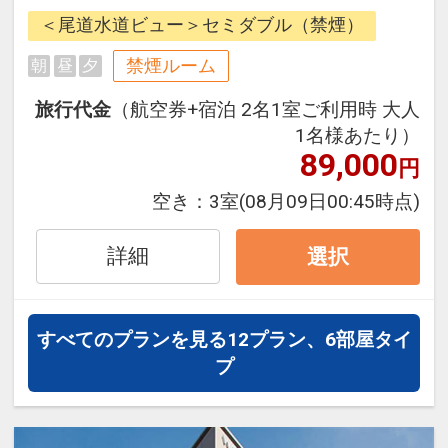
ージだから、一都市滞在はもちろん
＜尾道水道ビュー＞セミダブル（禁煙）
周遊旅行にも最適！
旅行期間中の1泊だけの宿泊や延
禁煙ルーム
朝
昼
夕
泊・飛び泊なども自由自在です。
旅行代金
（航空券+宿泊 2名1室ご利用時 大人
フライトは、安心のJAL（または
1名様あたり）
JALグループ）確約！フライトマイ
89,000
円
ル50%貯まります。
オプションでレンタカーや現地交
空き：
3室
(08月09日00:45時点)
通・体験プランなどの追加（同時予
約）が可能なプランもございます。
詳細
選択
すべてのプランを見る
12プラン、6部屋タイ
プ