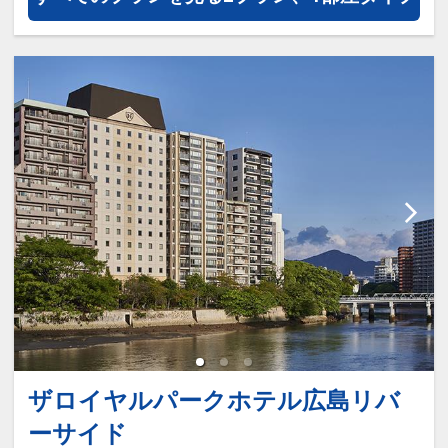
≪宿泊特典≫
広島温泉「瀬戸の湯」入場フリーパ
ス付
※4歳未満入場不可
ザロイヤルパークホテル広島リバ
ーサイド