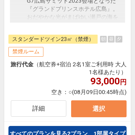
G7広島サミット2023会場となった
『グランドプリンスホテル広島』。
おだやかな光がまばゆい瀬戸の海を
見渡し、広島湾の元宇品公園横に建
つ地上23階の三角柱の建物は510室
スタンダードツイン23㎡（禁煙）
朝
昼
夕
すべてからそれぞれ趣向に富む瀬戸
内海の景色をお楽しみになれます。
禁煙ルーム
館内施設の広島温泉『瀬戸の湯』
旅行代金
（航空券+宿泊 2名1室ご利用時 大人
は、移りゆく瀬戸内海の情景をお楽
1名様あたり）
しみになりながらおくつろぎいただ
93,000
円
ける展望露天風呂をはじめ、内湯、
ブロアバス、スチームサウナをお楽
空き：
○
(08月09日00:45時点)
しみいただけます。
詳細
選択
■客室■
・スーペリアフロア：4～10階
すべてのプランを見る
2プラン、1部屋タイプ