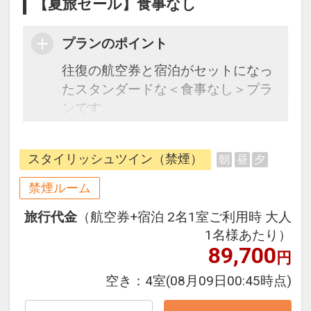
【夏旅セール】食事なし
プランのポイント
往復の航空券と宿泊がセットになっ
たスタンダードな＜食事なし＞プラ
ンです。
都心を東西に貫く平和大通り沿い、
スタイリッシュツイン（禁煙）
朝
昼
夕
平和都市『広島に』シンボリックに
佇む高層デザイナーズホテル
禁煙ルーム
旅行代金
（航空券+宿泊 2名1室ご利用時 大人
宿泊されるお客様なら何度でもご利
1名様あたり）
用いただける「ウェルカムラウン
89,700
円
ジ」。15時～22時セルフサービスに
てご当地ドリンク「宮島茶」「デト
空き：
4室
(08月09日00:45時点)
ックスウォーター」「チチヤスのチ