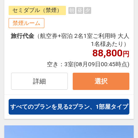
できるダイナミックパッケージだか
セミダブル（禁煙）
朝
昼
夕
ら、一都市滞在はもちろん周遊旅行
にも最適！
禁煙ルーム
旅行期間中の1泊だけの宿泊や延
旅行代金
（航空券+宿泊 2名1室ご利用時 大人
泊・飛び泊なども自由自在です。
1名様あたり）
フライトは、安心のJAL（または
88,800
円
JALグループ）確約！フライトマイ
ル50%貯まります。
空き：
3室
(08月09日00:45時点)
オプションでレンタカーや現地交
通・体験プランなどの追加（同時予
詳細
選択
約）が可能なプランもございます。
すべてのプランを見る
2プラン、1部屋タイプ