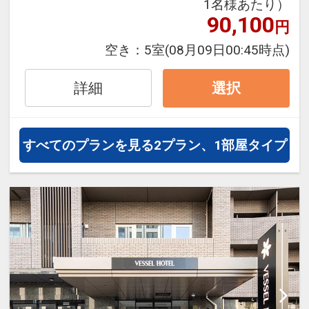
1名様あたり）
JALグループ）確約！フライトマイ
90,100
円
ル50%貯まります。
オプションでレンタカーや現地交
空き：
5室
(08月09日00:45時点)
通・体験プランなどの追加（同時予
約）が可能なプランもございます。
詳細
選択
すべてのプランを見る
2プラン、1部屋タイプ