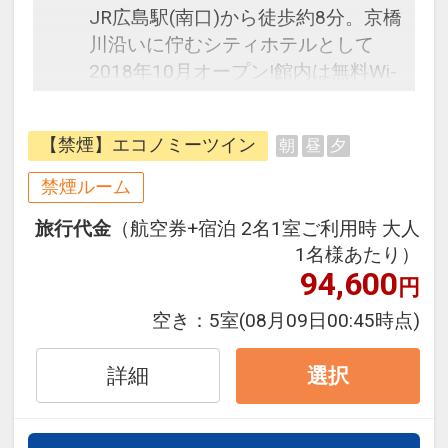
JR広島駅(南口)から徒歩約8分。京橋
川沿いに佇むシティホテルとして
2018年10月オープン!館内は無料Wi-
Fi利用可能。ビジネスや観光の拠点
としても最適!
【禁煙】エコノミーツイン
朝
昼
夕
往復の航空券と宿泊がセットになっ
たスタンダードな＜食事なし＞プラ
禁煙ルーム
ンです。フライトと宿泊を自由に組
旅行代金
（航空券+宿泊 2名1室ご利用時 大人
み合わせできるダイナミックパッケ
1名様あたり）
ージだから、一都市滞在はもちろん
94,600
円
周遊旅行にも最適！
旅行期間中の1泊だけの宿泊や延
空き：
5室
(08月09日00:45時点)
泊・飛び泊なども自由自在です。
フライトは、安心のJAL（または
詳細
選択
JALグループ）確約！フライトマイ
ル50%貯まります。