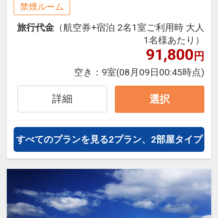
にも最適！
禁煙ルーム
旅行期間中の1泊だけの宿泊や延
旅行代金
（航空券+宿泊 2名1室ご利用時 大人
泊・飛び泊なども自由自在です。
1名様あたり）
フライトは、安心のJAL（または
91,800
円
JALグループ）確約！フライトマイ
ル50%貯まります。
空き：
9室
(08月09日00:45時点)
オプションでレンタカーや現地交
通・体験プランなどの追加（同時予
詳細
選択
約）が可能なプランもございます。
【アクセス】
すべてのプランを見る
2プラン、2部屋タイプ
JR広島駅から車で約8分。
路線バス＋徒歩の場合、「エキまち
ループ 右回り02番」バスで約6分、
「田中町」下車、徒歩約3分。