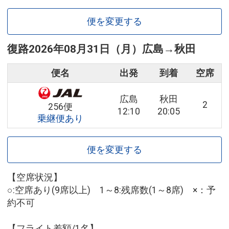
便を変更する
復路
2026年08月31日（月）
広島
→
秋田
便名
出発
到着
空席
広島
秋田
2
256便
12:10
20:05
乗継便あり
便を変更する
【空席状況】
○:空席あり(9席以上) 1～8:残席数(1～8席) ×：予
約不可
【フライト差額/1名】