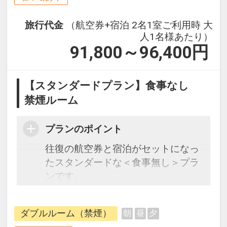
旅行代金
（航空券+宿泊 2名1室ご利用時 大
人1名様あたり）
91,800～96,400
円
【スタンダードプラン】食事なし
禁煙ルーム
プランのポイント
往復の航空券と宿泊がセットになっ
たスタンダードな＜食事無し＞プラ
ンです。
フライトと宿泊を自由に組み合わせ
できるダイナミックパッケージだか
ダブルルーム（禁煙）
朝
昼
夕
ら、一都市滞在はもちろん周遊旅行