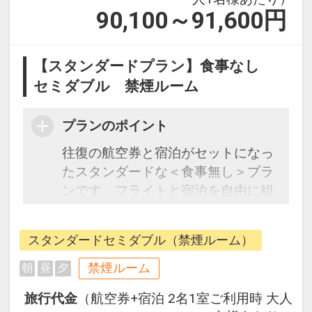
90,100～91,600
円
【スタンダードプラン】食事なし
セミダブル 禁煙ルーム
プランのポイント
往復の航空券と宿泊がセットになっ
たスタンダードな＜食事無し＞プラ
ンです。フライトと宿泊を自由に組
み合わせできるダイナミックパッケ
ージだから、一都市滞在はもちろん
スタンダードセミダブル（禁煙ルーム）
周遊旅行にも最適！
旅行期間中の1泊だけの宿泊や延
禁煙ルーム
朝
昼
夕
泊・飛び泊なども自由自在です。
旅行代金
（航空券+宿泊 2名1室ご利用時 大人
フライトは、安心のJAL（または