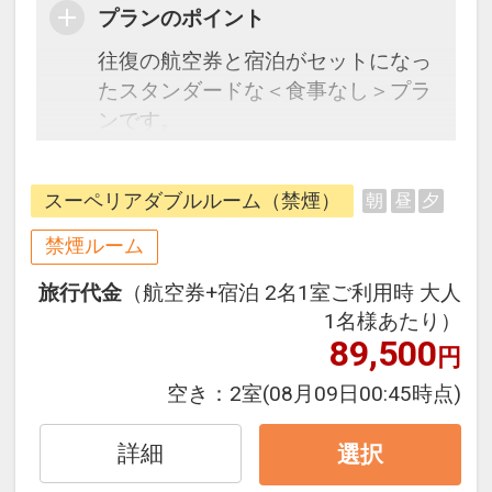
プランのポイント
往復の航空券と宿泊がセットになっ
たスタンダードな＜食事なし＞プラ
ンです。
フライトと宿泊を自由に組み合わせ
できるダイナミックパッケージだか
スーペリアダブルルーム（禁煙）
朝
昼
夕
ら、一都市滞在はもちろん周遊旅行
にも最適！
禁煙ルーム
旅行期間中の1泊だけの宿泊や延
旅行代金
（航空券+宿泊 2名1室ご利用時 大人
泊・飛び泊なども自由自在です。
1名様あたり）
フライトは、安心のJAL（または
89,500
円
JALグループ）確約！フライトマイ
ル50%貯まります。
空き：
2室
(08月09日00:45時点)
オプションでレンタカーや現地交
通・体験プランなどの追加（同時予
詳細
選択
約）が可能なプランもございます。