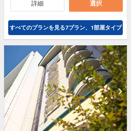
ー坊」、ご当地スナック菓子「瀬戸
詳細
選択
内れもんイカ天」、ホテル特製パウ
ンドケーキ等地元・広島の名物ドリ
ンクや小菓子をご用意しています。
すべてのプランを見る
7プラン、1部屋タイプ
※予告なく時間帯や内容変更する場
合がございます。