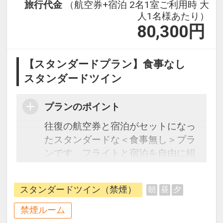
旅行代金
（航空券+宿泊 2名1室ご利用時 大
人1名様あたり）
80,300
円
【スタンダードプラン】食事なし
スタンダードツイン
プランのポイント
往復の航空券と宿泊がセットになっ
たスタンダードな＜食事無し＞プラ
ンです。フライトと宿泊を自由に組
み合わせできるダイナミックパッケ
ージだから、一都市滞在はもちろん
スタンダードツイン（禁煙）
朝
昼
夕
周遊旅行にも最適！
旅行期間中の1泊だけの宿泊や延
禁煙ルーム
泊・飛び泊なども自由自在です。