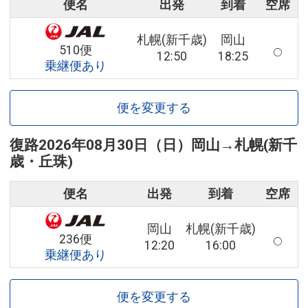
便名
出発
到着
空席
札幌(新千歳)
岡山
510便
12:50
18:25
乗継便あり
便を変更する
復路
2026年08月30日（日）
岡山
→
札幌(新千
歳・丘珠)
便名
出発
到着
空席
岡山
札幌(新千歳)
236便
12:20
16:00
乗継便あり
便を変更する