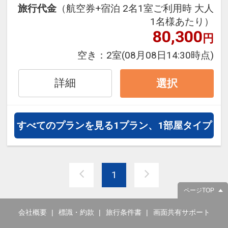
旅行代金
（航空券+宿泊 2名1室ご利用時 大人
フライトは、安心のJAL（または
1名様あたり）
JALグループ）確約！フライトマイ
80,300
円
ル50%貯まります。
オプションでレンタカーや現地交
空き：
2室
(08月08日14:30時点)
通・体験プランなどの追加（同時予
約）が可能なプランもございます。
詳細
選択
すべてのプランを見る
1プラン、1部屋タイプ
1
ページTOP
会社概要
標識・約款
旅行条件書
画面共有サポート