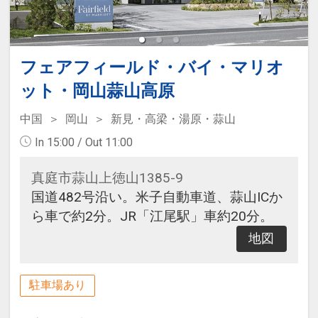
フェアフィールド・バイ・マリオ
ット・岡山蒜山高原
中国
岡山
新見・高梁・湯原・蒜山
In 15:00 / Out 11:00
真庭市蒜山上徳山1385-9
国道482号沿い。米子自動車道、蒜山ICか
ら車で約2分。JR「江尾駅」車約20分。
地図
駐車場あり