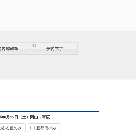
択
6年08月29日（土）
岡山
→
帯広
のある便のみ
直行便のみ
岡山
帯広
+0円
2便