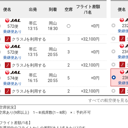
570便
09:50
18:30
乗継
乗継便あり
フライト差額
便名
出発
到着
空席
便名
/1名
クラスJを利用する
+9,200円
2
帯広
岡山
23
+0円
572便
13:15
18:30
乗継
乗継便あり
クラスJを利用する
+32,100円
3
帯広
岡山
23
3
+0円
572便
13:15
20:55
乗継
乗継便あり
クラスJを利用する
+32,100円
2
帯広
岡山
23
5
+0円
574便
16:15
20:55
乗継
乗継便あり
クラスJを利用する
+32,100円
2
すべての航空便を見
空席状況】
:空席あり(9席以上) 1～8:残席数(1～8席) ×：予約不可
フライト差額/1名】
在選択中のフライトからの差額(大人1名あたり)です。