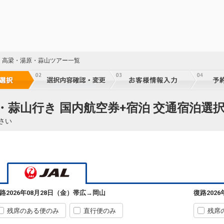
・高梁・湯原・蒜山ツアー一覧
・蒜山行き 国内航空券+宿泊 交通宿泊選
さい
帯広
岡山
+2,400円
570便
09:50
15:45
乗継便あり
路
2026年08月28日（金）
帯広
→
岡山
復路
202
クラスJを利用する
+34,500円
2
残席のある便のみ
直行便のみ
残席
帯広
岡山
選択中
23