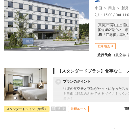
中国
岡山
新見
In 15:00 / Out 11:
真庭市蒜山上徳山1
国道482号沿い。
JR「江尾駅」車約2
駐車場あり
旅行代金
（航空券+
【スタンダードプラン】食事なし 
プランのポイント
往復の航空券と宿泊がセットになったスタ
を自由に組み合わせできるダイナミックパ
最適！
旅行期間中の1泊だけの宿泊や延泊・飛び
フライトは、安心のJAL（またはJALグ
旅
朝
昼
夕
スタンダードツイン（禁煙）
禁煙ルーム
オプションでレンタカーや現地交通・体験
います。