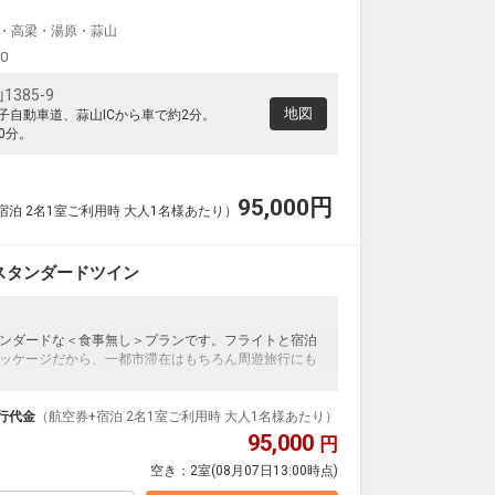
・高梁・湯原・蒜山
00
385-9
地図
米子自動車道、蒜山ICから車で約2分。
0分。
95,000
円
宿泊 2名1室ご利用時 大人1名様あたり）
スタンダードツイン
ンダードな＜食事無し＞プランです。フライトと宿泊
ッケージだから、一都市滞在はもちろん周遊旅行にも
泊なども自由自在です。
ループ）確約！フライトマイル50%貯まります。
行代金
（航空券+宿泊 2名1室ご利用時 大人1名様あたり）
プランなどの追加（同時予約）が可能なプランもござ
95,000
円
空き：
2室
(08月07日13:00時点)