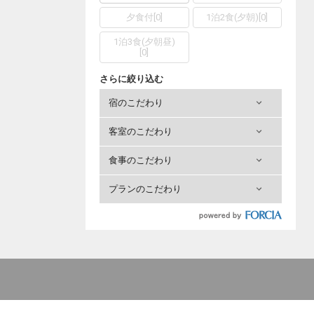
夕食付
[
0
]
1泊2食(夕朝)
[
0
]
1泊3食(夕朝昼)
[
0
]
さらに絞り込む
宿のこだわり
客室のこだわり
食事のこだわり
プランのこだわり