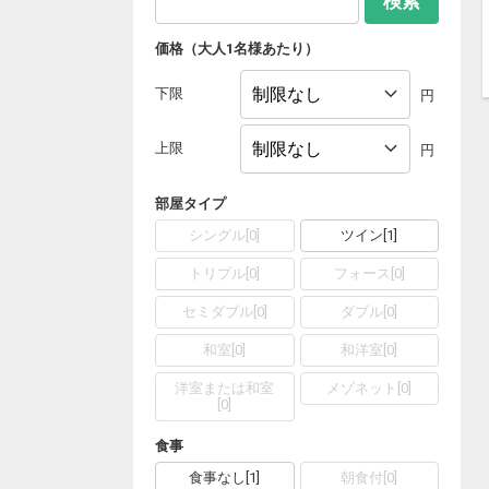
検索
価格（大人1名様あたり）
下限
円
上限
円
部屋タイプ
シングル
[
0
]
ツイン
[
1
]
トリプル
[
0
]
フォース
[
0
]
セミダブル
[
0
]
ダブル
[
0
]
和室
[
0
]
和洋室
[
0
]
洋室または和室
メゾネット
[
0
]
[
0
]
食事
食事なし
[
1
]
朝食付
[
0
]