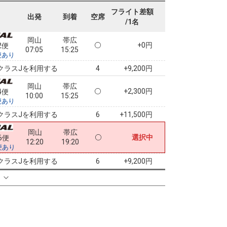
07:05
12:40
便あり
フライト差額
出発
到着
空席
/1名
クラスJを利用する
+32,100円
2
岡山
帯広
+0円
2便
07:05
15:25
便あり
クラスJを利用する
+9,200円
4
岡山
帯広
+2,300円
4便
10:00
15:25
便あり
クラスJを利用する
+11,500円
6
岡山
帯広
選択中
6便
12:20
19:20
便あり
クラスJを利用する
+9,200円
6
る