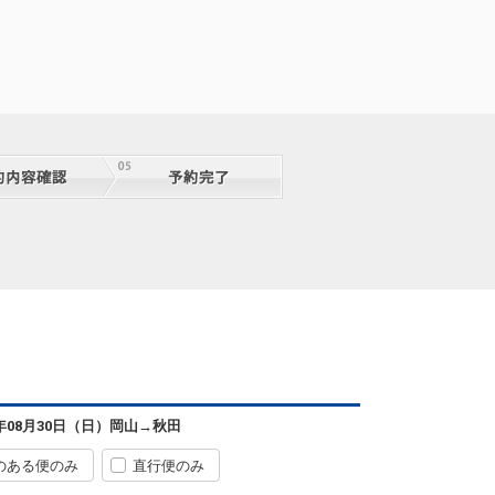
6年08月30日（日）
岡山
→
秋田
のある便のみ
直行便のみ
岡山
秋田
+0円
2便