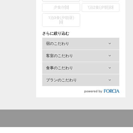
夕食付
[
0
]
1泊2食(夕朝)
[
0
]
1泊3食(夕朝昼)
[
0
]
さらに絞り込む
宿のこだわり
客室のこだわり
食事のこだわり
プランのこだわり