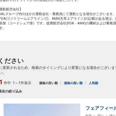
運航航空会社】
JALグループ内のほかの運航会社・乗務員にて運航となる場合がございます
FDA(フジドリームエアラインズ)、AMX(天草エアライン)の記載がある便は、提
航便（コードシェア便）です。提携航空会社(FDA・AMX)の機材および乗
す。
ください
に更新されるため、検索のタイミングにより変更になる場合がございま
い。
1
件中
1～1件表示
価格の安い順
価格の高い順
人気順
現在の絞り込み
フェアフィー
中国
岡山
津山