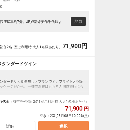
00
地図
院庄IC車約7分。JR姫新線美作千代駅よ
71,900
円
宿泊 2名1室ご利用時 大人1名様あたり）
スタンダードツイン
ンダードな＜食事無し＞プランです。フライトと宿泊
ッケージだから、一都市滞在はもちろん周遊旅行にも
泊なども自由自在です。
ループ）確約！フライトマイル50%貯まります。
行代金
（航空券+宿泊 2名1室ご利用時 大人1名様あたり）
プランなどの追加（同時予約）が可能なプランもござ
71,900
円
空き：
2室
(08月08日10:00時点)
詳細
選択