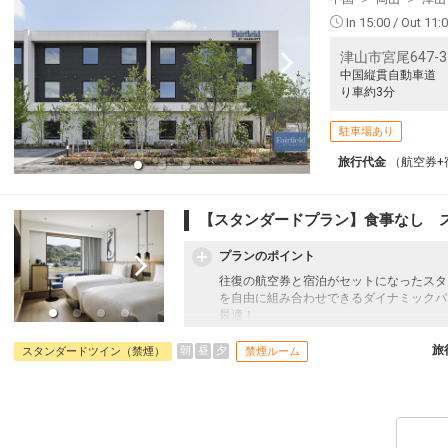
In 15:00 / Out 11:
津山市宮尾647-3
中国縦貫自動車道 
り車約3分
駐車場あり
旅行代金
（航空券+
【スタンダードプラン】食事なし 
プランのポイント
往復の航空券と宿泊がセットになったスタ
を自由に組み合わせできるダイナミックパ
最適！
旅行期間中の1泊だけの宿泊や延泊・飛び
フライトは、安心のJAL（またはJALグ
旅
朝
昼
夕
スタンダードツイン（禁煙）
禁煙ルーム
オプションでレンタカーや現地交通・体験
います。