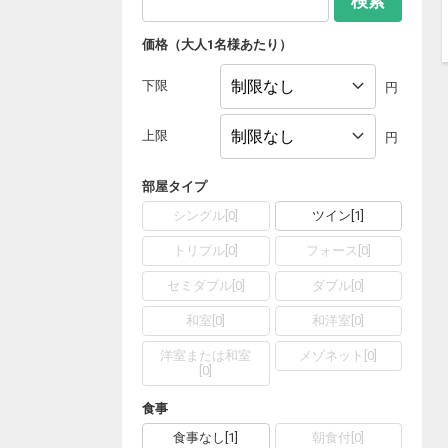
検索
価格（大人1名様あたり）
下限
円
上限
円
部屋タイプ
シングル
[
0
]
ツイン
[
1
]
トリプル
[
0
]
フォース
[
0
]
セミダブル
[
0
]
ダブル
[
0
]
和室
[
0
]
和洋室
[
0
]
洋室または和室
メゾネット
[
0
]
[
0
]
食事
食事なし
[
1
]
朝食付
[
0
]