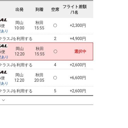
07:05
11:35
便あり
フライト差額
出発
到着
空席
/1名
クラスJを利用する
+2,600円
2
岡山
秋田
+2,300円
4便
10:00
15:55
便あり
クラスJを利用する
+4,900円
2
岡山
秋田
選択中
6便
12:20
15:55
便あり
クラスJを利用する
+2,600円
4
岡山
秋田
+6,600円
6便
12:20
20:05
便あり
クラスJを利用する
+2,600円
5
る