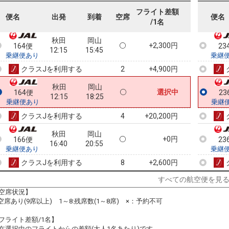
乗継
フライト差額
便名
出発
到着
空席
便名
/1名
秋田
岡山
+2,300円
164便
23
12:15
15:45
乗継便あり
乗継
クラスJを利用する
+4,900円
2
秋田
岡山
選択中
164便
23
12:15
18:25
乗継便あり
乗継
クラスJを利用する
+20,200円
4
秋田
岡山
+0円
166便
23
16:40
20:55
乗継便あり
乗継
クラスJを利用する
+2,600円
8
すべての航空便を見
空席状況】
:空席あり(9席以上) 1～8:残席数(1～8席) ×：予約不可
フライト差額/1名】
在選択中のフライトからの差額(大人1名あたり)です。