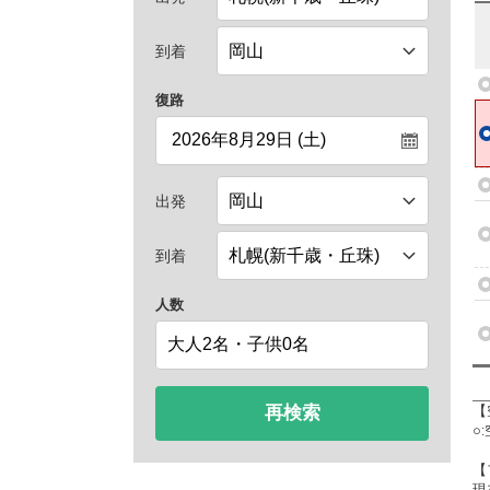
到着
復路
出発
到着
人数
再検索
【
○
【
現