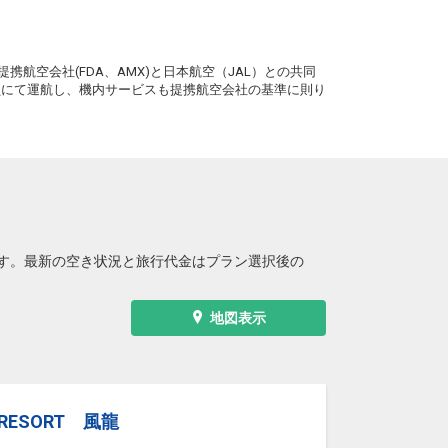
札幌
岡山
(新千歳)
+1,100円
0便
17:25
。
22:10
便あり
携航空会社(FDA、AMX)と日本航空（JAL）との共同
クラスJを利用する
+6,200円
4
務員にて運航し、機内サービスも提携航空会社の基準に則り
札幌
岡山
(新千歳)
+1,100円
0便
17:25
22:20
便あり
クラスJを利用する
+6,200円
6
す。最新の空き状況と旅行代金はプラン選択後の
地図表示
E RESORT 風龍