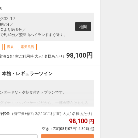
00
03-17
約7分／
地図
Ｃより約３分／
で約40分／鷲羽山ハイランドすぐ近く。
場
温泉
露天風呂
98,100
円
宿泊 2名1室ご利用時 大人1名様あたり）
 本館・レギュラーツイン
ンダードな＜夕朝食付き＞プランです。
ダイナミックパッケージだから、一都市滞在はもちろ
泊なども自由自在です。
行代金
（航空券+宿泊 2名1室ご利用時 大人1名様あたり）
ループ）確約！フライトマイル50%貯まります。
98,100
円
プランなどの追加（同時予約）が可能なプランもござ
空き：
7室
(08月07日14:30時点)