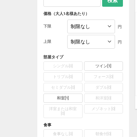
検索
価格（大人1名様あたり）
下限
円
上限
円
部屋タイプ
シングル
[
0
]
ツイン
[
1
]
トリプル
[
0
]
フォース
[
0
]
セミダブル
[
0
]
ダブル
[
0
]
和室
[
1
]
和洋室
[
0
]
洋室または和室
メゾネット
[
0
]
[
0
]
食事
食事なし
[
0
]
朝食付
[
0
]