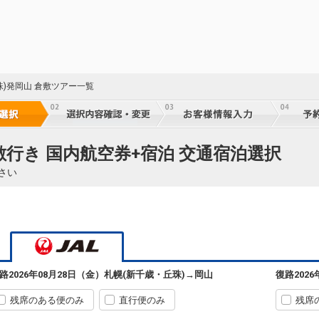
23
乗継
札幌
岡山
(新千歳)
+2,300円
590便
23
珠)発岡山 倉敷ツアー一覧
11:35
07:35
乗継便あり
乗継
クラスJを利用する
+30,100円
5
札幌
岡山
(新千歳)
+2,300円
500便
23
敷行き 国内航空券+宿泊 交通宿泊選択
11:35
07:40
乗継便あり
乗継
さい
クラスJを利用する
+7,400円
3
札幌
岡山
(新千歳)
2
+4,100円
504便
23
15:45
09:50
乗継便あり
乗継
クラスJを利用する
+31,200円
4
札幌
岡山
路
2026年08月28日（金）
札幌(新千歳・丘珠)
→
岡山
復路
202
(新千歳)
5
+17,900円
506便
23
15:45
11:00
乗継便あり
乗継
残席のある便のみ
直行便のみ
残席
クラスJを利用する
+30,100円
3