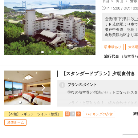
中国
岡山
倉敷
In 15:00 / Out 10:
倉敷市下津井吹上3
ＪＲ児島駅より車で
瀬戸中央道 児島Ｉ
倉敷美観地区より車
駐車場あり
大浴
旅行代金
（航空券+
【スタンダードプラン】夕朝食付き
プランのポイント
往復の航空券と宿泊がセットになったスタ
フライトと宿泊を自由に組み合わせできる
ん周遊旅行にも最適！
旅行期間中の1泊だけの宿泊や延泊・飛び
旅
朝
昼
夕
【本館】レギュラーツイン（禁煙）
バイキングの夕食
フライトは、安心のJAL（またはJALグ
禁煙ルーム
オプションでレンタカーや現地交通・体験
います。
【10のおもてなし】