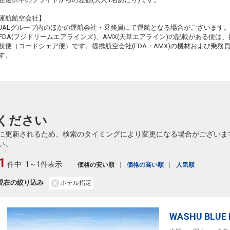
札幌
岡山
運航航空会社】
(新千歳)
4
+16,700円
516便
24
20:55
JALグループ内のほかの運航会社・乗務員にて運航となる場合がございます
16:00
乗継便あり
乗継
FDA(フジドリームエアラインズ)、AMX(天草エアライン)の記載がある便は、提
クラスJを利用する
+40,800円
4
航便（コードシェア便）です。提携航空会社(FDA・AMX)の機材および乗
す。
札幌
岡山
(新千歳)
2
+16,700円
518便
24
20:55
17:00
乗継便あり
乗継
クラスJを利用する
― 円
札幌
岡山
(新千歳)
6
+22,000円
520便
ください
20:55
17:15
乗継便あり
に更新されるため、検索のタイミングにより変更になる場合がございま
クラスJを利用する
+51,500円
2
い。
1
件中
1～1件表示
価格の安い順
価格の高い順
人気順
現在の絞り込み
ホテル指定
WASHU BLU