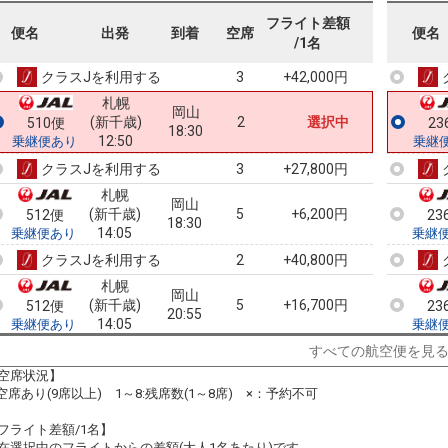
札幌
岡山
フライト差額
(新千歳)
3
+7,400円
508便
23
便名
出発
到着
空席
便名
15:45
/1名
11:25
乗継便あり
乗継
クラスJを利用する
+42,000円
3
札幌
岡山
(新千歳)
2
選択中
510便
23
18:30
12:50
乗継便あり
乗継
クラスJを利用する
+27,800円
3
札幌
岡山
(新千歳)
5
+6,200円
512便
23
18:30
14:05
乗継便あり
乗継
クラスJを利用する
+40,800円
2
札幌
岡山
(新千歳)
5
+16,700円
512便
23
20:55
14:05
乗継便あり
乗継
クラスJを利用する
+51,500円
2
すべての航空便を見
空席状況】
札幌
岡山
:空席あり(9席以上) 1～8:残席数(1～8席) ×：予約不可
(新千歳)
6
+22,000円
514便
24
20:55
15:15
乗継便あり
乗継
フライト差額/1名】
クラスJを利用する
+28,900円
5
在選択中のフライトからの差額(大人1名あたり)です。