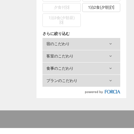
夕食付
[
0
]
1泊2食(夕朝)
[
1
]
1泊3食(夕朝昼)
[
0
]
さらに絞り込む
宿のこだわり
客室のこだわり
食事のこだわり
プランのこだわり