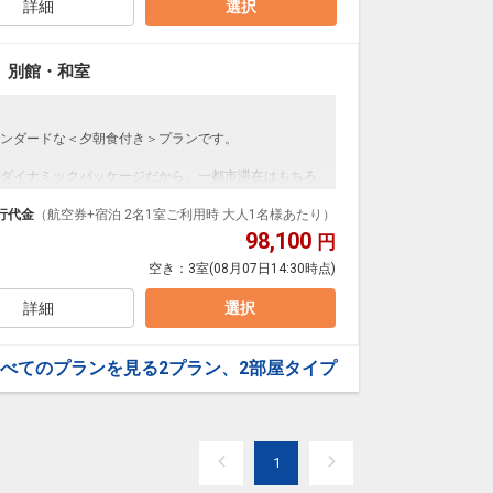
ルフリードリンク
詳細
選択
ケBOX ご予約はチェックイン後フロントにて）
 別館・和室
フリー
ンダードな＜夕朝食付き＞プランです。
シュメントサービス
ダイナミックパッケージだから、一都市滞在はもちろ
湯
泊なども自由自在です。
行代金
（航空券+宿泊 2名1室ご利用時 大人1名様あたり）
限定）
ループ）確約！フライトマイル50%貯まります。
98,100
円
プランなどの追加（同時予約）が可能なプランもござ
ウンジにて）
空き：
3室
(08月07日14:30時点)
ルフリードリンク
詳細
選択
ーサービス
ケBOX ご予約はチェックイン後フロントにて）
べてのプランを見る
2プラン、2部屋タイプ
フリー
ともに発展させていきたい。そんな食材を日々吟味
す。
シュメントサービス
1
フェ」です。
つの風を感じてください。季節を味わう自分だけの美