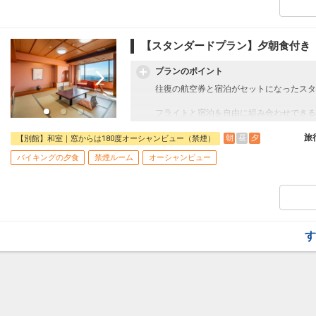
１、ご夕食時のアルコール＆ノンアルコー
２、館内アクティビティ （卓球・カラオ
【スタンダードプラン】夕朝食付き
３、電動アシスト付レンタサイクル 貸出
プランのポイント
４、漫画1500冊読み放題
往復の航空券と宿泊がセットになったスタ
５、ご宿泊者様専用ラウンジでのリフレッ
フライトと宿泊を自由に組み合わせできる
６、天空露天風呂とここにしかない美肌の
ん周遊旅行にも最適！
旅行期間中の1泊だけの宿泊や延泊・飛び
旅
朝
昼
夕
【別館】和室｜窓からは180度オーシャンビュー（禁煙）
７、ピアノ・ライブコンサート（お日にち
フライトは、安心のJAL（またはJALグ
バイキングの夕食
禁煙ルーム
オーシャンビュー
オプションでレンタカーや現地交通・体験
８、セルフメイドのソフトクリーム （ラ
います。
【10のおもてなし】
９、鯉のえさやり体験（お子様限定）
１、ご夕食時のアルコール＆ノンアルコー
１０、プレミアムルーム限定ミニバーフリ
２、館内アクティビティ （卓球・カラオ
す
【食事内容】
３、電動アシスト付レンタサイクル 貸出
＜バイキングの夕食＞
日本料理の伝統の継承だけでなく、時代と
４、漫画1500冊読み放題
し、新たな料理の可能性を探求していきま
【懐石】×【ブッフェ】
５、ご宿泊者様専用ラウンジでのリフレッ
これが風籠「食」のスタイル。「懐石ブッ
瀬戸内にやわらかく吹きはじめた、もう一