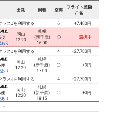
札幌
岡山
フライト差額
(新千歳)
+2,300円
4便
出発
到着
空席
10:00
/1名
16:00
便あり
クラスJを利用する
+7,400円
6
札幌
岡山
(新千歳)
選択中
6便
12:20
16:00
便あり
クラスJを利用する
+27,700円
4
札幌
岡山
(新千歳)
+0円
6便
12:20
17:00
便あり
クラスJを利用する
+27,700円
4
札幌
岡山
(新千歳)
+0円
6便
12:20
18:15
便あり
クラスJを利用する
+27,700円
る
5
札幌
岡山
(新千歳)
+2,300円
0便
17:25
21:30
便あり
クラスJを利用する
+7,400円
6