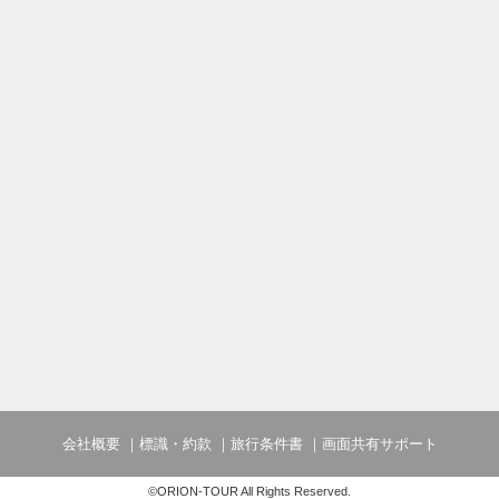
６、天空露天風呂とここにしかない美肌の
食の時間を心ゆくまでお愉しみください。
７、ピアノ・ライブコンサート（お日にち
＜朝食＞
和食洋食揃った豊富なメニューから、お好
８、セルフメイドのソフトクリーム （ラ
ル。オープンキッチンでは、ご注文をいた
来立て卵料理をご提供。和食メニューのお
９、鯉のえさやり体験（お子様限定）
て、お好みの焼き加減でお召し上がりくだ
デザートコーナーには、大人からお子様ま
１０、プレミアムルーム限定ミニバーフリ
わふわのパンケーキが自動で焼き上がりま
のトッピングをお楽しみください。
【食事内容】
＜バイキングの夕食＞
■時間
日本料理の伝統の継承だけでなく、時代と
朝食：7：00～10：00（最終受付9：30）
し、新たな料理の可能性を探求していきま
【懐石】×【ブッフェ】
夕食：第一部 17：30～19：00
これが風籠「食」のスタイル。「懐石ブッ
第二部 19：30～21：00
瀬戸内にやわらかく吹きはじめた、もう一
※ご夕食の希望時間を宿へ直接ご連絡ください。T
食の時間を心ゆくまでお愉しみください。
又は
メールinfo@kasago.jpへご連絡ください
＜朝食＞
和食洋食揃った豊富なメニューから、お好
【お子様のご予約について】
ル。オープンキッチンでは、ご注文をいた
予約システム上、0～5歳までのご予約は
来立て卵料理をご提供。和食メニューのお
て、お好みの焼き加減でお召し上がりくだ
会社概要
標識・約款
旅行条件書
画面共有サポート
デザートコーナーには、大人からお子様ま
わふわのパンケーキが自動で焼き上がりま
©ORION-TOUR All Rights Reserved.
のトッピングをお楽しみください。