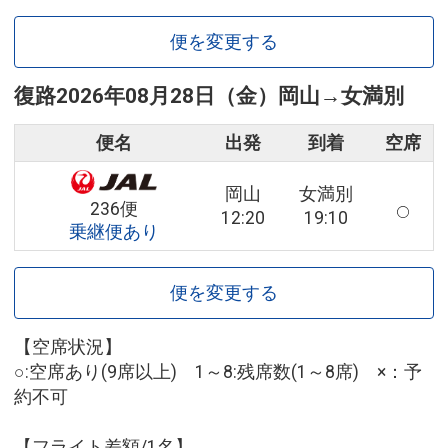
便を変更する
復路
2026年08月28日（金）
岡山
→
女満別
便名
出発
到着
空席
岡山
女満別
236便
12:20
19:10
乗継便あり
便を変更する
【空席状況】
○:空席あり(9席以上) 1～8:残席数(1～8席) ×：予
約不可
【フライト差額/1名】