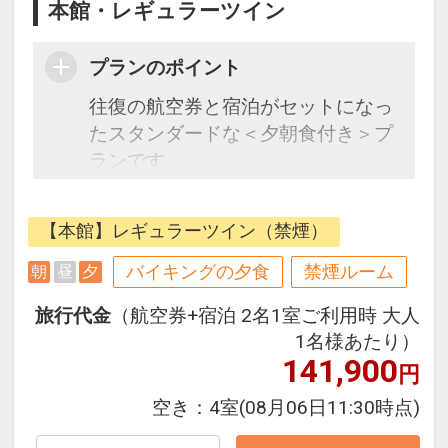
本館・レギュラーツイン
プランのポイント
往復の航空券と宿泊がセットになっ
たスタンダードな＜夕朝食付き＞プ
ランです。
フライトと宿泊を自由に組み合わせ
【本館】レギュラーツイン（禁煙）
できるダイナミックパッケージだか
ら、一都市滞在はもちろん周遊旅行
バイキングの夕食
禁煙ルーム
朝
昼
夕
にも最適！
旅行代金
（航空券+宿泊 2名1室ご利用時 大人
旅行期間中の1泊だけの宿泊や延
1名様あたり）
泊・飛び泊なども自由自在です。
141,900
円
フライトは、安心のJAL（または
JALグループ）確約！フライトマイ
空き：
4室
(08月06日11:30時点)
ル50%貯まります。