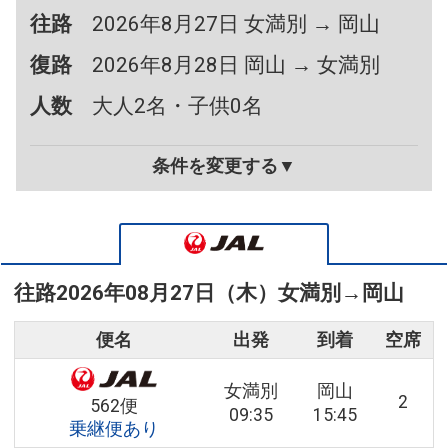
往路
2026年8月27日 女満別 → 岡山
復路
2026年8月28日 岡山 → 女満別
人数
大人2名・子供0名
条件を変更する▼
往路
2026年08月27日（木）
女満別
→
岡山
便名
出発
到着
空席
女満別
岡山
2
562便
09:35
15:45
乗継便あり