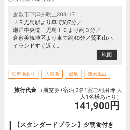
倉敷市下津井吹上303-17
ＪＲ児島駅より車で約7分／
瀬戸中央道 児島ＩＣより約３分／
倉敷美観地区より車で約40分／鷲羽山ハ
イランドすぐ近く。
地図
駐車場あり
大浴場
温泉
露天風呂
旅行代金
（航空券+宿泊 2名1室ご利用時 大
人1名様あたり）
141,900
円
【スタンダードプラン】夕朝食付き