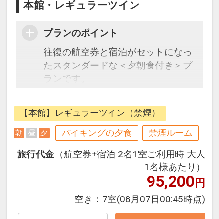
本館・レギュラーツイン
プランのポイント
往復の航空券と宿泊がセットになっ
たスタンダードな＜夕朝食付き＞プ
ランです。
フライトと宿泊を自由に組み合わせ
【本館】レギュラーツイン（禁煙）
できるダイナミックパッケージだか
ら、一都市滞在はもちろん周遊旅行
バイキングの夕食
禁煙ルーム
朝
昼
夕
にも最適！
旅行代金
（航空券+宿泊 2名1室ご利用時 大人
旅行期間中の1泊だけの宿泊や延
1名様あたり）
泊・飛び泊なども自由自在です。
95,200
円
フライトは、安心のJAL（または
JALグループ）確約！フライトマイ
空き：
7室
(08月07日00:45時点)
ル50%貯まります。