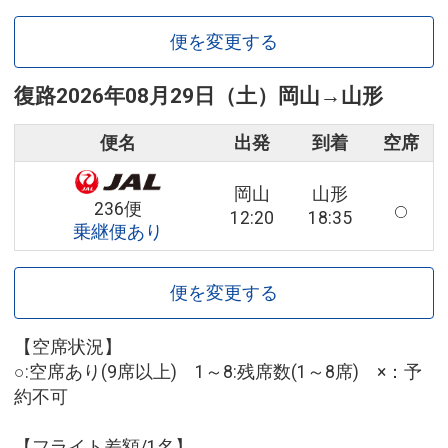
便を変更する
復路
2026年08月29日（土）
岡山
→
山形
便名
出発
到着
空席
岡山
山形
236便
12:20
18:35
乗継便あり
便を変更する
【空席状況】
○:空席あり(9席以上) 1～8:残席数(1～8席) ×：予
約不可
【フライト差額/1名】