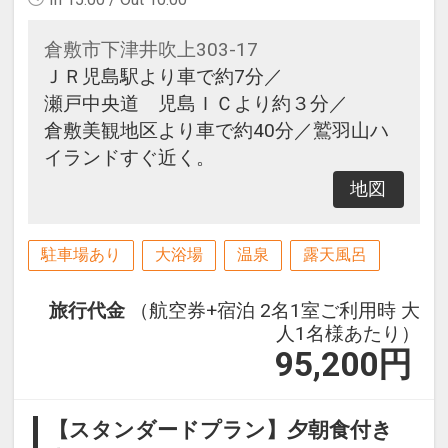
倉敷市下津井吹上303-17
ＪＲ児島駅より車で約7分／
瀬戸中央道 児島ＩＣより約３分／
倉敷美観地区より車で約40分／鷲羽山ハ
イランドすぐ近く。
地図
駐車場あり
大浴場
温泉
露天風呂
旅行代金
（航空券+宿泊 2名1室ご利用時 大
人1名様あたり）
95,200
円
【スタンダードプラン】夕朝食付き