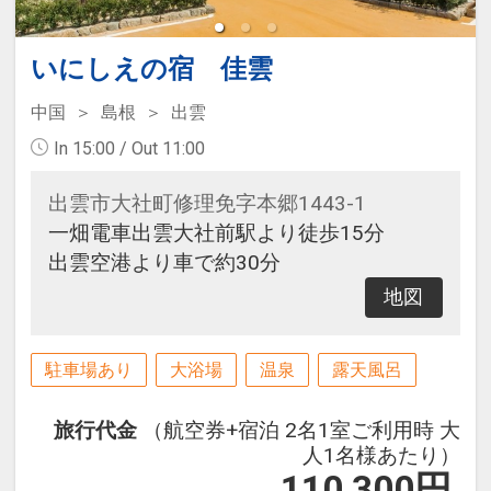
いにしえの宿 佳雲
中国
島根
出雲
In 15:00 / Out 11:00
出雲市大社町修理免字本郷1443-1
一畑電車出雲大社前駅より徒歩15分
出雲空港より車で約30分
地図
駐車場あり
大浴場
温泉
露天風呂
旅行代金
（航空券+宿泊 2名1室ご利用時 大
人1名様あたり）
110,300
円