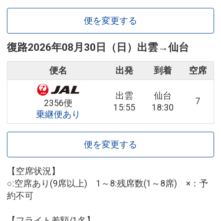
便を変更する
復路
2026年08月30日（日）
出雲
→
仙台
便名
出発
到着
空席
出雲
仙台
7
2356便
15:55
18:30
乗継便あり
便を変更する
【空席状況】
○:空席あり(9席以上) 1～8:残席数(1～8席) ×：予
約不可
【フライト差額/1名】