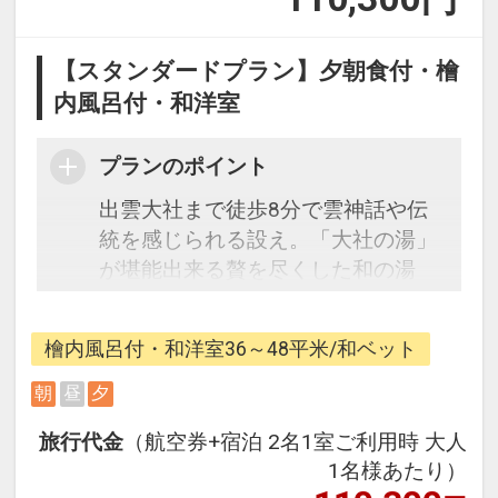
【スタンダードプラン】夕朝食付・檜
内風呂付・和洋室
プランのポイント
出雲大社まで徒歩8分で雲神話や伝
統を感じられる設え。「大社の湯」
が堪能出来る贅を尽くした和の湯
宿。お部屋はどこまでもモダンな和
のお部屋で、ほどよい重圧感の漂う
檜内風呂付・和洋室36～48平米/和ベット
豪奢なお部屋。
朝
昼
夕
【宿泊者特典】
旅行代金
（航空券+宿泊 2名1室ご利用時 大人
・ロビーにてコーヒーのセルフサー
1名様あたり）
ビス