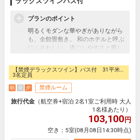
ラックスツインバス付
プランのポイント
明るくモダンな華やぎがありながら
も、全館畳敷き。 和のホテルと呼ぶ
にふさわしい、過ごしやすさと癒し
があります。モダンなのにどこか可
愛らしいお部屋の数々。夕食は日本
【禁煙デラックスツイン】バス付 31平米…
海の新鮮な海の幸が贅沢に並ぶ全長
3名定員
180cmの豪華な船盛りが自慢のバイ
禁煙ルーム
朝
昼
夕
キング。
旅行代金
（航空券+宿泊 2名1室ご利用時 大人
【宿泊者特典】
1名様あたり）
・ロビーにてコーヒーのセルフサー
103,100
円
ビス
空き：
5室
(08月08日14:30時点)
・お好み枕無料貸し出しサービス