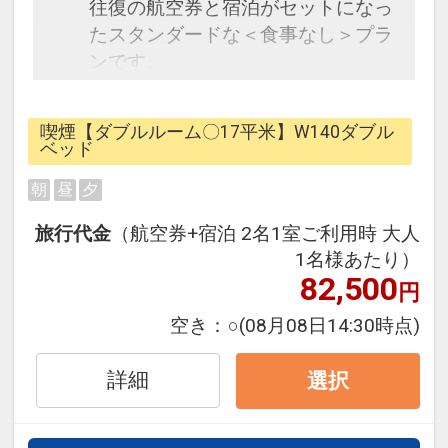
往復の航空券と宿泊がセットになっ
たスタンダードな＜食事なし＞プラ
ンです。
フライトと宿泊を自由に組み合わせ
できるダイナミックパッケージだか
喫煙【ダブルルーム〇17平米】W140ダブル
ら、一都市滞在はもちろん周遊旅行
ベッド
にも最適！
朝
昼
夕
旅行期間中の1泊だけの宿泊や延
泊・飛び泊なども自由自在です。
旅行代金
（航空券+宿泊 2名1室ご利用時 大人
フライトは、安心のJAL（または
1名様あたり）
JALグループ）確約！フライトマイ
82,500
円
ル50%貯まります。
空き：
○
(08月08日14:30時点)
オプションでレンタカーや現地交
通・体験プランなどの追加（同時予
詳細
選択
約）が可能なプランもございます。