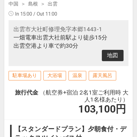
中国
島根
出雲
In 15:00 / Out 11:00
出雲市大社町修理免字本郷1443-1
一畑電車出雲大社前駅より徒歩15分
出雲空港より車で約30分
地図
駐車場あり
大浴場
温泉
露天風呂
旅行代金
（航空券+宿泊 2名1室ご利用時 大
人1名様あたり）
103,100
円
【スタンダードプラン】夕朝食付・デ