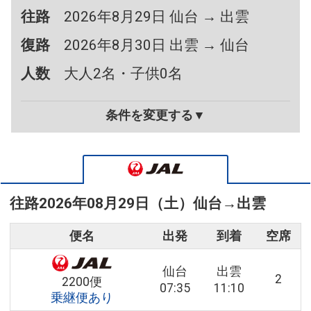
往路
2026年8月29日 仙台 → 出雲
復路
2026年8月30日 出雲 → 仙台
人数
大人2名・子供0名
条件を変更する▼
往路
2026年08月29日（土）
仙台
→
出雲
便名
出発
到着
空席
仙台
出雲
2
2200便
07:35
11:10
乗継便あり