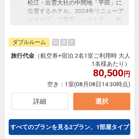
松江・出雲大社の中間地「平田」に
位置するホテル。2024年リニューア
ルオープンで客室、レストラン、外
観等全面的にリフレッシュ。ゆとり
のある空間のシングルルーム。床か
ダブルルーム
朝
昼
夕
らの高さも低めのセミダブルベッド
でリフレッシュに最適です。
旅行代金
（航空券+宿泊 2名1室ご利用時 大人
1名様あたり）
80,500
円
空き：
1室
(08月08日14:30時点)
詳細
選択
すべてのプランを見る
2プラン、1部屋タイプ