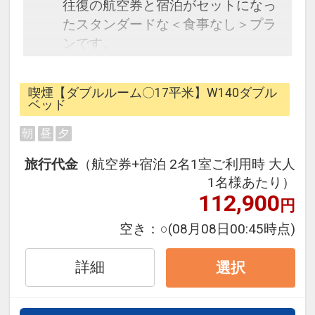
往復の航空券と宿泊がセットになっ
たスタンダードな＜食事なし＞プラ
ンです。
フライトと宿泊を自由に組み合わせ
できるダイナミックパッケージだか
喫煙【ダブルルーム〇17平米】W140ダブル
ら、一都市滞在はもちろん周遊旅行
ベッド
にも最適！
朝
昼
夕
旅行期間中の1泊だけの宿泊や延
泊・飛び泊なども自由自在です。
旅行代金
（航空券+宿泊 2名1室ご利用時 大人
フライトは、安心のJAL（または
1名様あたり）
JALグループ）確約！フライトマイ
112,900
円
ル50%貯まります。
空き：
○
(08月08日00:45時点)
オプションでレンタカーや現地交
通・体験プランなどの追加（同時予
詳細
選択
約）が可能なプランもございます。