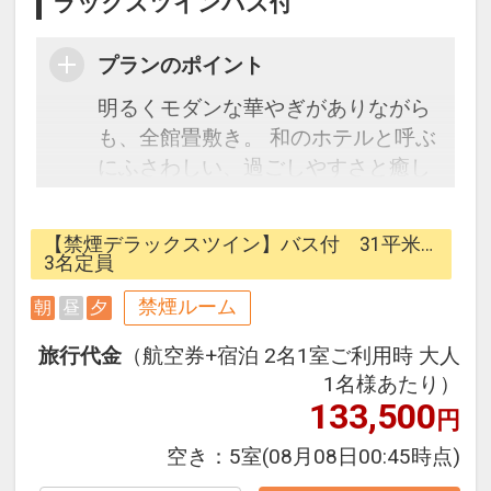
ラックスツインバス付
プランのポイント
明るくモダンな華やぎがありながら
も、全館畳敷き。 和のホテルと呼ぶ
にふさわしい、過ごしやすさと癒し
があります。モダンなのにどこか可
愛らしいお部屋の数々。夕食は日本
【禁煙デラックスツイン】バス付 31平米…
海の新鮮な海の幸が贅沢に並ぶ全長
3名定員
180cmの豪華な船盛りが自慢のバイ
禁煙ルーム
朝
昼
夕
キング。
旅行代金
（航空券+宿泊 2名1室ご利用時 大人
【宿泊者特典】
1名様あたり）
・ロビーにてコーヒーのセルフサー
133,500
円
ビス
空き：
5室
(08月08日00:45時点)
・お好み枕無料貸し出しサービス