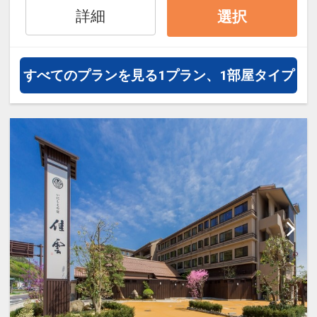
・５箇所の貸切風呂が無料で利用可
詳細
選択
能
・湯上りの「アイスキャンディー」
朝の「乳酸飲料」のサービス
すべてのプランを見る
1プラン、1部屋タイプ
・夜食ラーメンサービス