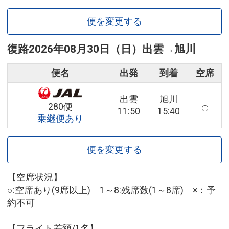
便を変更する
復路
2026年08月30日（日）
出雲
→
旭川
便名
出発
到着
空席
出雲
旭川
280便
11:50
15:40
乗継便あり
便を変更する
【空席状況】
○:空席あり(9席以上) 1～8:残席数(1～8席) ×：予
約不可
【フライト差額/1名】