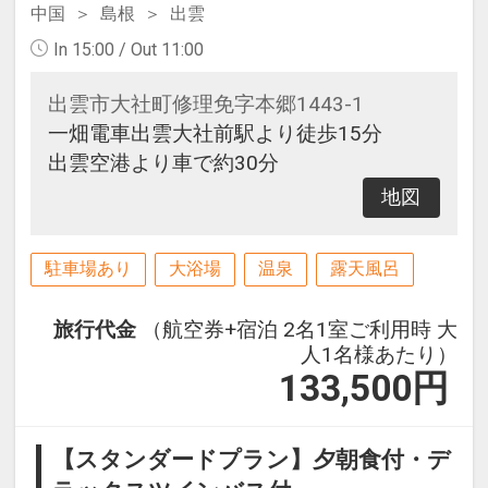
中国
島根
出雲
In 15:00 / Out 11:00
出雲市大社町修理免字本郷1443-1
一畑電車出雲大社前駅より徒歩15分
出雲空港より車で約30分
地図
駐車場あり
大浴場
温泉
露天風呂
旅行代金
（航空券+宿泊 2名1室ご利用時 大
人1名様あたり）
133,500
円
【スタンダードプラン】夕朝食付・デ