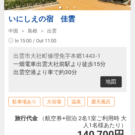
いにしえの宿 佳雲
中国
島根
出雲
In 15:00 / Out 11:00
出雲市大社町修理免字本郷1443-1
一畑電車出雲大社前駅より徒歩15分
出雲空港より車で約30分
地図
駐車場あり
大浴場
温泉
露天風呂
旅行代金
（航空券+宿泊 2名1室ご利用時 大
人1名様あたり）
140,700
円