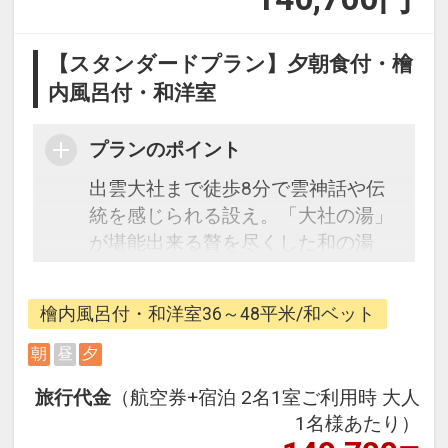
【スタンダードプラン】夕朝食付・檜
内風呂付・和洋室
プランのポイント
出雲大社まで徒歩8分で雲神話や伝
統を感じられる設え。「大社の湯」
が堪能出来る贅を尽くした和の湯
宿。お部屋はどこまでもモダンな和
のお部屋で、ほどよい重圧感の漂う
檜内風呂付・和洋室36～48平米/和ベット
豪奢なお部屋。
朝
昼
夕
【宿泊者特典】
旅行代金
（航空券+宿泊 2名1室ご利用時 大人
・ロビーにてコーヒーのセルフサー
1名様あたり）
ビス