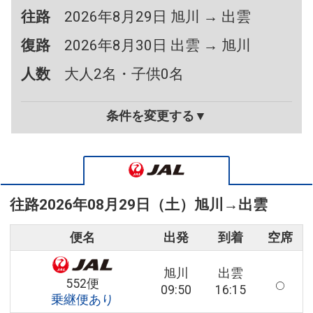
往路
2026年8月29日 旭川 → 出雲
復路
2026年8月30日 出雲 → 旭川
人数
大人2名・子供0名
条件を変更する▼
往路
2026年08月29日（土）
旭川
→
出雲
便名
出発
到着
空席
旭川
出雲
552便
09:50
16:15
乗継便あり