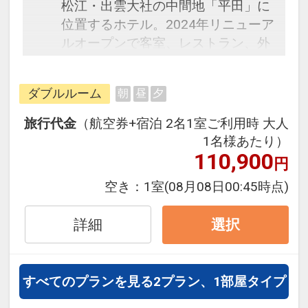
松江・出雲大社の中間地「平田」に
位置するホテル。2024年リニューア
ルオープンで客室、レストラン、外
観等全面的にリフレッシュ。ゆとり
のある空間のシングルルーム。床か
ダブルルーム
朝
昼
夕
らの高さも低めのセミダブルベッド
でリフレッシュに最適です。
旅行代金
（航空券+宿泊 2名1室ご利用時 大人
1名様あたり）
110,900
円
空き：
1室
(08月08日00:45時点)
詳細
選択
すべてのプランを見る
2プラン、1部屋タイプ