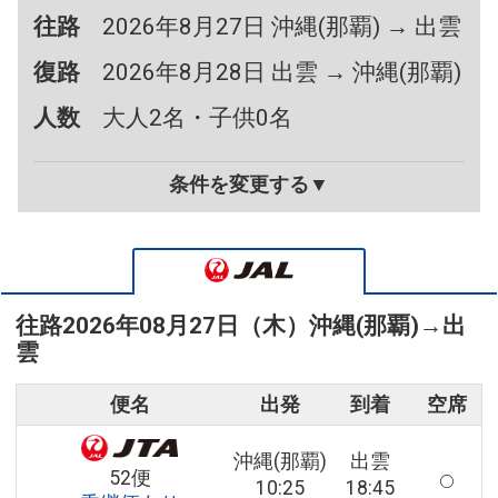
往路
2026年8月27日 沖縄(那覇) → 出雲
復路
2026年8月28日 出雲 → 沖縄(那覇)
人数
大人2名・子供0名
条件を変更する▼
往路
2026年08月27日（木）
沖縄(那覇)
→
出
雲
便名
出発
到着
空席
沖縄(那覇)
出雲
52便
10:25
18:45