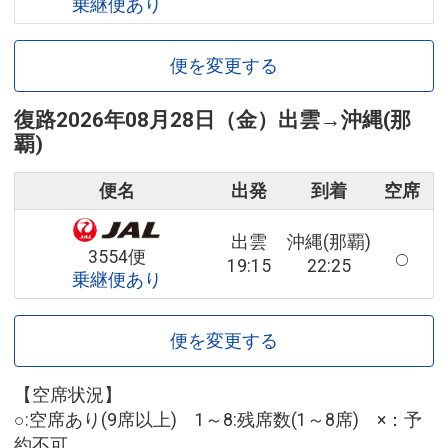
乗継便あり
便を変更する
復路
2026年08月28日（金）
出雲
→
沖縄(那
覇)
便名
出発
到着
空席
出雲
沖縄(那覇)
3554便
19:15
22:25
乗継便あり
便を変更する
【空席状況】
○:空席あり(9席以上) 1～8:残席数(1～8席) ×：予
約不可