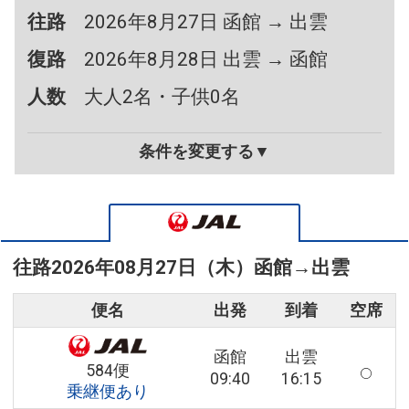
往路
2026年8月27日 函館 → 出雲
復路
2026年8月28日 出雲 → 函館
人数
大人2名・子供0名
条件を変更する▼
往路
2026年08月27日（木）
函館
→
出雲
便名
出発
到着
空席
函館
出雲
584便
09:40
16:15
乗継便あり