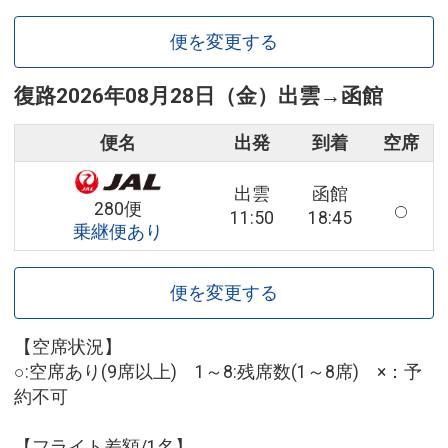
便を変更する
復路
2026年08月28日（金）
出雲
→
函館
便名
出発
到着
空席
出雲
函館
280便
11:50
18:45
乗継便あり
便を変更する
【空席状況】
○:空席あり(9席以上) 1～8:残席数(1～8席) ×：予
約不可
【フライト差額/1名】