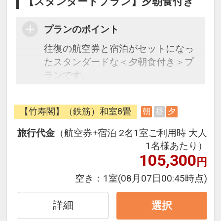
【スタンダードプラン】夕朝食付き
プランのポイント
往復の航空券と宿泊がセットになっ
たスタンダードな＜夕朝食付き＞プ
ランです。
フライトと宿泊を自由に組み合わせ
できるダイナミックパッケージだか
【竹寿閣】（鉄筋）和室8畳
朝
昼
夕
ら、一都市滞在はもちろん周遊旅行
にも最適！
旅行代金
（航空券+宿泊 2名1室ご利用時 大人
旅行期間中の1泊だけの宿泊や延
1名様あたり）
泊・飛び泊なども自由自在です。
105,300
円
フライトは、安心のJAL（または
空き：
1室
(08月07日00:45時点)
JALグループ）確約！フライトマイ
ル50%貯まります。
詳細
選択
オプションでレンタカーや現地交