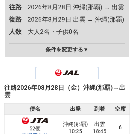
往路
2026年8月28日 沖縄(那覇) → 出雲
復路
2026年8月29日 出雲 → 沖縄(那覇)
人数
大人2名・子供0名
条件を変更する▼
往路
2026年08月28日（金）
沖縄(那覇)
→
出
雲
便名
出発
到着
空席
沖縄(那覇)
出雲
6
52便
10:25
18:45