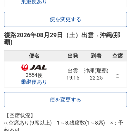
乗継便あり
便を変更する
復路
2026年08月29日（土）
出雲
→
沖縄(那
覇)
便名
出発
到着
空席
出雲
沖縄(那覇)
3554便
19:15
22:25
乗継便あり
便を変更する
【空席状況】
○:空席あり(9席以上) 1～8:残席数(1～8席) ×：予
約不可