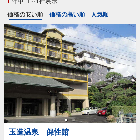
1
件中
1～1件表示
価格の安い順
価格の高い順
人気順
玉造温泉 保性館