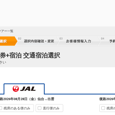
ツアー一覧
券+宿泊 交通宿泊選択
23
さい
乗継
23
乗継
路
2026年08月28日（金）
仙台
→
出雲
復路
202
23
乗継
残席のある便のみ
直行便のみ
残席