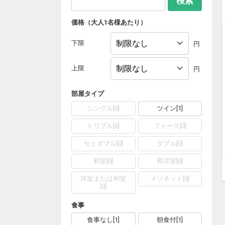
検索
価格（大人1名様あたり）
下限
円
上限
円
部屋タイプ
シングル
[
0
]
ツイン
[
1
]
トリプル
[
0
]
フォース
[
0
]
セミダブル
[
0
]
ダブル
[
0
]
和室
[
0
]
和洋室
[
0
]
洋室または和室
メゾネット
[
0
]
[
0
]
食事
食事なし
[
1
]
朝食付
[
1
]