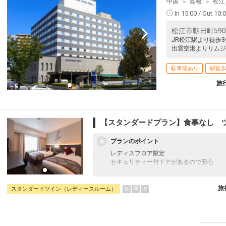
中国
島根
松江
In 15:00 / Out 10:
松江市朝日町590
JR松江駅より徒歩3
出雲空港よりリムジ
駐車場あり
駅徒歩
旅
【スタンダードプラン】食事なし 
プランのポイント
レディスフロア限定
セキュリティー付ドアがあるので安心
往復の航空券と宿泊がセットになったスタ
フライトと宿泊を自由に組み合わせできる
旅
朝
昼
夕
スタンダードツイン（レディースルーム）
ん周遊旅行にも最適！
旅行期間中の1泊だけの宿泊や延泊・飛び
フライトは、安心のJAL（またはJALグ
オプションでレンタカーや現地交通・体験