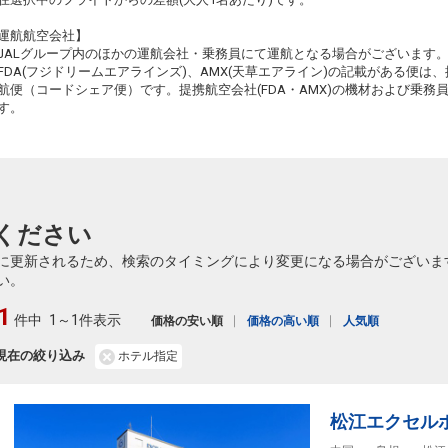
+0円
2204便
11:15
18:55
乗継便あり
運航航空会社】
JALグループ内のほかの運航会社・乗務員にて運航となる場合がございます
クラスJを利用する
+2,600円
2
FDA(フジドリームエアラインズ)、AMX(天草エアライン)の記載がある便は、提
航便（コードシェア便）です。提携航空会社(FDA・AMX)の機材および乗
仙台
出雲
7
+0円
2206便
す。
12:35
15:30
乗継便あり
クラスJを利用する
+17,300円
3
仙台
出雲
5
+0円
2206便
12:35
18:55
乗継便あり
ください
仙台
出雲
4
+0円
2210便
に更新されるため、検索のタイミングにより変更になる場合がございま
14:55
18:55
乗継便あり
い。
クラスJを利用する
+17,300円
3
1
件中
1～1件表示
価格の安い順
価格の高い順
人気順
仙台
出雲
3
+7,400円
2212便
16:10
18:55
現在の絞り込み
ホテル指定
乗継便あり
松江エクセル