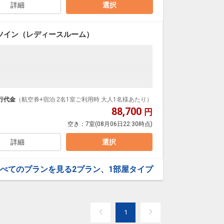
詳細
選択
ツイン（レディースルーム）
ンダードな＜朝食付き＞プランです。
ダイナミックパッケージだから、一都市滞在はもちろ
行代金
（航空券+宿泊 2名1室ご利用時 大人1名様あたり）
88,700
円
泊なども自由自在です。
空き：
7室
(08月06日22:30時点)
ループ）確約！フライトマイル50%貯まります。
プランなどの追加（同時予約）が可能なプランもござ
詳細
選択
べてのプランを見る
2プラン、1部屋タイプ
1