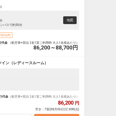
00
地図
分
ンバスで約30分
5分以内
行代金
（航空券+宿泊 2名1室ご利用時 大人1名様あたり）
86,200～88,700
円
ツイン（レディースルーム）
ンダードな＜食事なし＞プランです。
ダイナミックパッケージだから、一都市滞在はもちろ
行代金
（航空券+宿泊 2名1室ご利用時 大人1名様あたり）
86,200
円
泊なども自由自在です。
空き：
7室
(08月06日22:30時点)
ループ）確約！フライトマイル50%貯まります。
プランなどの追加（同時予約）が可能なプランもござ