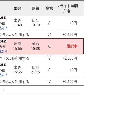
出雲
仙台
フライト差額
5
+0円
46便
出発
到着
空席
11:40
16:45
/1名
便あり
出雲
仙台
+0円
46便
11:40
18:30
便あり
クラスJを利用する
+2,600円
出雲
仙台
選択中
56便
15:55
18:30
便あり
クラスJを利用する
+2,600円
8
出雲
仙台
+0円
56便
15:55
21:05
便あり
クラスJを利用する
+2,600円
7
る