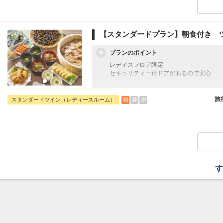
います。
【スタンダードプラン】朝食付き 
プランのポイント
レディスフロア限定
セキュリティー付ドアがあるので安心
往復の航空券と宿泊がセットになったスタ
フライトと宿泊を自由に組み合わせできる
旅
朝
昼
夕
スタンダードツイン（レディースルーム）
ん周遊旅行にも最適！
旅行期間中の1泊だけの宿泊や延泊・飛び
フライトは、安心のJAL（またはJALグ
オプションでレンタカーや現地交通・体験
います。
す