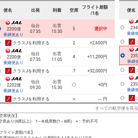
フライト差額
23
便名
出発
到着
空席
便名
/1名
乗継
仙台
出雲
23
5
選択中
2200便
07:35
15:30
乗継
乗継便あり
クラスJを利用する
+2,600円
2
仙台
出雲
23
4
+11,200円
2200便
07:35
11:05
乗継
乗継便あり
クラスJを利用する
+32,000円
7
仙台
出雲
23
+0円
2202便
09:20
15:30
乗継
乗継便あり
クラスJを利用する
― 円
すべての航空便を見
仙台
出雲
+0円
2204便
11:15
15:30
空席状況】
乗継便あり
:空席あり(9席以上) 1～8:残席数(1～8席) ×：予約不可
クラスJを利用する
+17,300円
2
フライト差額/1名】
仙台
出雲
在選択中のフライトからの差額(大人1名あたり)です。