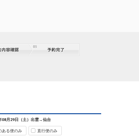
出雲
仙台
2
+3,700円
44便
08:25
15:05
便あり
クラスJを利用する
+17,300円
3
出雲
仙台
3
+29,400円
44便
08:25
12:15
便あり
出雲
仙台
5
+0円
6年08月29日（土）
46便
出雲
→
仙台
11:40
15:05
便あり
のある便のみ
直行便のみ
クラスJを利用する
+2,600円
2