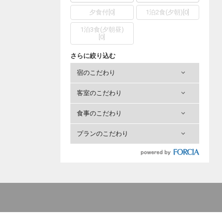
夕食付
[
0
]
1泊2食(夕朝)
[
0
]
1泊3食(夕朝昼)
[
0
]
さらに絞り込む
宿のこだわり
客室のこだわり
食事のこだわり
プランのこだわり