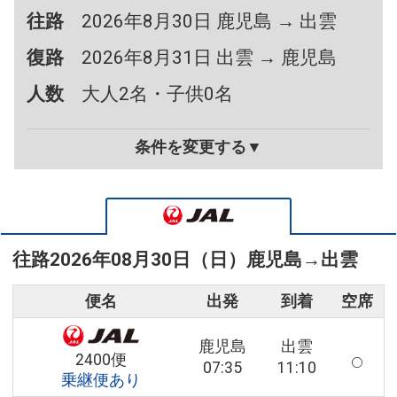
往路
2026年8月30日 鹿児島 → 出雲
復路
2026年8月31日 出雲 → 鹿児島
人数
大人2名・子供0名
条件を変更する▼
往路
2026年08月30日（日）
鹿児島
→
出雲
便名
出発
到着
空席
鹿児島
出雲
2400便
07:35
11:10
乗継便あり