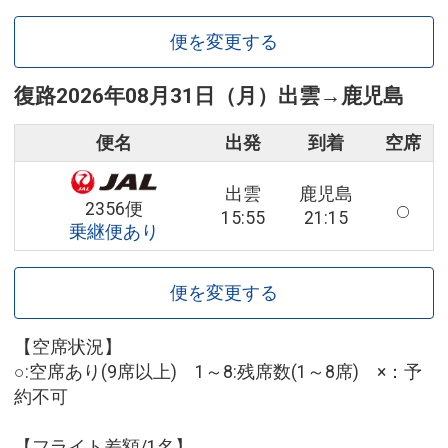
便を変更する
復路
2026年08月31日（月）
出雲
→
鹿児島
便名
出発
到着
空席
出雲
鹿児島
2356便
15:55
21:15
乗継便あり
便を変更する
【空席状況】
○:空席あり(9席以上) 1～8:残席数(1～8席) ×：予
約不可
【フライト差額/1名】