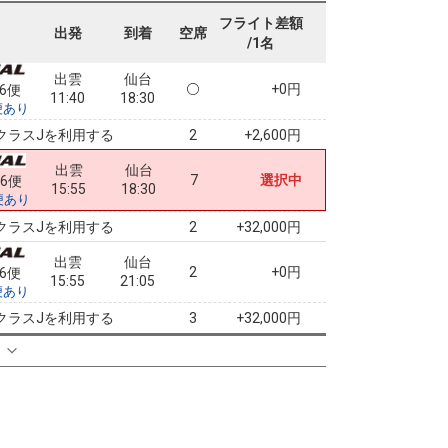
出雲
仙台
フライト差額
+0円
46便
出発
到着
空席
11:40
16:45
/1名
便あり
出雲
仙台
+0円
46便
11:40
18:30
便あり
クラスJを利用する
+2,600円
2
出雲
仙台
7
選択中
56便
15:55
18:30
便あり
クラスJを利用する
+32,000円
2
出雲
仙台
2
+0円
56便
15:55
21:05
便あり
クラスJを利用する
+32,000円
3
る