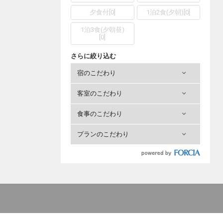
夕食付
[
0
]
1泊2食(夕朝)
[
0
]
1泊3食(夕朝昼)
[
0
]
さらに絞り込む
宿のこだわり
客室のこだわり
食事のこだわり
プランのこだわり