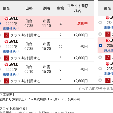
フライト差額
23
便名
出発
到着
空席
便名
/1名
乗継
仙台
出雲
23
2
選択中
2200便
07:35
11:10
乗継
乗継便あり
クラスJを利用する
+2,600円
2
仙台
出雲
23
+0円
2200便
07:35
15:20
乗継
乗継便あり
クラスJを利用する
+2,600円
6
仙台
出雲
23
6
+0円
2202便
09:10
15:20
乗継
乗継便あり
クラスJを利用する
+2,600円
3
すべての航空便を見
仙台
出雲
+0円
2204便
11:20
15:20
空席状況】
乗継便あり
:空席あり(9席以上) 1～8:残席数(1～8席) ×：予約不可
クラスJを利用する
+17,300円
3
フライト差額/1名】
仙台
出雲
在選択中のフライトからの差額(大人1名あたり)です。