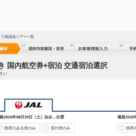
・三朝温泉ツアー一覧
き 国内航空券+宿泊 交通宿泊選択
23
さい
乗継
23
乗継
路
2026年08月29日（土）
仙台
→
出雲
復路
202
23
乗継
残席のある便のみ
直行便のみ
残席