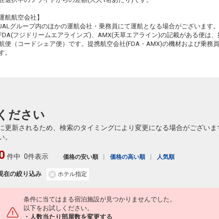
7
+0円
2204便
11:20
18:55
乗継便あり
運航航空会社】
JALグループ内のほかの運航会社・乗務員にて運航となる場合がございます
クラスJを利用する
+17,300円
3
FDA(フジドリームエアラインズ)、AMX(天草エアライン)の記載がある便は、提
航便（コードシェア便）です。提携航空会社(FDA・AMX)の機材および乗
仙台
出雲
+0円
2206便
す。
12:40
15:20
乗継便あり
クラスJを利用する
+2,600円
6
仙台
出雲
6
+0円
2206便
12:40
18:55
乗継便あり
ください
仙台
出雲
+0円
2210便
に更新されるため、検索のタイミングにより変更になる場合がございま
15:35
18:55
乗継便あり
い。
クラスJを利用する
+2,600円
3
0
件中
0件表示
価格の安い順
価格の高い順
人気順
仙台
出雲
7
+0円
2212便
16:10
18:55
現在の絞り込み
ホテル指定
乗継便あり
条件に当てはまる宿泊施設が見つかりませんでした。
以下をお試しください。
・人数当たり部屋数を変更する