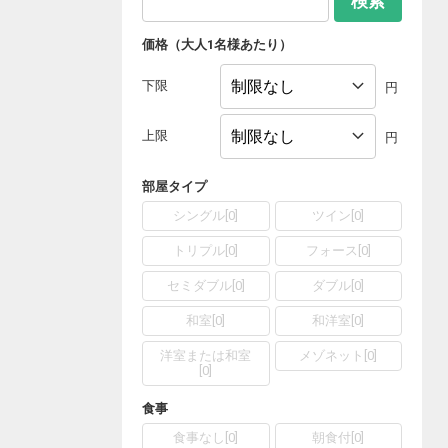
検索
価格（大人1名様あたり）
下限
円
上限
円
部屋タイプ
シングル
[
0
]
ツイン
[
0
]
トリプル
[
0
]
フォース
[
0
]
セミダブル
[
0
]
ダブル
[
0
]
和室
[
0
]
和洋室
[
0
]
洋室または和室
メゾネット
[
0
]
[
0
]
食事
食事なし
[
0
]
朝食付
[
0
]