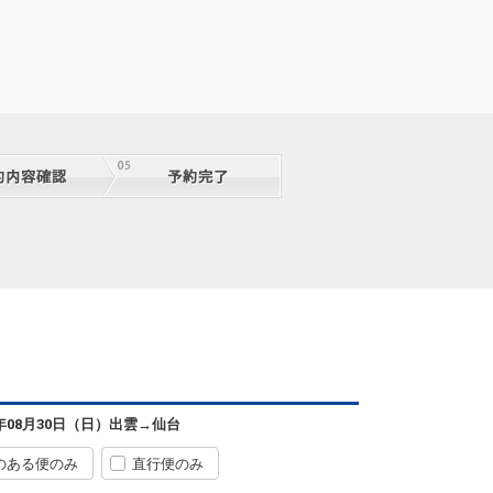
出雲
仙台
+0円
44便
08:25
12:15
便あり
出雲
仙台
+0円
44便
08:25
15:05
便あり
クラスJを利用する
+2,600円
4
出雲
仙台
+0円
6年08月30日（日）
46便
出雲
→
仙台
11:40
15:05
便あり
のある便のみ
直行便のみ
クラスJを利用する
+2,600円
4