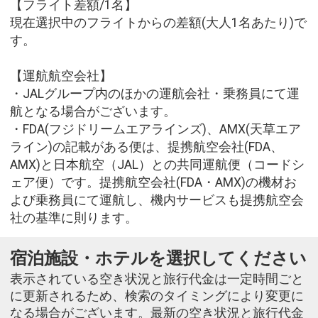
【フライト差額/1名】
現在選択中のフライトからの差額(大人1名あたり)で
す。
【運航航空会社】
・JALグループ内のほかの運航会社・乗務員にて運
航となる場合がございます。
・FDA(フジドリームエアラインズ)、AMX(天草エア
ライン)の記載がある便は、提携航空会社(FDA、
AMX)と日本航空（JAL）との共同運航便（コードシ
ェア便）です。提携航空会社(FDA・AMX)の機材お
よび乗務員にて運航し、機内サービスも提携航空会
社の基準に則ります。
宿泊施設・ホテルを選択してください
表示されている空き状況と旅行代金は一定時間ごと
に更新されるため、検索のタイミングにより変更に
なる場合がございます。最新の空き状況と旅行代金