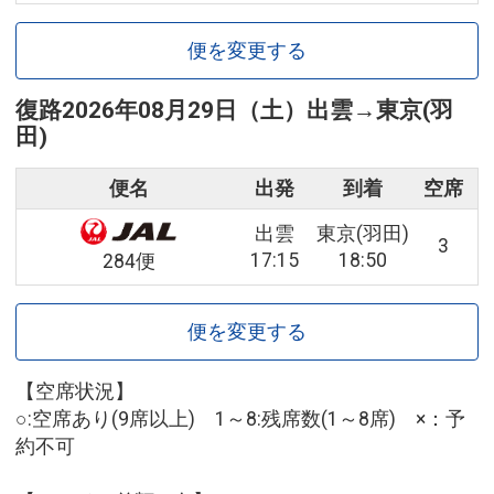
便を変更する
復路
2026年08月29日（土）
出雲
→
東京(羽
田)
便名
出発
到着
空席
出雲
東京(羽田)
3
17:15
18:50
284便
便を変更する
【空席状況】
○:空席あり(9席以上) 1～8:残席数(1～8席) ×：予
約不可