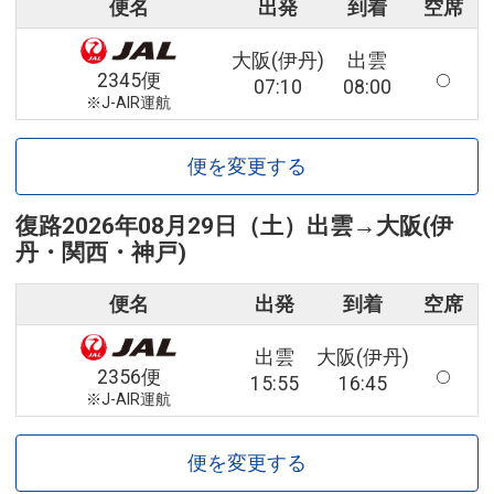
便名
出発
到着
空席
大阪(伊丹)
出雲
2345便
07:10
08:00
※J-AIR運航
便を変更する
復路
2026年08月29日（土）
出雲
→
大阪(伊
丹・関西・神戸)
便名
出発
到着
空席
出雲
大阪(伊丹)
2356便
15:55
16:45
※J-AIR運航
便を変更する