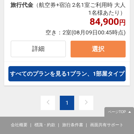
旅行代金
（航空券+宿泊 2名1室ご利用時 大人
フライトは、安心のJAL（または
1名様あたり）
JALグループ）確約！フライトマイ
84,900
円
ル50%貯まります。
オプションでレンタカーや現地交
空き：
2室
(08月09日00:45時点)
通・体験プランなどの追加（同時予
約）が可能なプランもございます。
詳細
選択
すべてのプランを見る
1プラン、1部屋タイプ
1
ページTOP
会社概要
標識・約款
旅行条件書
画面共有サポート