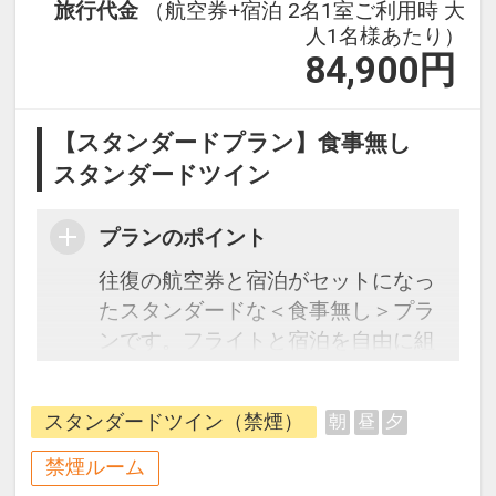
旅行代金
（航空券+宿泊 2名1室ご利用時 大
人1名様あたり）
84,900
円
【スタンダードプラン】食事無し
スタンダードツイン
プランのポイント
往復の航空券と宿泊がセットになっ
たスタンダードな＜食事無し＞プラ
ンです。フライトと宿泊を自由に組
み合わせできるダイナミックパッケ
ージだから、一都市滞在はもちろん
スタンダードツイン（禁煙）
朝
昼
夕
周遊旅行にも最適！
旅行期間中の1泊だけの宿泊や延
禁煙ルーム
泊・飛び泊なども自由自在です。