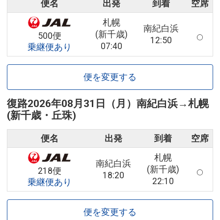
便名
出発
到着
空席
札幌
南紀白浜
(新千歳)
500便
12:50
07:40
乗継便あり
便を変更する
復路
2026年08月31日（月）
南紀白浜
→
札幌
(新千歳・丘珠)
便名
出発
到着
空席
札幌
南紀白浜
(新千歳)
218便
18:20
22:10
乗継便あり
便を変更する