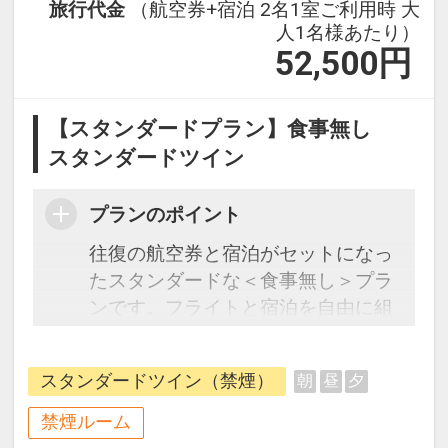
旅行代金
（航空券+宿泊 2名1室ご利用時 大
人1名様あたり）
52,500
円
【スタンダードプラン】食事無し
スタンダードツイン
プランのポイント
往復の航空券と宿泊がセットになっ
たスタンダードな＜食事無し＞プラ
ンです。フライトと宿泊を自由に組
み合わせできるダイナミックパッケ
ージだから、一都市滞在はもちろん
スタンダードツイン（禁煙）
朝
昼
夕
周遊旅行にも最適！
旅行期間中の1泊だけの宿泊や延
禁煙ルーム
泊・飛び泊なども自由自在です。