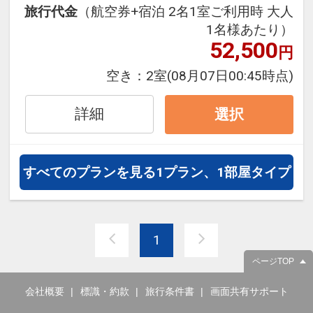
旅行代金
（航空券+宿泊 2名1室ご利用時 大人
フライトは、安心のJAL（または
1名様あたり）
JALグループ）確約！フライトマイ
52,500
円
ル50%貯まります。
オプションでレンタカーや現地交
空き：
2室
(08月07日00:45時点)
通・体験プランなどの追加（同時予
約）が可能なプランもございます。
詳細
選択
すべてのプランを見る
1プラン、1部屋タイプ
1
ページTOP
会社概要
標識・約款
旅行条件書
画面共有サポート